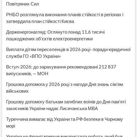
Повітряних Сил
РНБО розглянула виконання планів стійкості в регіонах і
затвердила план стійкості Києва
Держенергонагляд: Оглянуто понад 11,6 тисячі
пошкоджених об’єктів електроенергетики
Виплати дітям переселенців в 2026 році- поради юридичної
служби ГО «ВПО України»
Вступ-2026: до зарахування рекомендовані 212 837
випускників, — МОН
Грошова допомога у 2026 році з нагоди Дня знань сім’ям
військових
Грошову допомогу батькам загиблих воїнів до Дня пам’яті
захисників України надає Лисичанська МВА
Туреччина вимагає від України та РФ безпеки в Чорному
морі
Україна на фронті вперше використала робота, який був