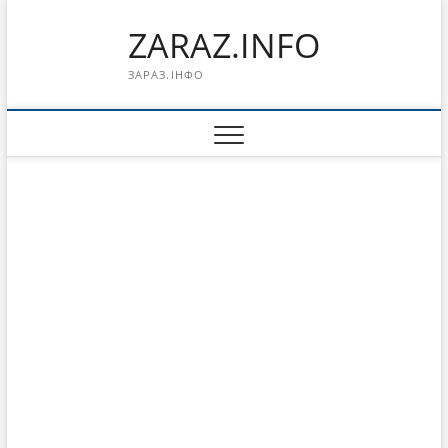
Перейти
ZARAZ.INFO
к
содержимому
ЗАРАЗ.ІНФО