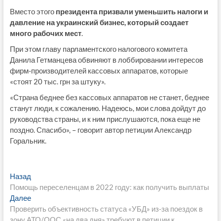
Вместо этого
президента призвали уменьшить налоги и
давление на украинский бизнес, который создает
много рабочих мест
.
При этом главу парламентского налогового комитета
Данила Гетманцева обвиняют в лоббировании интересов
фирм-производителей кассовых аппаратов, которые
«стоят 20 тыс. грн за штуку».
«Страна беднее без кассовых аппаратов не станет, беднее
станут люди, к сожалению. Надеюсь, мои слова дойдут до
руководства страны, и к ним прислушаются, пока еще не
поздно. Спасибо», – говорит автор петиции Александр
Горальник.
Навигация
Предыдущая
Назад
запись:
Помощь переселенцам в 2022 году: как получить выплаты
по
Следующая
Далее
записям
запись:
Проверить объективность статуса «УБД» из-за поездок в
зону АТО/ООС «на два дня» требуют в петиции к