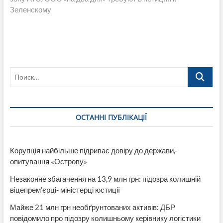
Зеленскому
Поиск…
ОСТАННІ ПУБЛІКАЦІЇ
Корупція найбільше підриває довіру до держави,-
опитування «Острову»
Незаконне збагачення на 13,9 млн грн: підозра колишній
віцепрем’єрці- міністерці юстиції
Майже 21 млн грн необґрунтованих активів: ДБР
повідомило про підозру колишньому керівнику логістики