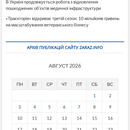
В Україні продовжується робота з відновлення
пошкоджених об’єктів медичної інфраструктури
«Траєкторія» відкриває третій сезон: 10 мільйонів гривень
на масштабування ветеранського бізнесу
АРХІВ ПУБЛІКАЦІЙ САЙТУ ZARAZ.INFO
АВГУСТ 2026
ПН
ВТ
СР
ЧТ
ПТ
СБ
ВС
1
2
3
4
5
6
7
8
9
10
11
12
13
14
15
16
17
18
19
20
21
22
23