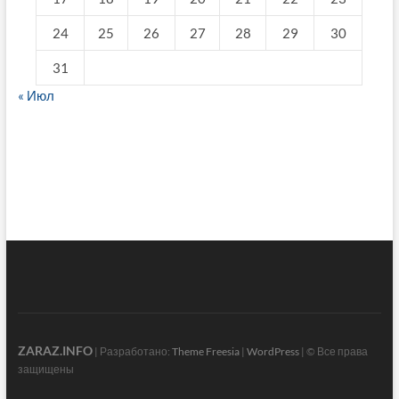
24
25
26
27
28
29
30
31
« Июл
fake breitling
ZARAZ.INFO
| Разработано:
Theme Freesia
|
WordPress
| © Все права
защищены