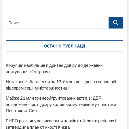
Поиск…
ОСТАННІ ПУБЛІКАЦІЇ
Корупція найбільше підриває довіру до держави,-
опитування «Острову»
Незаконне збагачення на 13,9 млн грн: підозра колишній
віцепрем’єрці- міністерці юстиції
Майже 21 млн грн необґрунтованих активів: ДБР
повідомило про підозру колишньому керівнику логістики
Повітряних Сил
РНБО розглянула виконання планів стійкості в регіонах і
затвердила план стійкості Києва