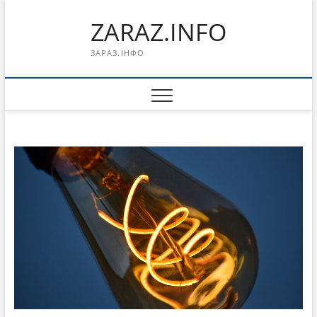
Перейти
ZARAZ.INFO
к
содержимому
ЗАРАЗ.ІНФО