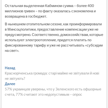
Остальная выделенная Кабмином сумма – более 400
миллионов гривен – по факту оказалась сэкономлена и
возвращена в госбюджет.
В нынешнем отопительном сезоне, как проинформировали
в Минсоцполитики, предоставление компенсации уже не
предусмотрено. Соответственно, домохозяйствам, которые
используют электроотопление, придется платить по
фиксированному тарифу и уже не рассчитывать «субсидии
на свет».
Навигация
Предыдущая
Назад
запись:
Красноріченська громада: старі майже не звітували й нові
по
не звітують?
записям
Следующая
Далее
запись:
57% украинцев уверены, что у Зеленского есть офшорные
счета, 77% считают это недопустимым – опрос