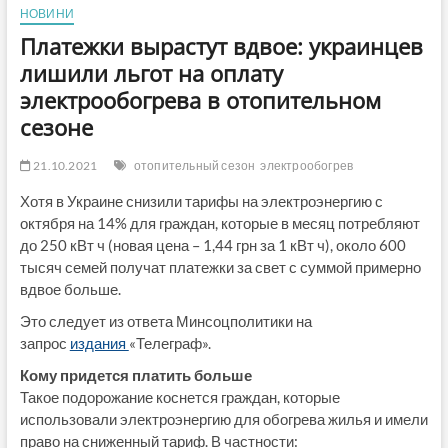
НОВИНИ
Платежки вырастут вдвое: украинцев
лишили льгот на оплату
электрообогрева в отопительном
сезоне
21.10.2021
отопительный сезон
электрообогрев
Хотя в Украине снизили тарифы на электроэнергию с
октября на 14% для граждан, которые в месяц потребляют
до 250 кВт ч (новая цена – 1,44 грн за 1 кВт ч), около 600
тысяч семей получат платежки за свет с суммой примерно
вдвое больше.
Это следует из ответа Минсоцполитики на
запрос
издания
«Телеграф».
Кому придется платить больше
Такое подорожание коснется граждан, которые
использовали электроэнергию для обогрева жилья и имели
право на сниженный тариф. В частности: