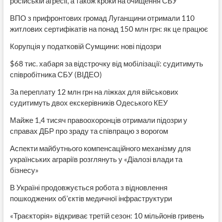
російській агресії, а також кроки на очищення СБУ
ВПО з прифронтових громад Луганщини отримали 110
житлових сертифікатів на понад 150 млн грн: як це працює
Корупція у податковій Сумщини: нові підозри
$68 тис. хабаря за відстрочку від мобілізації: судитимуть
співробітника СБУ (ВІДЕО)
За переплату 12 млн грн на ліжках для військових
судитимуть двох екскерівників Одеського КЕУ
Майже 1,4 тисяч правоохоронців отримали підозри у
справах ДБР про зраду та співпрацю з ворогом
Аспекти майбутнього компенсаційного механізму для
українських аграріїв розглянуть у «Діалозі влади та
бізнесу»
В Україні продовжується робота з відновлення
пошкоджених об’єктів медичної інфраструктури
«Траєкторія» відкриває третій сезон: 10 мільйонів гривень