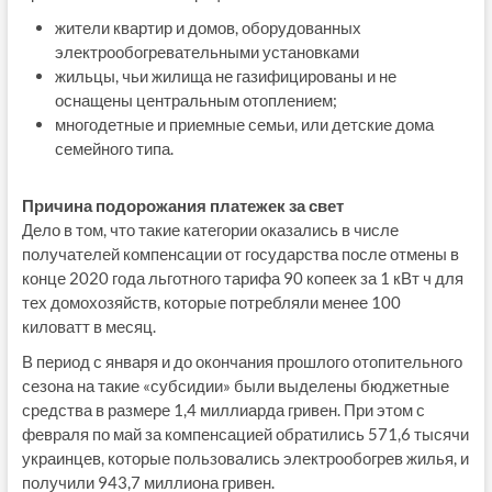
жители квартир и домов, оборудованных
электрообогревательными установками
жильцы, чьи жилища не газифицированы и не
оснащены центральным отоплением;
многодетные и приемные семьи, или детские дома
семейного типа.
Причина подорожания платежек за свет
Дело в том, что такие категории оказались в числе
получателей компенсации от государства после отмены в
конце 2020 года льготного тарифа 90 копеек за 1 кВт ч для
тех домохозяйств, которые потребляли менее 100
киловатт в месяц.
В период с января и до окончания прошлого отопительного
сезона на такие «субсидии» были выделены бюджетные
средства в размере 1,4 миллиарда гривен. При этом с
февраля по май за компенсацией обратились 571,6 тысячи
украинцев, которые пользовались электрообогрев жилья, и
получили 943,7 миллиона гривен.