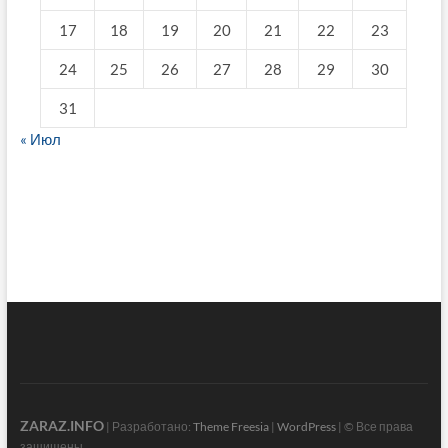
17
18
19
20
21
22
23
24
25
26
27
28
29
30
31
« Июл
fake breitling
ZARAZ.INFO
| Разработано:
Theme Freesia
|
WordPress
| © Все права
защищены