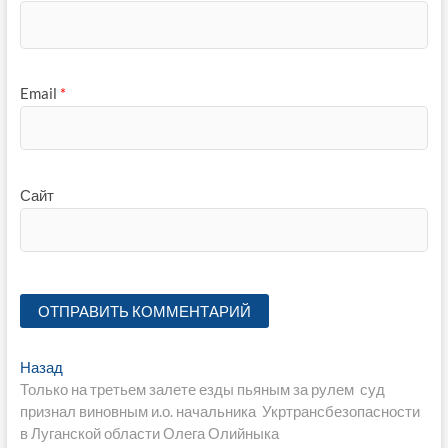
Email
*
Сайт
Навигация
Предыдущая
Назад
запись:
Только на третьем залете езды пьяным за рулем суд
по
признал виновным и.о. начальника Укртрансбезопасности
записям
в Луганской области Олега Олийныка