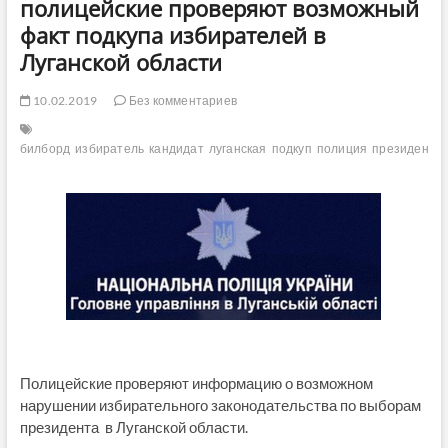
полицейские проверяют возможный
факт подкупа избирателей в
Луганской области
10.02.2019
Без комментариев
билборд
избиратель
кандидат
луганская
подкуп
полиция
президент
Полицейские проверяют информацию о возможном
нарушении избирательного законодательства по выборам
президента в Луганской области.