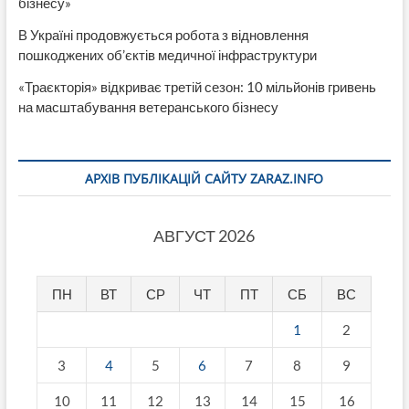
бізнесу»
В Україні продовжується робота з відновлення
пошкоджених об’єктів медичної інфраструктури
«Траєкторія» відкриває третій сезон: 10 мільйонів гривень
на масштабування ветеранського бізнесу
АРХІВ ПУБЛІКАЦІЙ САЙТУ ZARAZ.INFO
АВГУСТ 2026
ПН
ВТ
СР
ЧТ
ПТ
СБ
ВС
1
2
3
4
5
6
7
8
9
10
11
12
13
14
15
16