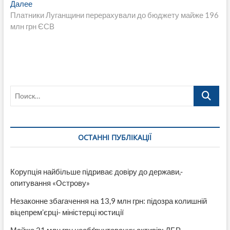
Следующая
Далее
запись:
Платники Луганщини перерахували до бюджету майже 196
млн грн ЄСВ
Поиск…
ОСТАННІ ПУБЛІКАЦІЇ
Корупція найбільше підриває довіру до держави,-
опитування «Острову»
Незаконне збагачення на 13,9 млн грн: підозра колишній
віцепрем’єрці- міністерці юстиції
Майже 21 млн грн необґрунтованих активів: ДБР