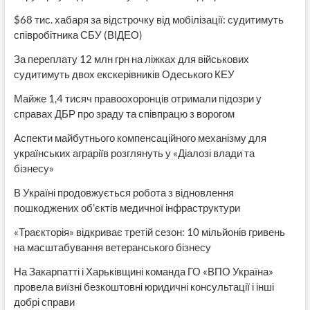
$68 тис. хабаря за відстрочку від мобілізації: судитимуть
співробітника СБУ (ВІДЕО)
За переплату 12 млн грн на ліжках для військових
судитимуть двох екскерівників Одеського КЕУ
Майже 1,4 тисяч правоохоронців отримали підозри у
справах ДБР про зраду та співпрацю з ворогом
Аспекти майбутнього компенсаційного механізму для
українських аграріїв розглянуть у «Діалозі влади та
бізнесу»
В Україні продовжується робота з відновлення
пошкоджених об’єктів медичної інфраструктури
«Траєкторія» відкриває третій сезон: 10 мільйонів гривень
на масштабування ветеранського бізнесу
На Закарпатті і Харьківщині команда ГО «ВПО Україна»
провела виїзні безкоштовні юридичні консультації і інші
добрі справи