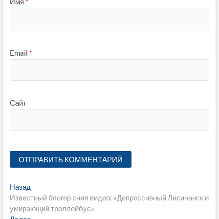
Имя
*
Email
*
Сайт
Навигация
Предыдущая
Назад
запись:
Известный блогер снял видео: «Депрессивный Лисичанск и
по
умирающий троллейбус»
Следующая
Далее