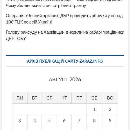
Чому Зеленський став потрібний Трампу
Операція «Чесний призов»: ДБР проводить обшуки у понад
100 ТЦК по всій Україні
Голову райсуду на Харківщині викрили на хабарі працівники
ДБР і СБУ
АРХІВ ПУБЛІКАЦІЙ САЙТУ ZARAZ.INFO
АВГУСТ 2026
ПН
ВТ
СР
ЧТ
ПТ
СБ
ВС
1
2
3
4
5
6
7
8
9