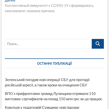
записям
запись:
Коллективный иммунитет к COVID-19 сформировать
невозможно: названа причина
Поиск…
ОСТАННІ ПУБЛІКАЦІЇ
Зеленський погодив нові операції СБУ для протидії
російській агресії, а також кроки на очищення СБУ
ВПО з прифронтових громад Луганщини отримали 110
житлових сертифікатів на понад 150 млн грн: як це працює
Корупція у податковій Сумщини: нові підозри