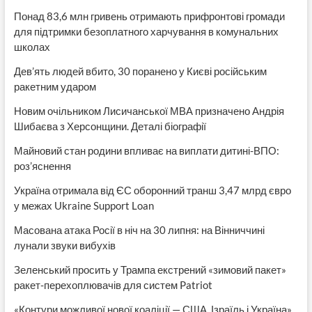
Понад 83,6 млн гривень отримають прифронтові громади
для підтримки безоплатного харчування в комунальних
школах
Дев’ять людей вбито, 30 поранено у Києві російським
ракетним ударом
Новим очільником Лисичанської МВА призначено Андрія
Шибаєва з Херсонщини. Деталі біографії
Майновий стан родини впливає на виплати дитині-ВПО:
роз’яснення
Україна отримала від ЄС оборонний транш 3,47 млрд євро
у межах Ukraine Support Loan
Масована атака Росії в ніч на 30 липня: на Вінниччині
лунали звуки вибухів
Зеленський просить у Трампа екстрений «зимовий пакет»
ракет-перехоплювачів для систем Patriot
«Контури можливої нової коаліції — США, Ізраїль і Україна».