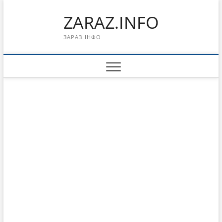
Перейти
ZARAZ.INFO
к
содержимому
ЗАРАЗ.ІНФО