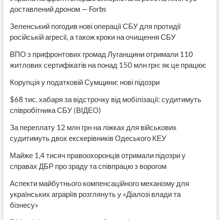
доставлений дроном — Forbs
Зеленський погодив нові операції СБУ для протидії
російській агресії, а також кроки на очищення СБУ
ВПО з прифронтових громад Луганщини отримали 110
житлових сертифікатів на понад 150 млн грн: як це працює
Корупція у податковій Сумщини: нові підозри
$68 тис. хабаря за відстрочку від мобілізації: судитимуть
співробітника СБУ (ВІДЕО)
За переплату 12 млн грн на ліжках для військових
судитимуть двох екскерівників Одеського КЕУ
Майже 1,4 тисяч правоохоронців отримали підозри у
справах ДБР про зраду та співпрацю з ворогом
Аспекти майбутнього компенсаційного механізму для
українських аграріїв розглянуть у «Діалозі влади та
бізнесу»