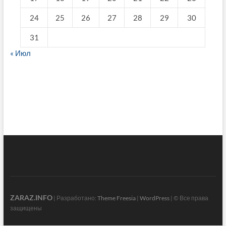
24
25
26
27
28
29
30
31
« Июл
fake breitling
ZARAZ.INFO
| Разработано:
Theme Freesia
|
WordPress
| © Все права
защищены