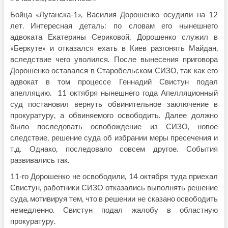
Бойца «Луганска-1», Василия Дорошенко осудили на 12
лет. Интересная деталь: по словам его нынешнего
адвоката Екатерины Сериковой, Дорошенко служил в
«Беркуте» и отказался ехать в Киев разгонять Майдан,
вследствие чего уволился. После вынесения приговора
Дорошенко оставался в Старобельском СИЗО, так как его
адвокат в том процессе Геннадий Свистун подал
апелляцию. 11 октября нынешнего года Апелляционный
суд постановил вернуть обвинительное заключение в
прокуратуру, а обвиняемого освободить. Далее должно
было последовать освобождение из СИЗО, новое
следствие, решение суда об избрании меры пресечения и
т.д. Однако, последовало совсем другое. События
развивались так.
11-го Дорошенко не освободили, 14 октября туда приехал
Свистун, работники СИЗО отказались выполнять решение
суда, мотивируя тем, что в решении не сказано освободить
немедленно. Свистун подал жалобу в областную
прокуратуру.