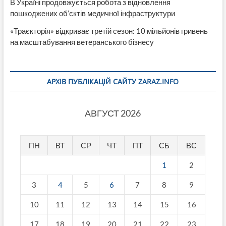
В Україні продовжується робота з відновлення
пошкоджених об’єктів медичної інфраструктури
«Траєкторія» відкриває третій сезон: 10 мільйонів гривень
на масштабування ветеранського бізнесу
АРХІВ ПУБЛІКАЦІЙ САЙТУ ZARAZ.INFO
АВГУСТ 2026
ПН
ВТ
СР
ЧТ
ПТ
СБ
ВС
1
2
3
4
5
6
7
8
9
10
11
12
13
14
15
16
17
18
19
20
21
22
23