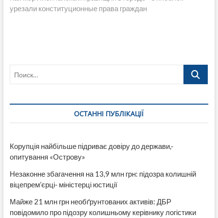
урезали конституционные права граждан
Поиск…
ОСТАННІ ПУБЛІКАЦІЇ
Корупція найбільше підриває довіру до держави,-
опитування «Острову»
Незаконне збагачення на 13,9 млн грн: підозра колишній
віцепрем’єрці- міністерці юстиції
Майже 21 млн грн необґрунтованих активів: ДБР
повідомило про підозру колишньому керівнику логістики