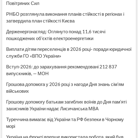
Повітряних Сил
РНБО розглянула виконання планів стійкості в регіонах і
затвердила план стійкості Києва
Держенергонагляд: Оглянуто понад 11,6 тисячі
пошкоджених об’єктів електроенергетики
Виплати дітям переселенців в 2026 році- поради юридичної
служби ГО «ВПО України»
Вступ-2026: до зарахування рекомендовані 212 837
випускників, — МОН
Грошова допомога у 2026 році з нагоди Дня знань сім’ям
військових
Грошову допомогу батькам загиблих воїнів до Дня пам’яті
захисників України надає Лисичанська МВА
Туреччина вимагає від України та РФ безпеки в Чорному
морі
Україна на фронті вперше використала робота, який був