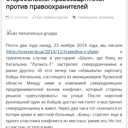
против правоохранителей
21.10.2016
Без комментариев
Похищение человека
Почти два года назад, 22 ноября 2014 года, мы писали
(
http://svsever.lg.ua/2014/11/tragediya-v-shale
) о
трагическом случае в ресторане «Шале», где боец из
батальона "Луганск-1" застрелил северодончанина и
ранил другого. «В этот вечер там «обмывали» зарплату
бойцы батальона, состоящего из милиционеров Луганской
области. Между ними и компанией северодонецких
предпринимателей возник конфликт, который стороны
решили «урегулировать» на улице. После короткой
рукопашной один из бойцов достал пистолет и выстрелил
северодончанину в живот. Через два часа тот скончался от
потери крови в местной больнице. «Боец» стрелял еще в
одного участника конфликта из местных, ранив его. Но тот,
к счастью, остался жив».