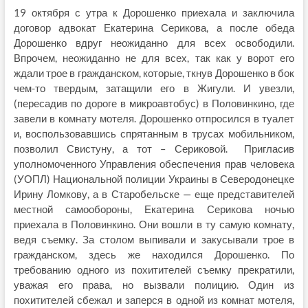
19 октября с утра к Дорошенко приехала и заключила
договор адвокат Екатерина Серикова, а после обеда
Дорошенко вдруг неожиданно для всех освободили.
Впрочем, неожиданно не для всех, так как у ворот его
ждали трое в гражданском, которые, ткнув Дорошенко в бок
чем-то твердым, затащили его в Жигули. И увезли,
(пересадив по дороге в микроавтобус) в Половинкино, где
завели в комнату мотеля. Дорошенко отпросился в туалет
и, воспользовавшись спрятанным в трусах мобильником,
позволил Свистуну, а тот – Сериковой. Пригласив
уполномоченного Управления обеспечения прав человека
(УОПЛ) Национальной полиции Украины в Северодонецке
Ирину Ломкову, а в Старобельске — еще представителей
местной самообороны, Екатерина Серикова ночью
приехала в Половинкино. Они вошли в ту самую комнату,
ведя съемку. За столом выпивали и закусывали трое в
гражданском, здесь же находился Дорошенко. По
требованию одного из похитителей съемку прекратили,
уважая его права, но вызвали полицию. Один из
похитителей сбежал и заперся в одной из комнат мотеля,