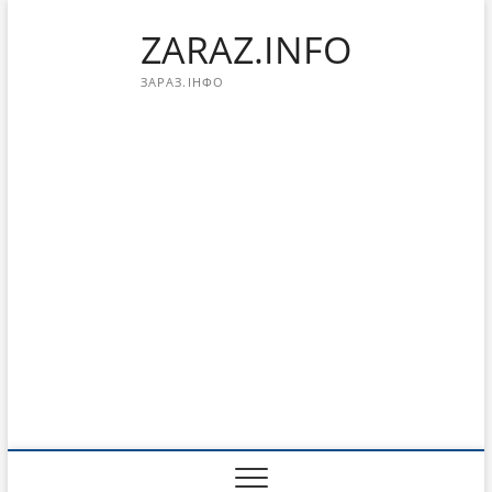
Перейти
ZARAZ.INFO
к
содержимому
ЗАРАЗ.ІНФО