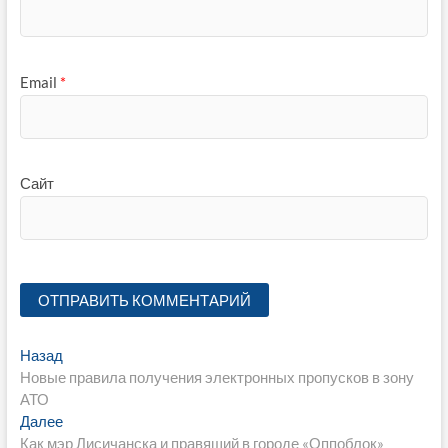
Email
*
Сайт
Навигация
Предыдущая
Назад
запись:
Новые правила получения электронных пропусков в зону
по
АТО
записям
Следующая
Далее
запись:
Как мэр Лисичанска и правящий в городе «Оппоблок»