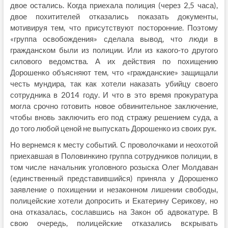
двое остались. Когда приехала полиция (через 2,5 часа),
двое похитителей отказались показать документы,
мотивируя тем, что присутствуют посторонние. Поэтому
«группа освобождения» сделала вывод, что люди в
гражданском были из полиции. Или из какого-то другого
силового ведомства. А их действия по похищению
Дорошенко объясняют тем, что «гражданские» защищали
честь мундира, так как хотели наказать убийцу своего
сотрудника в 2014 году. И что в это время прокуратура
могла срочно готовить новое обвинительное заключение,
чтобы вновь заключить его под стражу решением суда, а
до того любой ценой не выпускать Дорошенко из своих рук.
Но вернемся к месту событий. С проволочками и неохотой
приехавшая в Половинкино группа сотрудников полиции, в
том числе начальник уголовного розыска Олег Молдаван
(единственный представившийся) приняла у Дорошенко
заявление о похищении и незаконном лишении свободы,
полицейские хотели допросить и Екатерину Серикову, но
она отказалась, сославшись на Закон об адвокатуре. В
свою очередь, полицейские отказались вскрывать