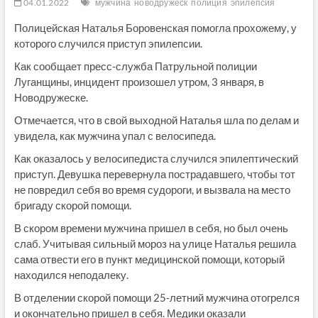
04.01.2022
мужчина
новодружеск
полиция
эпилепсия
Полицейская Наталья Боровенская помогла прохожему, у
которого случился приступ эпилепсии.
Как сообщает пресс-служба Патрульной полиции
Луганщины, инцидент произошел утром, 3 января, в
Новодружеске.
Отмечается, что в свой выходной Наталья шла по делам и
увидела, как мужчина упал с велосипеда.
Как оказалось у велосипедиста случился эпилептический
приступ. Девушка перевернула пострадавшего, чтобы тот
не повредил себя во время судороги, и вызвала на место
бригаду скорой помощи.
В скором времени мужчина пришел в себя, но был очень
слаб. Учитывая сильный мороз на улице Наталья решила
сама отвести его в пункт медицинской помощи, который
находился неподалеку.
В отделении скорой помощи 25-летний мужчина отогрелся
и окончательно пришел в себя. Медики оказали