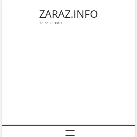
Перейти
ZARAZ.INFO
к
содержимому
ЗАРАЗ.ІНФО