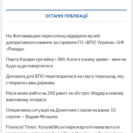
ОСТАННІ ПУБЛІКАЦІЇ
На Житомирщині переселенці відвідали музей
декоративного каміння за сприяння ГО «ВПО Україна» і БФ
«Рокада»
Павло Казарін про війну і ЗМІ: Коли я покину армію – мені не
буде куди повертатися
Допомога для ВПО перетворилася на смугу перешкод, яку
створила сама держава
Росія може вийти на 200 ракет за обстріл: Мадяр в новому
важливому інтерв’ю
Оперативна ситуація на Донеччині станом на ранок 10
серпня — Вадим Філашкін
Financial Times: Колумбійські наркокартелі намагаються