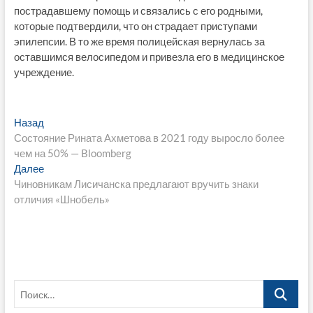
пострадавшему помощь и связались с его родными,
которые подтвердили, что он страдает приступами
эпилепсии. В то же время полицейская вернулась за
оставшимся велосипедом и привезла его в медицинское
учреждение.
Навигация
Предыдущая
Назад
запись:
Состояние Рината Ахметова в 2021 году выросло более
по
чем на 50% — Bloomberg
записям
Следующая
Далее
запись:
Чиновникам Лисичанска предлагают вручить знаки
отличия «Шнобель»
Поиск…