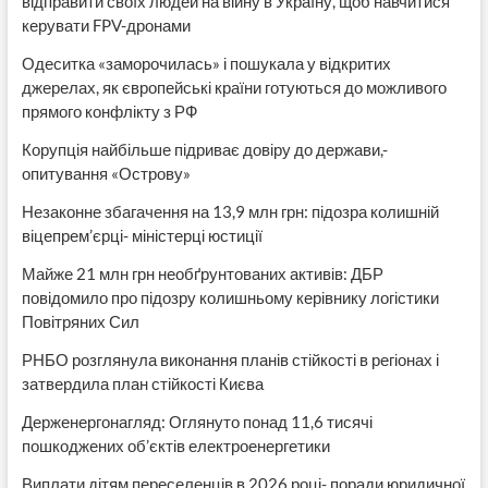
відправити своїх людей на війну в Україну, щоб навчитися
керувати FPV-дронами
Одеситка «заморочилась» і пошукала у відкритих
джерелах, як європейські країни готуються до можливого
прямого конфлікту з РФ
Корупція найбільше підриває довіру до держави,-
опитування «Острову»
Незаконне збагачення на 13,9 млн грн: підозра колишній
віцепрем’єрці- міністерці юстиції
Майже 21 млн грн необґрунтованих активів: ДБР
повідомило про підозру колишньому керівнику логістики
Повітряних Сил
РНБО розглянула виконання планів стійкості в регіонах і
затвердила план стійкості Києва
Держенергонагляд: Оглянуто понад 11,6 тисячі
пошкоджених об’єктів електроенергетики
Виплати дітям переселенців в 2026 році- поради юридичної