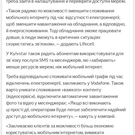
треба зайти в налаштування й перевірити доступні мережі.
«Також радимо по можливості зменшити споживання
мобільного інтернету під час відсутності електроенергії,
щоб зменшити навантаження на обладнання, а відповідно,
й енергоспоживання. Тоді обладнання зможе працювати
довше, а люди зможуть в критичних ситуаціях
скористатись зв’язком», — додають Lifecell.
У Kyivstar також радять абонентам використовувати для
зв`язку послуги SMS та месенджерів, які «забирають»
менше ресурсів мережі, ніж мобільний інтернет.
Треба відповідально споживати мобільний трафік під час
відключень електроенергії, закликають у Vodafone. Також
варто уникати споживання «важкого» контенту
(відеосервіси), відключити автоматичне завантаження
фото та відео у месенджерах: «Якщо всі виконають
ці прості дії, операторам буде легше забезпечити надійний
доступ до мобільного інтернету», — кажуть у компанії.
«Закликаємо клієнтів за можливості більш економно
користуватись мобільним інтернетом, вимикати