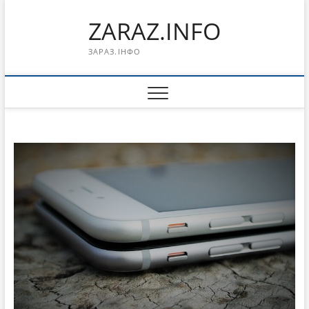
Перейти
ZARAZ.INFO
к
содержимому
ЗАРАЗ.ІНФО