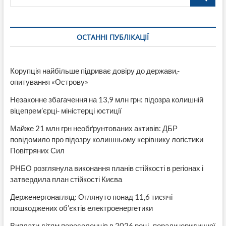
ОСТАННІ ПУБЛІКАЦІЇ
Корупція найбільше підриває довіру до держави,-
опитування «Острову»
Незаконне збагачення на 13,9 млн грн: підозра колишній
віцепрем’єрці- міністерці юстиції
Майже 21 млн грн необґрунтованих активів: ДБР
повідомило про підозру колишньому керівнику логістики
Повітряних Сил
РНБО розглянула виконання планів стійкості в регіонах і
затвердила план стійкості Києва
Держенергонагляд: Оглянуто понад 11,6 тисячі
пошкоджених об’єктів електроенергетики
Виплати дітям переселенців в 2026 році- поради юридичної