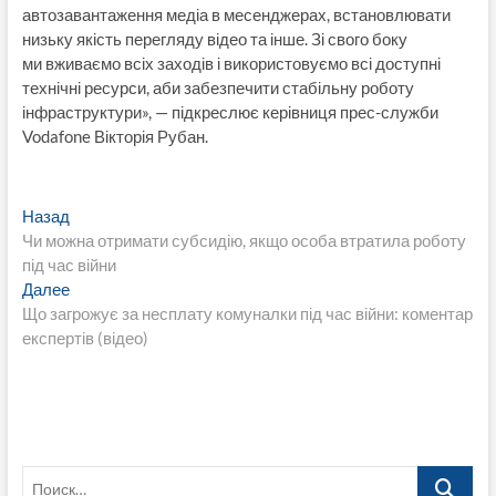
автозавантаження медіа в месенджерах, встановлювати
низьку якість перегляду відео та інше. Зі свого боку
ми вживаємо всіх заходів і використовуємо всі доступні
технічні ресурси, аби забезпечити стабільну роботу
інфраструктури», — підкреслює керівниця прес-служби
Vodafone Вікторія Рубан.
Навигация
Предыдущая
Назад
запись:
Чи можна отримати субсидію, якщо особа втратила роботу
по
під час війни
записям
Следующая
Далее
запись:
Що загрожує за несплату комуналки під час війни: коментар
експертів (відео)
Поиск…