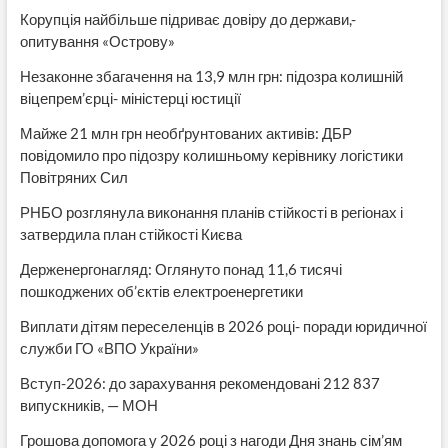
Корупція найбільше підриває довіру до держави,-
опитування «Острову»
Незаконне збагачення на 13,9 млн грн: підозра колишній
віцепрем’єрці- міністерці юстиції
Майже 21 млн грн необґрунтованих активів: ДБР
повідомило про підозру колишньому керівнику логістики
Повітряних Сил
РНБО розглянула виконання планів стійкості в регіонах і
затвердила план стійкості Києва
Держенергонагляд: Оглянуто понад 11,6 тисячі
пошкоджених об’єктів електроенергетики
Виплати дітям переселенців в 2026 році- поради юридичної
служби ГО «ВПО України»
Вступ-2026: до зарахування рекомендовані 212 837
випускників, — МОН
Грошова допомога у 2026 році з нагоди Дня знань сім’ям