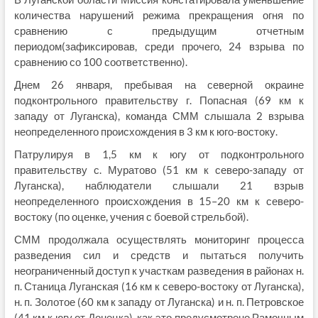
количества нарушений режима прекращения огня по
сравнению с предыдущим отчетным
периодом(зафиксировав, среди прочего, 24 взрыва по
сравнению со 100 соответственно).
Днем 26 января, пребывая на северной окраине
подконтрольного правительству г. Попасная (69 км к
западу от Луганска), команда СММ слышала 2 взрыва
неопределенного происхождения в 3 км к юго-востоку.
Патрулируя в 1,5 км к югу от подконтрольного
правительству с. Муратово (51 км к северо-западу от
Луганска), наблюдатели слышали 21 взрыв
неопределенного происхождения в 15–20 км к северо-
востоку (по оценке, учения с боевой стрельбой).
СММ продолжала осуществлять мониторинг процесса
разведения сил и средств и пытаться получить
неограниченный доступ к участкам разведения в районах н.
п. Станица Луганская (16 км к северо-востоку от Луганска),
н. п. Золотое (60 км к западу от Луганска) и н. п. Петровское
(41 км к югу от Донецка), как это предусмотрено Рамочным