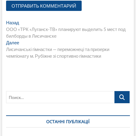
Навигация
Предыдущая
Назад
запись:
ООО «ТРК «Луганск-ТВ» планируют выделить 5 мест под
по
билборды в Лисичанске
записям
Следующая
Далее
запись:
Лисичанські гімнастки — переможнеці та призерки
чемпіонату м. Рубіжне зі спортивно гімнастики
Поиск…
ОСТАННІ ПУБЛІКАЦІЇ