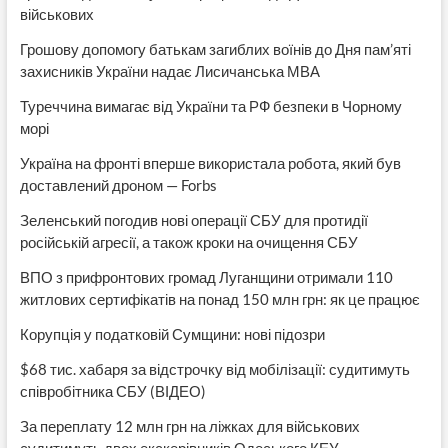
військових
Грошову допомогу батькам загиблих воїнів до Дня пам’яті
захисників України надає Лисичанська МВА
Туреччина вимагає від України та РФ безпеки в Чорному
морі
Україна на фронті вперше використала робота, який був
доставлений дроном — Forbs
Зеленський погодив нові операції СБУ для протидії
російській агресії, а також кроки на очищення СБУ
ВПО з прифронтових громад Луганщини отримали 110
житлових сертифікатів на понад 150 млн грн: як це працює
Корупція у податковій Сумщини: нові підозри
$68 тис. хабаря за відстрочку від мобілізації: судитимуть
співробітника СБУ (ВІДЕО)
За переплату 12 млн грн на ліжках для військових