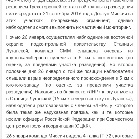
решением Трехсторонней контактной группы о разведении
сил и средств от 21 сентября 2016 года. Доступ Миссии на
этих участках по-прежнему ограничен*, однако
наблюдатели смогли выполнить их частичный мониторинг.
Ночью 26 января, осуществляя наблюдение на восточной
окраине подконтрольной правительству Станицы
Луганской, команда СММ слышала очередь из
крупнокалиберного пулемета в 8 км к юго-востоку (по
оценке, за пределами участка разведения). Во второй
половине дня 26 января с той же позиции наблюдатели
слышали взрыв неопределенного происхождения в 5 км к
юго-юго-западу (по оценке, за пределами участка
разведения). Находясь на блокпосте «ЛНР» к югу от моста
в Станице Луганской (15 км к северо-востоку от Луганска),
наблюдатели разговаривали с членом «ЛНР», у которого
была такая же нарукавная повязка, как и те, которые
носили офицеры Российской Федерации при Совместном
центре контроля и координации (СЦКК).
26 января команда Миссии видела 4 танка (Т-72), которые