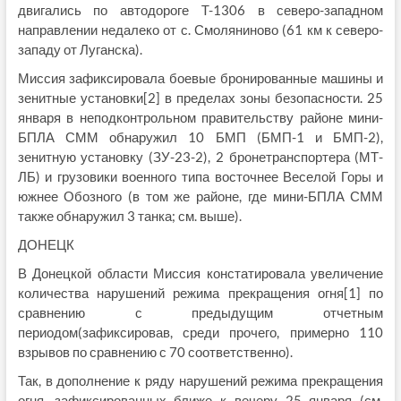
двигались по автодороге T-1306 в северо-западном
направлении недалеко от с. Смоляниново (61 км к северо-
западу от Луганска).
Миссия зафиксировала боевые бронированные машины и
зенитные установки[2] в пределах зоны безопасности. 25
января в неподконтрольном правительству районе мини-
БПЛА СММ обнаружил 10 БМП (БМП-1 и БМП-2),
зенитную установку (ЗУ-23-2), 2 бронетранспортера (МТ-
ЛБ) и грузовики военного типа восточнее Веселой Горы и
южнее Обозного (в том же районе, где мини-БПЛА СММ
также обнаружил 3 танка; см. выше).
ДОНЕЦК
В Донецкой области Миссия констатировала увеличение
количества нарушений режима прекращения огня[1] по
сравнению с предыдущим отчетным
периодом(зафиксировав, среди прочего, примерно 110
взрывов по сравнению с 70 соответственно).
Так, в дополнение к ряду нарушений режима прекращения
огня, зафиксированных ближе к вечеру 25 января (см.