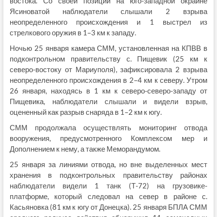
востока. Со своей позиции на юго-западной окраине
Ясиноватой наблюдатели слышали 2 взрыва
неопределенного происхождения и 1 выстрел из
стрелкового оружия в 1–3 км к западу.
Ночью 25 января камера СММ, установленная на КПВВ в
подконтрольном правительству с. Пищевик (25 км к
северо-востоку от Мариуполя), зафиксировала 2 взрыва
неопределенного происхождения в 2–4 км к северу. Утром
26 января, находясь в 1 км к северо-северо-западу от
Пищевика, наблюдатели слышали и видели взрыв,
оцененный как разрыв снаряда в 1–2 км к югу.
СММ продолжала осуществлять мониторинг отвода
вооружения, предусмотренного Комплексом мер и
Дополнением к нему, а также Меморандумом.
25 января за линиями отвода, но вне выделенных мест
хранения в подконтрольных правительству районах
наблюдатели видели 1 танк (Т-72) на грузовике-
платформе, который следовал на север в районе с.
Касьяновка (81 км к югу от Донецка). 25 января БПЛА СММ