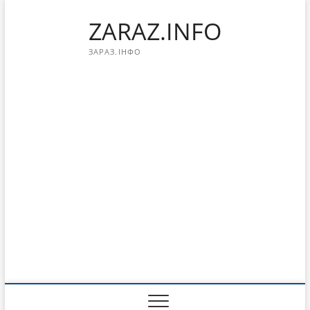
Перейти
ZARAZ.INFO
к
содержимому
ЗАРАЗ.ІНФО