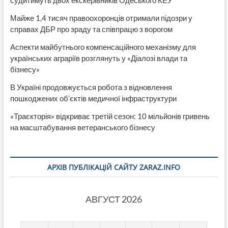
судитимуть двох екскерівників Одеського КЕУ
Майже 1,4 тисяч правоохоронців отримали підозри у
справах ДБР про зраду та співпрацю з ворогом
Аспекти майбутнього компенсаційного механізму для
українських аграріїв розглянуть у «Діалозі влади та
бізнесу»
В Україні продовжується робота з відновлення
пошкоджених об’єктів медичної інфраструктури
«Траєкторія» відкриває третій сезон: 10 мільйонів гривень
на масштабування ветеранського бізнесу
АРХІВ ПУБЛІКАЦІЙ САЙТУ ZARAZ.INFO
АВГУСТ 2026