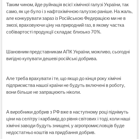
Таким чином, йде руйнація всієї хімічної галузі України, так
само, як це було і з нафтохімічною галуззю раніше. На жаль,
але конкурувати зараз із Російською Федерацією ми не в
змозі, враховуючи ціну на природний газ, в якому частка
собівартості продукції складає близько 70%.
Шановним представникам АПК України, можливо, сьогодні
вигідно купувати дешеві російські добрива.
Але треба врахувати і те, що якщо до кінця року хімічні
підприємства нашої країни не будуть включені в роботу,
вони більше не запрацюють ніколи.
А виробники добрив з РФ вже в наступному році піднімуть
ціни на селітру і карбамід до рівня світових і тоді, коли наші
хімічні заводи будуть знищені, у агропромисловців буде
недостатньо коштів на придбання добрив.