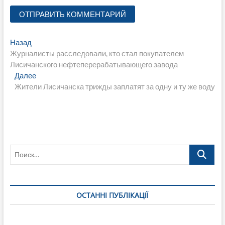
Навигация
Предыдущая
Назад
запись:
Журналисты расследовали, кто стал покупателем
по
Лисичанского нефтеперерабатывающего завода
записям
Следующая
Далее
запись:
Жители Лисичанска трижды заплатят за одну и ту же воду
Поиск…
ОСТАННІ ПУБЛІКАЦІЇ