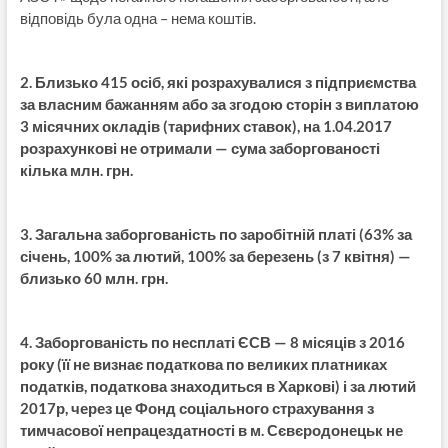
відповідь була одна – нема коштів.
2. Близько 415 осіб, які розрахувалися з підприємства
за власним бажанням або за згодою сторін з виплатою
3 місячних окладів (тарифних ставок), на 1.04.2017
розрахункові не отримали — сума заборгованості
кілька млн. грн.
3. Загальна заборгованість по заробітній платі (63% за
січень, 100% за лютий, 100% за березень (з 7 квітня) —
близько 60 млн. грн.
4. Заборгованість по несплаті ЄСВ — 8 місяців з 2016
року (її не визнає податкова по великих платниках
податків, податкова знаходиться в Харкові) і за лютий
2017р, через це Фонд соціального страхування з
тимчасової непрацездатності в м. Сєвєродонецьк не