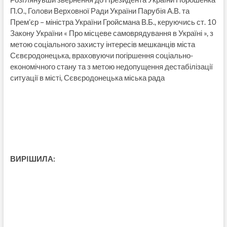
П.О., Голови Верховної Ради України Парубія А.В. та
Прем’єр – міністра України Гройсмана В.Б., керуючись ст. 10
Закону України « Про місцеве самоврядування в Україні », з
метою соціального захисту інтересів мешканців міста
Сєвєродонецька, враховуючи погіршення соціально-
економічного стану та з метою недопущення дестабілізації
ситуації в місті, Сєвєродонецька міська рада
ВИРIШИЛА: