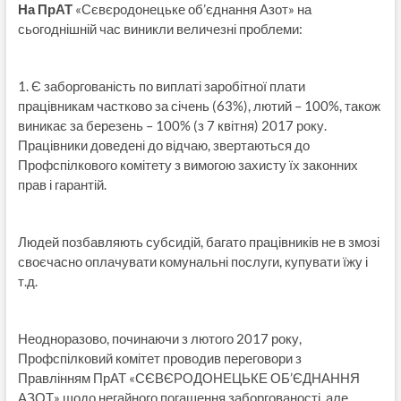
На ПрАТ
«Сєвєродонецьке об’єднання Азот» на
сьогоднішній час виникли величезні проблеми:
1. Є заборгованість по виплаті заробітної плати
працівникам частково за січень (63%), лютий – 100%, також
виникає за березень – 100% (з 7 квітня) 2017 року.
Працівники доведені до відчаю, звертаються до
Профспілкового комітету з вимогою захисту їх законних
прав і гарантій.
Людей позбавляють субсидій, багато працівників не в змозі
своєчасно оплачувати комунальні послуги, купувати їжу і
т.д.
Неодноразово, починаючи з лютого 2017 року,
Профспілковий комітет проводив переговори з
Правлінням ПрАТ «СЄВЄРОДОНЕЦЬКЕ ОБ’ЄДНАННЯ
АЗОТ» щодо негайного погашення заборгованості, але