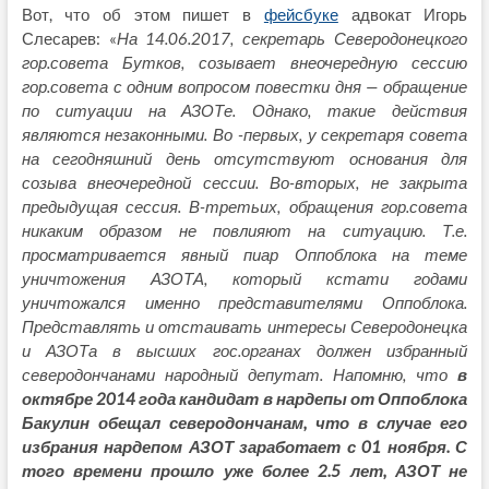
Вот, что об этом пишет в
фейсбуке
адвокат Игорь
Слесарев: «
На 14.06.2017, секретарь Северодонецкого
гор.совета Бутков, созывает внеочередную сессию
гор.совета с одним вопросом повестки дня — обращение
по ситуации на АЗОТе. Однако, такие действия
являются незаконными. Во -первых, у секретаря совета
на сегодняшний день отсутствуют основания для
созыва внеочередной сессии. Во-вторых, не закрыта
предыдущая сессия. В-третьих, обращения гор.совета
никаким образом не повлияют на ситуацию. Т.е.
просматривается явный пиар Оппоблока на теме
уничтожения АЗОТА, который кстати годами
уничтожался именно представителями Оппоблока.
Представлять и отстаивать интересы Северодонецка
и АЗОТа в высших гос.органах должен избранный
северодончанами народный депутат. Напомню, что
в
октябре 2014 года кандидат в нардепы от Оппоблока
Бакулин обещал северодончанам, что в случае его
избрания нардепом АЗОТ заработает с 01 ноября. С
того времени прошло уже более 2.5 лет, АЗОТ не