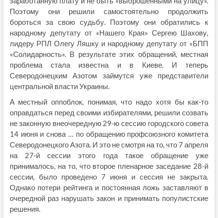
заработанную плату и не быть «выброшенными на улицу».
Поэтому они решили самостоятельно продолжить
бороться за свою судьбу. Поэтому они обратились к
народному депутату от «Нашего Края» Сергею Шахову,
лидеру РПЛ Олегу Ляшку и народному депутату от «БПП
«Солидарность». В результате этих обращений, местная
проблема стала известна и в Киеве. И теперь
Северодонецким Азотом займутся уже представители
центральной власти Украины.
А местный оппоблок, понимая, что надо хотя бы как-то
оправдаться перед своими избирателями, решили созвать
не законную внеочередную 29-ю сессию городского совета
14 июня и снова … по обращению профсоюзного комитета
Северодонецкого Азота. И это не смотря на то, что 7 апреля
на 27-й сессии этого года такое обращение уже
принималось, на то, что второе пленарное заседание 28-й
сессии, было проведено 7 июня и сессия не закрыта.
Однако потери рейтинга и постоянная ложь заставляют в
очередной раз нарушать закон и принимать популистские
решения.