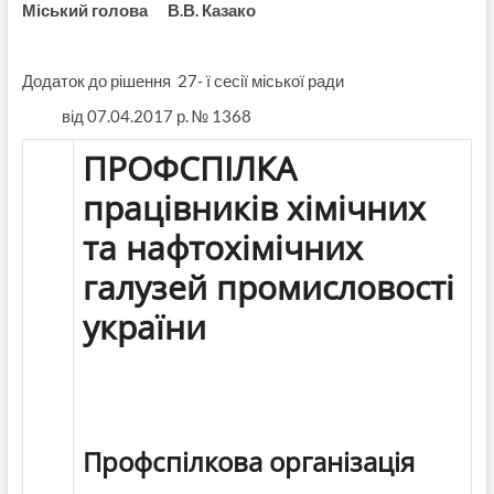
Міський голова В.В. Казако
Додаток до рішення 27- ї сесії міської ради
від 07.04.2017 р. № 1368
ПРОФСПІЛКА
працівників хімічних
та нафтохімічних
галузей промисловості
україни
Профспілкова організація