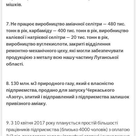
мішків.
7. Не працює виробництво аміачної селітри — 480 тис.
тонн в рік, карбаміду — 400 тис. тонн в рік, виробництво
калієвої і натрієвої селітри — 20 тис. тонн в рік,
виробництво вуглекислоти, закриті відділення
ремонтно-механічного цеху, які могли забезпечувати
продукцією з металу всю нашу частину Луганської
області.
8. 130 млн. м3 природного газу, який є власністю
підприємства, продано для запуску Черкаського
«Азоту», злитий і відправлений з підприємства залишок
привізного аміаку.
9. З 10 квітня 2017 року планується простій більшості
працівників підприємства (близько 4000 чоловік) з оплатою