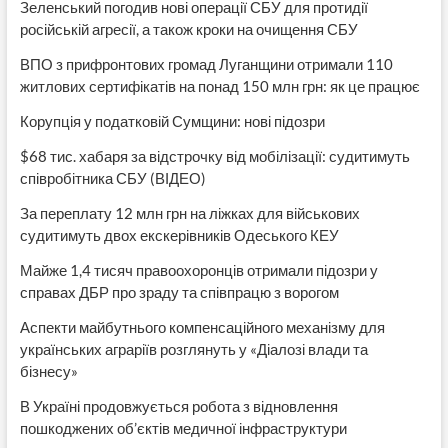
Зеленський погодив нові операції СБУ для протидії
російській агресії, а також кроки на очищення СБУ
ВПО з прифронтових громад Луганщини отримали 110
житлових сертифікатів на понад 150 млн грн: як це працює
Корупція у податковій Сумщини: нові підозри
$68 тис. хабаря за відстрочку від мобілізації: судитимуть
співробітника СБУ (ВІДЕО)
За переплату 12 млн грн на ліжках для військових
судитимуть двох екскерівників Одеського КЕУ
Майже 1,4 тисяч правоохоронців отримали підозри у
справах ДБР про зраду та співпрацю з ворогом
Аспекти майбутнього компенсаційного механізму для
українських аграріїв розглянуть у «Діалозі влади та
бізнесу»
В Україні продовжується робота з відновлення
пошкоджених об’єктів медичної інфраструктури