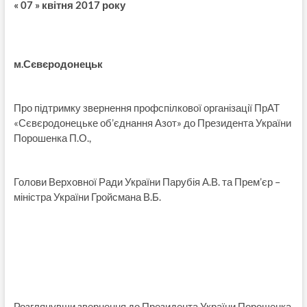
« 07 » квітня 2017 року
м.Сєвєродонецьк
Про підтримку звернення профспілкової організації ПрАТ
«Сєвєродонецьке об’єднання Азот» до Президента України
Порошенка П.О.,
Голови Верховної Ради України Парубія А.В. та Прем’єр –
міністра України Гройсмана В.Б.
Розглянувши звернення до Президента України Порошенка