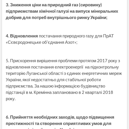
3. Зниження ціни на природний газ (сировину)
підприємствам хімічної галузі на випуск мінеральних
добрив для потреб внутрішнього ринку України;
4. Відновлення
постачання природного газу для ПрАТ
«Сєвєродонецьке об’єднання Азот»;
5. Прискорення вирішення проблеми протягом 2017 року з
відновлення постачання електроенергії на підконтрольну
територію Луганської області з єдиних енергетичних мереж
України, якої недостатньо для стабільної роботи
підприємства. За нашою інформацією будівництво
підстанції в м. Кремінна заплановано в 2 кварталі 2018
року.
6. Прийняття необхідних заходів, щодо підвищення
престижності та створення сприятливих умов для