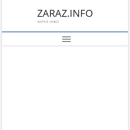
Перейти
ZARAZ.INFO
к
содержимому
ЗАРАЗ.ІНФО