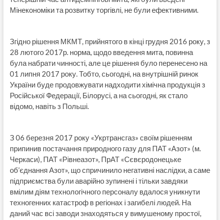
Мінекономіки та розвитку торгівлі, не були ефективними.
Згідно рішення МКМТ, прийнятого в кінці грудня 2016 року, з
28 лютого 2017р. норма, щодо введення мита, повинна
була набрати чинності, але це рішення було перенесено на
01 липня 2017 року. Тобто, сьогодні, на внутрішній ринок
України буде продовжувати надходити хімічна продукція з
Російської Федерації, Білорусі, а на сьогодні, як стало
відомо, навіть з Польші.
З 06 березня 2017 року «Укртрансгаз» своїм рішенням
припинив постачання природного газу для ПАТ «Азот» (м.
Черкаси), ПАТ «Рівнеазот», ПрАТ «Сєвєродонецьке
об’єднання Азот», що спричинило негативні наслідки, а саме
підприємства були аварійно зупинені і тільки завдяки
вмілим діям технологічного персоналу вдалося уникнути
техногенних катастроф в регіонах і загибелі людей. На
даний час всі заводи знаходяться у вимушеному простої,