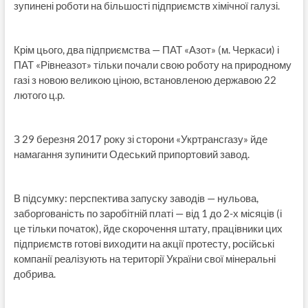
зупинені роботи на більшості підприємств хімічної галузі.
Крім цього, два підприємства — ПАТ «Азот» (м. Черкаси) і
ПАТ «Рівнеазот» тільки почали свою роботу на природному
газі з новою великою ціною, встановленою державою 22
лютого ц.р.
З 29 березня 2017 року зі сторони «Укртрансгазу» йде
намагання зупинити Одеський припортовий завод.
В підсумку: перспектива запуску заводів — нульова,
заборгованість по заробітній платі — від 1 до 2-х місяців (і
це тільки початок), йде скорочення штату, працівники цих
підприємств готові виходити на акції протесту, російські
компанії реалізують на території України свої мінеральні
добрива.