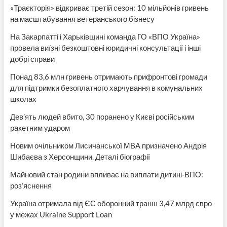
«Траєкторія» відкриває третій сезон: 10 мільйонів гривень
на масштабування ветеранського бізнесу
На Закарпатті і Харьківщині команда ГО «ВПО Україна»
провела виїзні безкоштовні юридичні консультації і інші
добрі справи
Понад 83,6 млн гривень отримають прифронтові громади
для підтримки безоплатного харчування в комунальних
школах
Дев’ять людей вбито, 30 поранено у Києві російським
ракетним ударом
Новим очільником Лисичанської МВА призначено Андрія
Шибаєва з Херсонщини. Деталі біографії
Майновий стан родини впливає на виплати дитині-ВПО:
роз’яснення
Україна отримала від ЄС оборонний транш 3,47 млрд євро
у межах Ukraine Support Loan