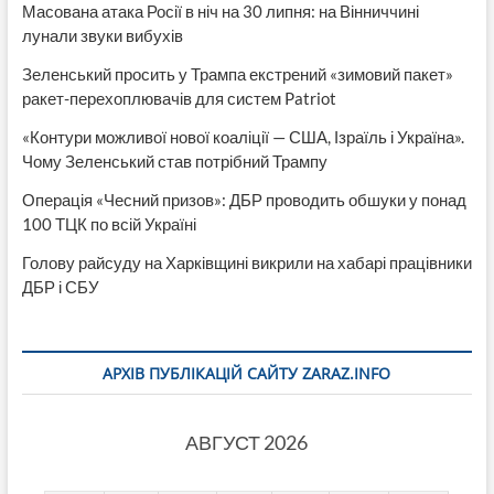
Масована атака Росії в ніч на 30 липня: на Вінниччині
лунали звуки вибухів
Зеленський просить у Трампа екстрений «зимовий пакет»
ракет-перехоплювачів для систем Patriot
«Контури можливої нової коаліції — США, Ізраїль і Україна».
Чому Зеленський став потрібний Трампу
Операція «Чесний призов»: ДБР проводить обшуки у понад
100 ТЦК по всій Україні
Голову райсуду на Харківщині викрили на хабарі працівники
ДБР і СБУ
АРХІВ ПУБЛІКАЦІЙ САЙТУ ZARAZ.INFO
АВГУСТ 2026