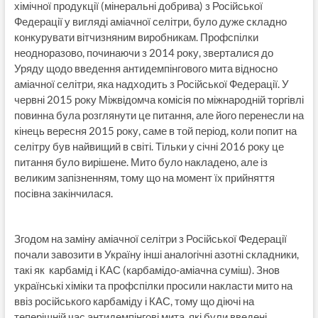
хімічної продукції (мінеральні добрива) з Російської
Федерації у вигляді аміачної селітри, було дуже складно
конкурувати вітчизняним виробникам. Профспілки
неодноразово, починаючи з 2014 року, зверталися до
Уряду щодо введення антидемпінгового мита відносно
аміачної селітри, яка надходить з Російської Федерації. У
червні 2015 року Міжвідомча комісія по міжнародній торгівлі
повинна була розглянути це питання, але його перенесли на
кінець вересня 2015 року, саме в той період, коли попит на
селітру був найвищий в світі. Тільки у січні 2016 року це
питання було вирішене. Мито було накладено, але із
великим запізненням, тому що на момент їх прийняття
посівна закінчилася.
Згодом на заміну аміачної селітри з Російської Федерації
почали завозити в Україну інші аналогічні азотні складники,
такі як карбамід і КАС (карбамідо-аміачна суміш). Знов
українські хіміки та профспілки просили накласти мито на
ввіз російського карбаміду і КАС, тому що діючі на
теперішній час антидемпінгові мита, які були введені