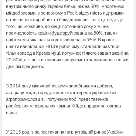
внутрішнього ринку України більш ніж на 50% імпортними
міндобривами, в основному з Росії, відсутність підтримки
вітчизняного виробника з боку держави — все це веде до
того, що, можливо, до кінця поточного року хімічна
промисловість країни буде зруйнована на 80%, так, як і
нафтохімія, яка на сьогодні знищена на 95%. В країні з
шести найбільших НПЗ в робочому стані залишається
тільки завод в Кременчуці, потужності якого завантажені на
20-30%, а з шести хімічних підприємств залишилось тільки
два, які працюють.
З 2014 року між українськими виробниками добрив,
асоціаціями, що представляють інтереси українських
агропромисловців, і потужним лобі представників
російських мінеральних компаній йде справжня торгова
війна.
У 2015 році з-за постачання на внутрішній ринок України