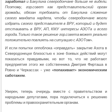
заработал
и Бакулина северодончане больше не видели.
Поэтому, гор.совет как представительский орган
громады, обязан требовать от Бакулина сложение
своего мандата нардепа, чтобы северодончане могли
избрать своего представителя в ВРУ, который и будет
отстаивать в ВРУ, АП, КМУ интересы АЗОТа и всего
города. Только такое решение гор.совета может реально
положительно повлиять на ситуацию с АЗОТом
».
И если попытки оппоблока «оправдать» закрытие Азота в
Северодонецке близостью к зоне боевых действий могут
показаться правдивыми, но вот то, что не работают
предприятия этого же собственника Дмитрия Фирташа в
Ровно и Черкассах – уже
«попахивает» экономическим
саботажем
.
Уверен, теперь очередь вместе с правительством и
народными депутатами, пора подключиться к решению
проблемы и правоохранительным органам.