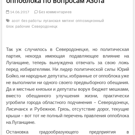
оппоблока по вопросам Азота
14.06.2017
Без комментариев
азот
без работы
луганская
митинг
оппозиционный
блок
рабочие
Северодонецк
Так уж случилось в Северодонецке, но политическая
партия, некогда имеющая подавляющее влияние на
Луганщине, теперь вынуждена отвечать за свою ложь
перед избирателями. Ни лидер политической силы Юрий
Бойко, ни народные депутаты, избранные от оппоблока уже
не выполнили ни одного своего предвыборного обещания.
Да и местные князьки и депутаты воруя бюджет мешками,
вместо обещанного улучшения жизни, практически
угробили города областного подчинения – Северодонецк,
Лисичанск и Рубежное. Грязь, отсутствие дорог, текущие
крыши – вот тот не полный перечень правления оппоблока
на Луганщине.
Остановка градообразующего предприятия в