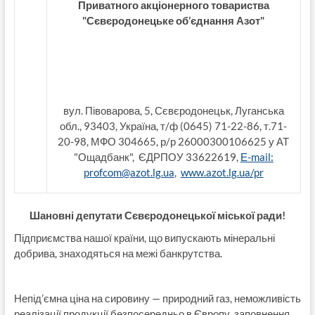
Приватного акціонерного товариства
"Сєвєродонецьке об’єднання Азот"
вул. Півоварова, 5, Сєвєродонецьк, Луганська
обл., 93403, Україна, т/ф (0645) 71-22-86, т.71-
20-98, МФО 304665, р/р 26000300106625 у АТ
"Ощадбанк", ЄДРПОУ 33622619,
Е-mail:
profcom@azot.lg.ua
,
www.azot.lg.ua/pr
Шановні депутати Сєвєродонецької міської ради!
Підприємства нашої країни, що випускають мінеральні
добрива, знаходяться на межі банкрутства.
Непід’ємна ціна на сировину — природний газ, неможливість
реалізації продукції безпосередньо в Європу, заповнення