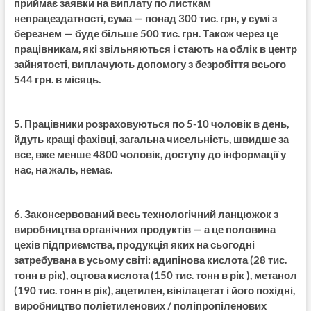
приймає заявки на виплату по листкам
непрацездатності, сума — понад 300 тис. грн, у сумі з
березнем — буде більше 500 тис. грн. Також через це
працівникам, які звільняються і стають на облік в центр
зайнятості, виплачують допомогу з безробіття всього
544 грн. в місяць.
5. Працівники розраховуються по 5-10 чоловік в день,
йдуть кращі фахівці, загальна чисельність, швидше за
все, вже менше 4800 чоловік, доступу до інформації у
нас, на жаль, немає.
6. Законсервований весь технологічний ланцюжок з
виробництва органічних продуктів — а це половина
цехів підприємства, продукція яких на сьогодні
затребувана в усьому світі: адипінова кислота (28 тис.
тонн в рік), оцтова кислота (150 тис. тонн в рік ), метанол
(190 тис. тонн в рік), ацетилен, вінілацетат і його похідні,
виробництво поліетиленових / поліпропіленових