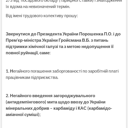
2/3 від посадового окладу (тарифної ставки) і знаходження
їх вдома на невизначений термін.
Від імені трудового колективу прошу:
Звернутися до Президента України Порошенка П.О. і до
Прем’єр-міністра України Гройсмана В.Б. з питань
підтримки хімічної галузі та з метою недопущення її
повної руйнації, саме:
1. Н
егайного погашення заборгованості по заробітній платі
працівникам підприємства.
2. Негайного введення загороджувального
(антидемпінгового) мита щодо ввозу до України
мінеральних добрив – карбаміду і КАС (карбамідо-
аміачної суміші);