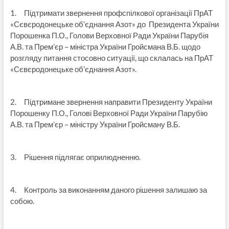
1. Підтримати звернення профспілкової організації ПрАТ
«Сєвєродонецьке об’єднання Азот» до Президента України
Порошенка П.О., Голови Верховної Ради України Парубія
А.В. та Прем’єр – міністра України Гройсмана В.Б. щодо
розгляду питання стосовно ситуації, що склалась на ПрАТ
«Сєвєродонецьке об’єднання Азот».
2. Підтримане звернення направити Президенту України
Порошенку П.О., Голові Верховної Ради України Парубію
А.В. та Прем’єр – міністру України Гройсману В.Б.
3. Рішення підлягає оприлюдненню.
4. Контроль за виконанням даного рішення залишаю за
собою.