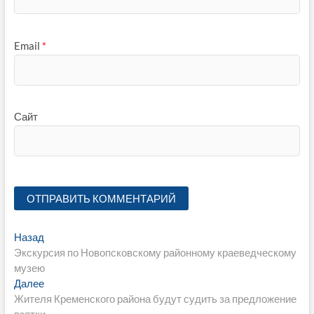
Email
*
Сайт
Навигация
Предыдущая
Назад
запись:
Экскурсия по Новопсковскому районному краеведческому
по
музею
записям
Следующая
Далее
запись:
Жителя Кременского района будут судить за предложение