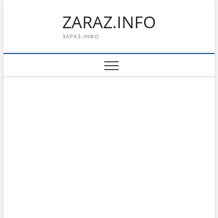
Перейти
ZARAZ.INFO
к
содержимому
ЗАРАЗ.ІНФО