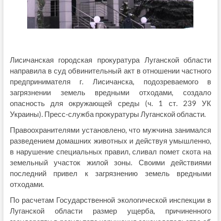
Лисичанская городская прокуратура Луганской области
направила в суд обвинительный акт в отношении частного
предпринимателя г. Лисичанска, подозреваемого в
загрязнении земель вредными отходами, создало
опасность для окружающей среды (ч. 1 ст. 239 УК
Украины). Пресс-служба прокуратуры Луганской области.
Правоохранителями установлено, что мужчина занимался
разведением домашних животных и действуя умышленно,
в нарушение специальных правил, сливал помет скота на
земельный участок жилой зоны. Своими действиями
последний привел к загрязнению земель вредными
отходами.
По расчетам Государственной экологической инспекции в
Луганской области размер ущерба, причиненного