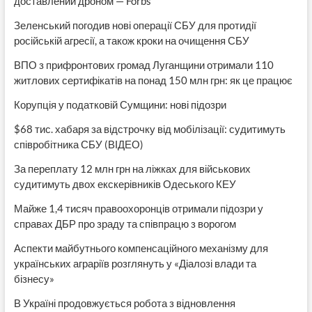
доставлений дроном — Forbs
Зеленський погодив нові операції СБУ для протидії
російській агресії, а також кроки на очищення СБУ
ВПО з прифронтових громад Луганщини отримали 110
житлових сертифікатів на понад 150 млн грн: як це працює
Корупція у податковій Сумщини: нові підозри
$68 тис. хабаря за відстрочку від мобілізації: судитимуть
співробітника СБУ (ВІДЕО)
За переплату 12 млн грн на ліжках для військових
судитимуть двох екскерівників Одеського КЕУ
Майже 1,4 тисяч правоохоронців отримали підозри у
справах ДБР про зраду та співпрацю з ворогом
Аспекти майбутнього компенсаційного механізму для
українських аграріїв розглянуть у «Діалозі влади та
бізнесу»
В Україні продовжується робота з відновлення