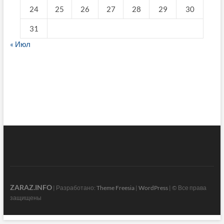
24
25
26
27
28
29
30
31
« Июл
fake breitling
ZARAZ.INFO
| Разработано:
Theme Freesia
|
WordPress
| © Все права
защищены