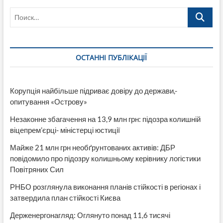
Поиск…
ОСТАННІ ПУБЛІКАЦІЇ
Корупція найбільше підриває довіру до держави,-
опитування «Острову»
Незаконне збагачення на 13,9 млн грн: підозра колишній
віцепрем’єрці- міністерці юстиції
Майже 21 млн грн необґрунтованих активів: ДБР
повідомило про підозру колишньому керівнику логістики
Повітряних Сил
РНБО розглянула виконання планів стійкості в регіонах і
затвердила план стійкості Києва
Держенергонагляд: Оглянуто понад 11,6 тисячі