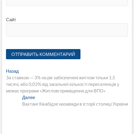
Сайт
Навигация
Предыдущая
Назад
запись:
За ставкою — 3% на рік забезпечені житлом тільки 1,5
по
тисячі, або 0,03% від загальної кількості переселенців у
записям
межах програми «Житлові приміщення для ВПО»
Следующая
Далее
запись:
Вахтанг Кікабідзе назавжди в історії столиці України