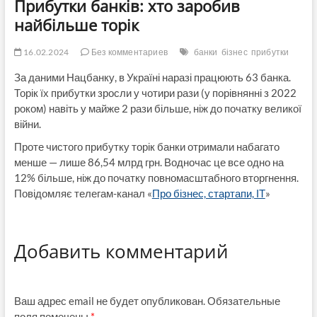
Прибутки банків: хто заробив
найбільше торік
16.02.2024
Без комментариев
банки
бізнес
прибутки
За даними Нацбанку, в Україні наразі працюють 63 банка.
Торік їх прибутки зросли у чотири рази (у порівнянні з 2022
роком) навіть у майже 2 рази більше, ніж до початку великої
війни.
Проте чистого прибутку торік банки отримали набагато
менше — лише 86,54 млрд грн. Водночас це все одно на
12% більше, ніж до початку повномасштабного вторгнення.
Повідомляє телегам-канал «
Про бізнес, стартапи, ІТ
»
Добавить комментарий
Ваш адрес email не будет опубликован.
Обязательные
поля помечены
*