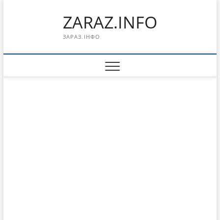
Перейти
ZARAZ.INFO
к
содержимому
ЗАРАЗ.ІНФО