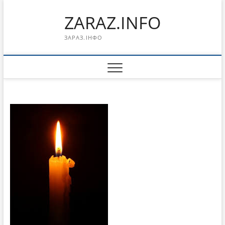
Перейти
ZARAZ.INFO
к
содержимому
ЗАРАЗ.ІНФО