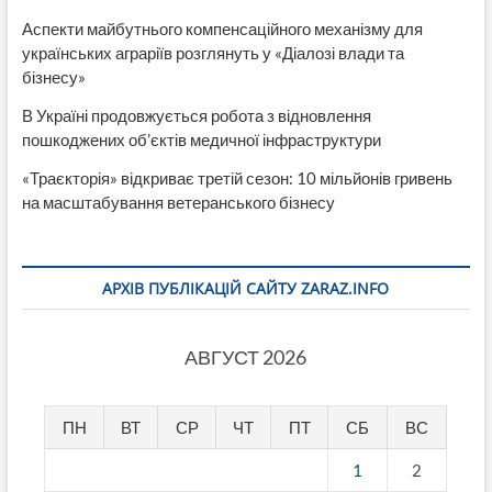
Аспекти майбутнього компенсаційного механізму для
українських аграріїв розглянуть у «Діалозі влади та
бізнесу»
В Україні продовжується робота з відновлення
пошкоджених об’єктів медичної інфраструктури
«Траєкторія» відкриває третій сезон: 10 мільйонів гривень
на масштабування ветеранського бізнесу
АРХІВ ПУБЛІКАЦІЙ САЙТУ ZARAZ.INFO
АВГУСТ 2026
ПН
ВТ
СР
ЧТ
ПТ
СБ
ВС
1
2