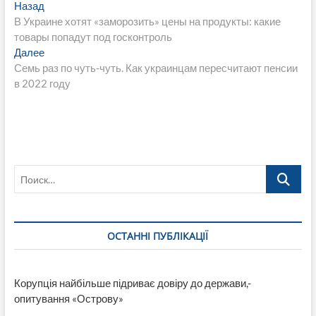
Навигация
Предыдущая
Назад
запись:
В Украине хотят «заморозить» цены на продукты: какие
по
товары попадут под госконтроль
записям
Следующая
Далее
запись:
Семь раз по чуть-чуть. Как украинцам пересчитают пенсии
в 2022 году
Поиск…
ОСТАННІ ПУБЛІКАЦІЇ
Корупція найбільше підриває довіру до держави,-
опитування «Острову»