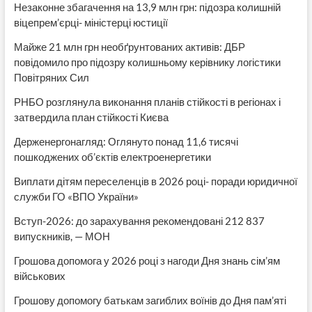
Незаконне збагачення на 13,9 млн грн: підозра колишній
віцепрем’єрці- міністерці юстиції
Майже 21 млн грн необґрунтованих активів: ДБР
повідомило про підозру колишньому керівнику логістики
Повітряних Сил
РНБО розглянула виконання планів стійкості в регіонах і
затвердила план стійкості Києва
Держенергонагляд: Оглянуто понад 11,6 тисячі
пошкоджених об’єктів електроенергетики
Виплати дітям переселенців в 2026 році- поради юридичної
служби ГО «ВПО України»
Вступ-2026: до зарахування рекомендовані 212 837
випускників, — МОН
Грошова допомога у 2026 році з нагоди Дня знань сім’ям
військових
Грошову допомогу батькам загиблих воїнів до Дня пам’яті