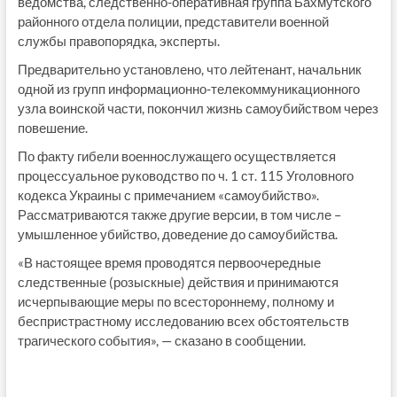
ведомства, следственно-оперативная группа Бахмутского
районного отдела полиции, представители военной
службы правопорядка, эксперты.
Предварительно установлено, что лейтенант, начальник
одной из групп информационно-телекоммуникационного
узла воинской части, покончил жизнь самоубийством через
повешение.
По факту гибели военнослужащего осуществляется
процессуальное руководство по ч. 1 ст. 115 Уголовного
кодекса Украины с примечанием «самоубийство».
Рассматриваются также другие версии, в том числе –
умышленное убийство, доведение до самоубийства.
«В настоящее время проводятся первоочередные
следственные (розыскные) действия и принимаются
исчерпывающие меры по всестороннему, полному и
беспристрастному исследованию всех обстоятельств
трагического события», — сказано в сообщении.