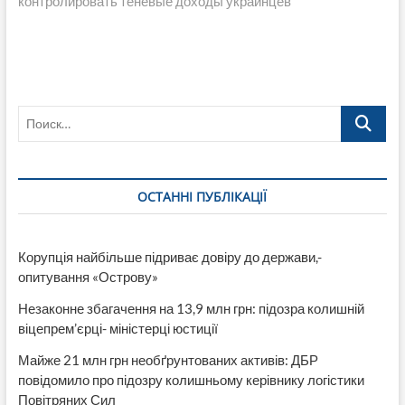
контролировать теневые доходы украинцев
Поиск…
ОСТАННІ ПУБЛІКАЦІЇ
Корупція найбільше підриває довіру до держави,-
опитування «Острову»
Незаконне збагачення на 13,9 млн грн: підозра колишній
віцепрем’єрці- міністерці юстиції
Майже 21 млн грн необґрунтованих активів: ДБР
повідомило про підозру колишньому керівнику логістики
Повітряних Сил