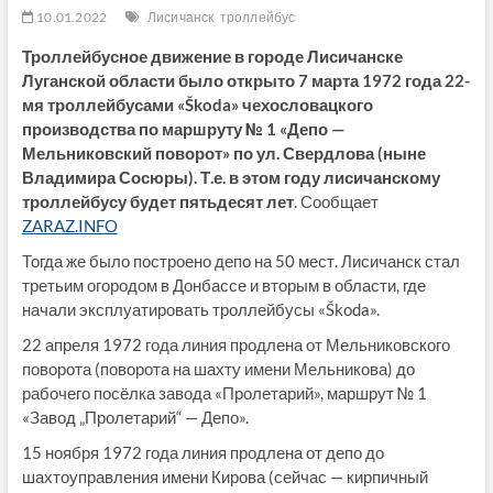
10.01.2022
Лисичанск
троллейбус
Троллейбусное движение в городе Лисичанске
Луганской области было открыто 7 марта 1972 года 22-
мя троллейбусами «Škoda» чехословацкого
производства по маршруту № 1 «Депо —
Мельниковский поворот» по ул. Свердлова (ныне
Владимира Сосюры). Т.е. в этом году лисичанскому
троллейбусу будет пятьдесят лет
. Сообщает
ZARAZ.INFO
Тогда же было построено депо на 50 мест. Лисичанск стал
третьим огородом в Донбассе и вторым в области, где
начали эксплуатировать троллейбусы «Škoda».
22 апреля 1972 года линия продлена от Мельниковского
поворота (поворота на шахту имени Мельникова) до
рабочего посёлка завода «Пролетарий», маршрут № 1
«Завод „Пролетарий“ — Депо».
15 ноября 1972 года линия продлена от депо до
шахтоуправления имени Кирова (сейчас — кирпичный