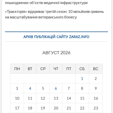
пошкоджених об’єктів медичної інфраструктури
«Траєкторія» відкриває третій сезон: 10 мільйонів гривень
на масштабування ветеранського бізнесу
АРХІВ ПУБЛІКАЦІЙ САЙТУ ZARAZ.INFO
АВГУСТ 2026
ПН
ВТ
СР
ЧТ
ПТ
СБ
ВС
1
2
3
4
5
6
7
8
9
10
11
12
13
14
15
16
17
18
19
20
21
22
23