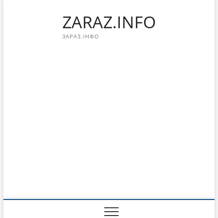
Перейти
ZARAZ.INFO
к
содержимому
ЗАРАЗ.ІНФО