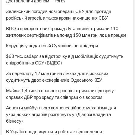
доставлений дроном — Forbs
Зеленський погодив нові операції СБУ для протидії
російській агресії, а також кроки на очищення СБУ
ВПО з прифронтових громад Луганщини отримали 110
житлових сертифікатів на понад 150 млн грн: як це працює
Корупція у податковій Сумщини: нові підозри
$68 тис. хабаря за відстрочку від мобілізації: судитимуть
співробітника СБУ (ВІДЕО)
За переплату 12 млн грн на ліжках для військових
судитимуть двох екскерівників Одеського КЕУ
Майже 1,4 тисяч правоохоронців отримали підозри у
справах ДБР про зраду та співпрацю з ворогом
Аспекти майбутнього компенсаційного механізму для
українських аграріїв розглянуть у «Діалозі влади та
бізнесу»
В Україні продовжується робота з відновлення