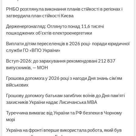
РНБО розглянула виконання планів стійкості в регіонах і
затвердила план стійкості Києва
Держенергонагляд: Оглянуто понад 11,6 тисячі
пошкоджених об’єктів електроенергетики
Виплати дітям переселенців в 2026 році- поради юридичної
служби ГО «ВПО України»
Вступ-2026: до зарахування рекомендовані 212 837
випускників, — МОН
Грошова допомога у 2026 році з нагоди Дня знань сім’ям
військових
Грошову допомогу батькам загиблих воїнів до Дня пам’яті
захисників України надає Лисичанська МВА
Туреччина вимагає від України та РФ безпеки в Чорному
морі
Україна на фронті вперше використала робота, який був