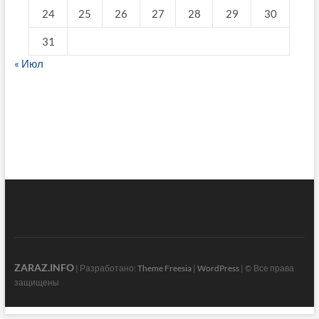
24
25
26
27
28
29
30
31
« Июл
fake breitling
ZARAZ.INFO
| Разработано:
Theme Freesia
|
WordPress
| © Все права
защищены