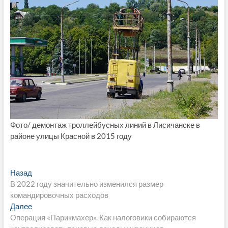
Фото/ демонтаж троллейбусных линий в Лисичанске в
районе улицы Красной в 2015 году
Навигация
Предыдущая
Назад
запись:
В 2022 году значительно изменился размер
по
командировочных расходов
записям
Следующая
Далее
запись:
Операция «Парикмахер». Как налоговики собираются