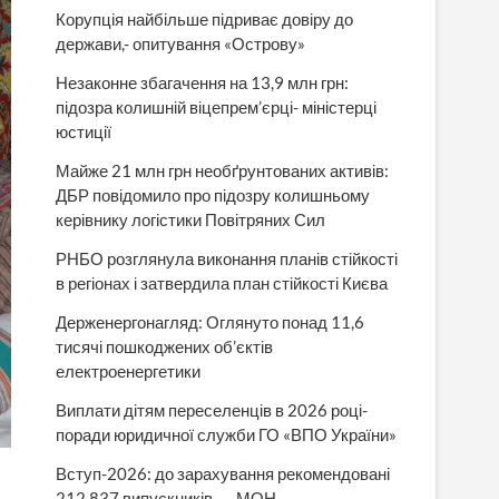
Корупція найбільше підриває довіру до
держави,- опитування «Острову»
Незаконне збагачення на 13,9 млн грн:
підозра колишній віцепрем’єрці- міністерці
юстиції
Майже 21 млн грн необґрунтованих активів:
ДБР повідомило про підозру колишньому
керівнику логістики Повітряних Сил
РНБО розглянула виконання планів стійкості
в регіонах і затвердила план стійкості Києва
Держенергонагляд: Оглянуто понад 11,6
тисячі пошкоджених об’єктів
електроенергетики
Виплати дітям переселенців в 2026 році-
поради юридичної служби ГО «ВПО України»
Вступ-2026: до зарахування рекомендовані
212 837 випускників, — МОН