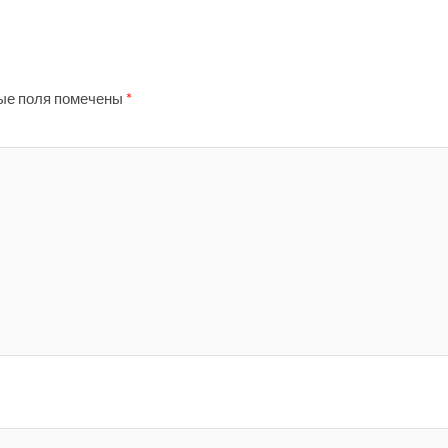
ые поля помечены
*