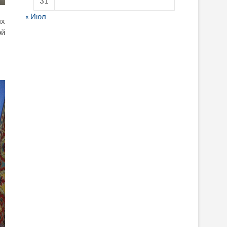
31
« Июл
ых
ой
fake breitling