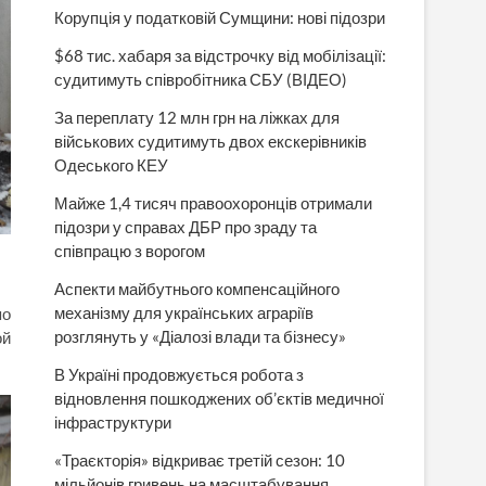
Корупція у податковій Сумщини: нові підозри
$68 тис. хабаря за відстрочку від мобілізації:
судитимуть співробітника СБУ (ВІДЕО)
За переплату 12 млн грн на ліжках для
військових судитимуть двох екскерівників
Одеського КЕУ
Майже 1,4 тисяч правоохоронців отримали
підозри у справах ДБР про зраду та
співпрацю з ворогом
Аспекти майбутнього компенсаційного
механізму для українських аграріїв
по
розглянуть у «Діалозі влади та бізнесу»
ой
В Україні продовжується робота з
відновлення пошкоджених об’єктів медичної
інфраструктури
«Траєкторія» відкриває третій сезон: 10
мільйонів гривень на масштабування