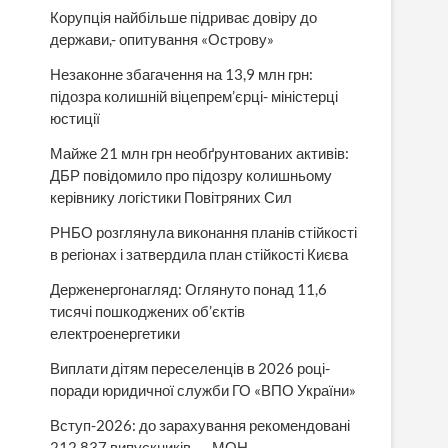
Корупція найбільше підриває довіру до
держави,- опитування «Острову»
Незаконне збагачення на 13,9 млн грн:
підозра колишній віцепрем’єрці- міністерці
юстиції
Майже 21 млн грн необґрунтованих активів:
ДБР повідомило про підозру колишньому
керівнику логістики Повітряних Сил
РНБО розглянула виконання планів стійкості
в регіонах і затвердила план стійкості Києва
Держенергонагляд: Оглянуто понад 11,6
тисячі пошкоджених об’єктів
електроенергетики
Виплати дітям переселенців в 2026 році-
поради юридичної служби ГО «ВПО України»
Вступ-2026: до зарахування рекомендовані
212 837 випускників, — МОН