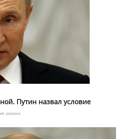
иной. Путин назвал условие
сия
украина