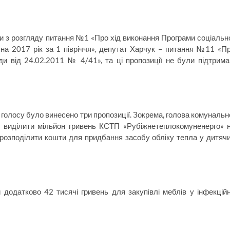
 з розгляду питання №1 «Про хід виконання Програми соціальн
е на 2017 рік за 1 півріччя», депутат Харчук – питання №11 «П
ди від 24.02.2011 № 4/41», та ці пропозиції не були підтрима
 голосу було винесено три пропозиції. Зокрема, голова комунальн
в виділити мільйон гривень КСТП «Рубіжнетеплокомуненерго» 
ерозподілити кошти для придбання засобу обліку тепла у дитяч
додатково 42 тисячі гривень для закупівлі меблів у інфекцій