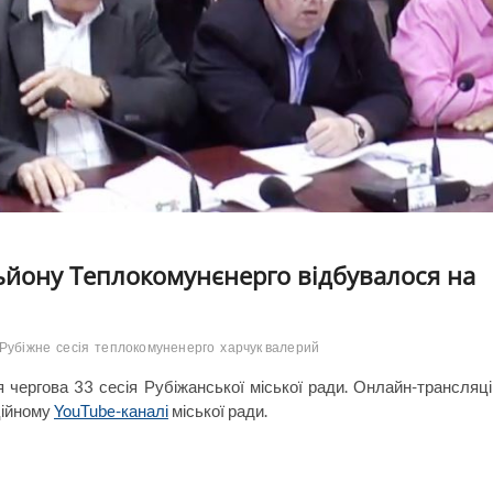
льйону Теплокомунєнерго відбувалося на
Рубіжне
сесія
теплокомуненерго
харчук валерий
я чергова 33 сесія Рубіжанської міської ради. Онлайн-трансляц
ційному
YouTube-каналі
міської ради.