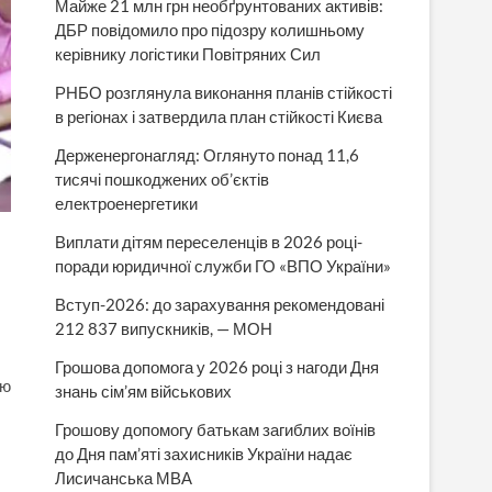
Майже 21 млн грн необґрунтованих активів:
ДБР повідомило про підозру колишньому
керівнику логістики Повітряних Сил
РНБО розглянула виконання планів стійкості
в регіонах і затвердила план стійкості Києва
Держенергонагляд: Оглянуто понад 11,6
тисячі пошкоджених об’єктів
електроенергетики
Виплати дітям переселенців в 2026 році-
поради юридичної служби ГО «ВПО України»
Вступ-2026: до зарахування рекомендовані
212 837 випускників, — МОН
Грошова допомога у 2026 році з нагоди Дня
ію
знань сім’ям військових
Грошову допомогу батькам загиблих воїнів
до Дня пам’яті захисників України надає
Лисичанська МВА