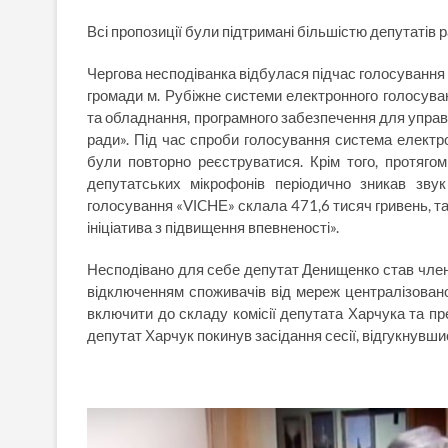
Всі пропозиції були підтримані більшістю депутатів р
Чергова несподіванка відбулася підчас голосування
громади м. Рубіжне системи електронного голосува
та обладнання, програмного забезпечення для управл
ради». Під час спроби голосування система електр
були повторно реєструватися. Крім того, протяго
депутатських мікрофонів періодично зникав звук
голосування «VІCHЕ» склала 471,6 тисяч гривень, та
ініціатива з підвищення впевненості».
Несподівано для себе депутат Денищенко став членом
відключенням споживачів від мереж централізовано
включити до складу комісії депутата Харчука та пре
депутат Харчук покинув засідання сесії, відгукнувш