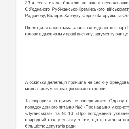
33-я сесія стала багатою на цікаві несподіванки
Об’єднаного Рубіжансько-Кремінського військомат
Радіонову, Валерію Харчуку, Сергію Загоруйко та О
Після цього слово намагалася взяти делегація партії 
голова відмовив їм у праві виступу, аргументуючи це 
А оскільки делегація прийшла на сесію у брендова
можна зрозуміти реакцію міського голови.
Та сюрпризи на цьому не завершилися. Одразу піс
порядку денного питання №6 «Про надання у корист
«Луганськгаз» та №13 «Про погодження укладен
природний газ» у зв’язку з тим, що ці питання по
більшістю депутатів ради.