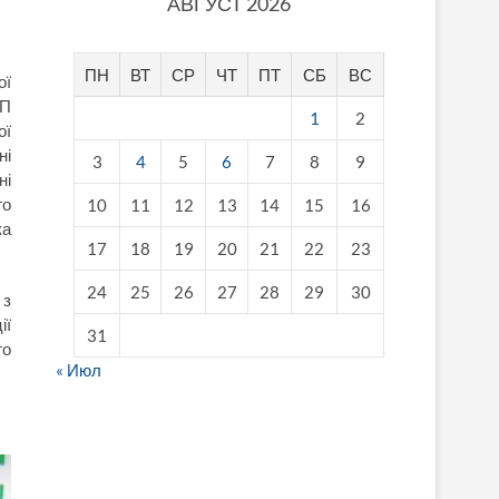
АВГУСТ 2026
ПН
ВТ
СР
ЧТ
ПТ
СБ
ВС
ої
АП
1
2
ої
ні
3
4
5
6
7
8
9
ні
го
10
11
12
13
14
15
16
ка
17
18
19
20
21
22
23
24
25
26
27
28
29
30
 з
ії
31
го
« Июл
fake breitling