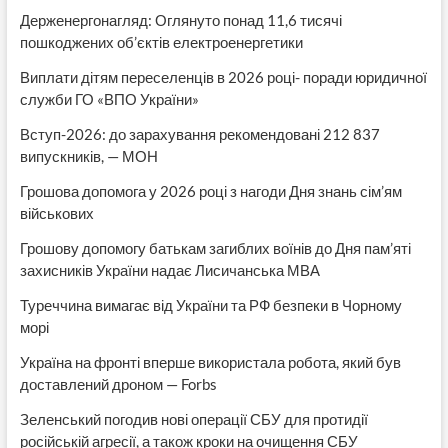
Держенергонагляд: Оглянуто понад 11,6 тисячі
пошкоджених об’єктів електроенергетики
Виплати дітям переселенців в 2026 році- поради юридичної
служби ГО «ВПО України»
Вступ-2026: до зарахування рекомендовані 212 837
випускників, — МОН
Грошова допомога у 2026 році з нагоди Дня знань сім’ям
військових
Грошову допомогу батькам загиблих воїнів до Дня пам’яті
захисників України надає Лисичанська МВА
Туреччина вимагає від України та РФ безпеки в Чорному
морі
Україна на фронті вперше використала робота, який був
доставлений дроном — Forbs
Зеленський погодив нові операції СБУ для протидії
російській агресії, а також кроки на очищення СБУ