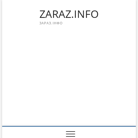
Перейти
ZARAZ.INFO
к
содержимому
ЗАРАЗ.ІНФО