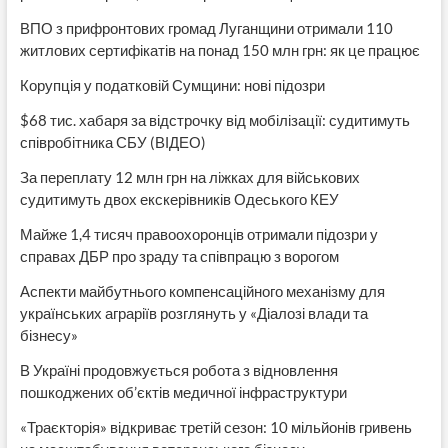
ВПО з прифронтових громад Луганщини отримали 110
житлових сертифікатів на понад 150 млн грн: як це працює
Корупція у податковій Сумщини: нові підозри
$68 тис. хабаря за відстрочку від мобілізації: судитимуть
співробітника СБУ (ВІДЕО)
За переплату 12 млн грн на ліжках для військових
судитимуть двох екскерівників Одеського КЕУ
Майже 1,4 тисяч правоохоронців отримали підозри у
справах ДБР про зраду та співпрацю з ворогом
Аспекти майбутнього компенсаційного механізму для
українських аграріїв розглянуть у «Діалозі влади та
бізнесу»
В Україні продовжується робота з відновлення
пошкоджених об’єктів медичної інфраструктури
«Траєкторія» відкриває третій сезон: 10 мільйонів гривень