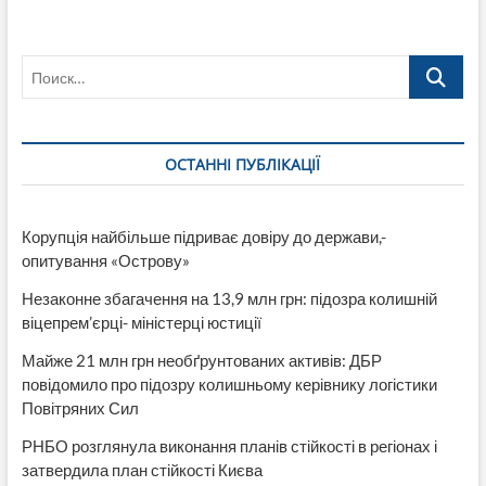
Поиск…
ОСТАННІ ПУБЛІКАЦІЇ
Корупція найбільше підриває довіру до держави,-
опитування «Острову»
Незаконне збагачення на 13,9 млн грн: підозра колишній
віцепрем’єрці- міністерці юстиції
Майже 21 млн грн необґрунтованих активів: ДБР
повідомило про підозру колишньому керівнику логістики
Повітряних Сил
РНБО розглянула виконання планів стійкості в регіонах і
затвердила план стійкості Києва