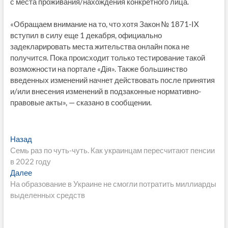
с места проживания/нахождения конкретного лица.
«Обращаем внимание на то, что хотя Закон № 1871-IX
вступил в силу еще 1 декабря, официально
задекларировать места жительства онлайн пока не
получится. Пока происходит только тестирование такой
возможности на портале «Дія». Также большинство
введенных изменений начнет действовать после принятия
и/или внесения изменений в подзаконные нормативно-
правовые акты», — сказано в сообщении.
Навигация
Предыдущая
Назад
запись:
Семь раз по чуть-чуть. Как украинцам пересчитают пенсии
по
в 2022 году
записям
Следующая
Далее
запись:
На образование в Украине не смогли потратить миллиарды
выделенных средств