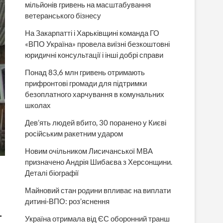
мільйонів гривень на масштабування
ветеранського бізнесу
На Закарпатті і Харьківщині команда ГО
«ВПО Україна» провела виїзні безкоштовні
юридичні консультації і інші добрі справи
Понад 83,6 млн гривень отримають
прифронтові громади для підтримки
безоплатного харчування в комунальних
школах
Дев’ять людей вбито, 30 поранено у Києві
російським ракетним ударом
Новим очільником Лисичанської МВА
призначено Андрія Шибаєва з Херсонщини.
Деталі біографії
Майновий стан родини впливає на виплати
дитині-ВПО: роз’яснення
т
Україна отримала від ЄС оборонний транш