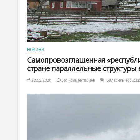
НОВИНИ
Самопровозглашенная «республик
стране параллельные структуры 
22.12.2020
Без комментариев
Балахнин
госуда