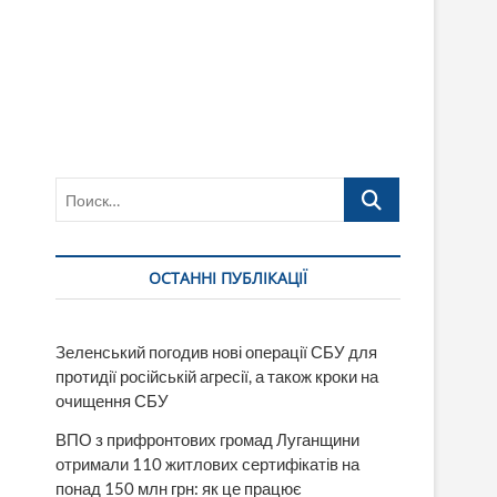
Поиск…
ОСТАННІ ПУБЛІКАЦІЇ
Зеленський погодив нові операції СБУ для
протидії російській агресії, а також кроки на
очищення СБУ
ВПО з прифронтових громад Луганщини
отримали 110 житлових сертифікатів на
понад 150 млн грн: як це працює