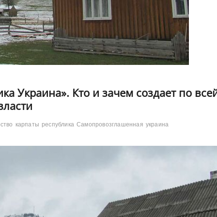
а Украина». Кто и зачем создает по все
власти
рство
карпаты
республика
Самопровозглашенная
украина