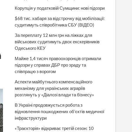
Корупція у податковій Сумщини: нові підозри
$68 тис. хабаря за відстрочку від мобілізації:
судитимуть співробітника СБУ (ВІДЕО)
За переплату 12 млн грн на ліжках для
військових судитимуть двох екскерівників
Одеського КЕУ
й
Майже 1,4 тисяч правоохоронців отримали
підозри у справах ДБР про зраду та
співпрацю з ворогом
Аспекти майбутнього компенсаційного
механізму для українських аграріїв
розглянуть у «Діалозі влади та бізнесу»
В Україні продовжується робота з
відновлення пошкоджених об’єктів медичної
інфраструктури
«Траєкторія» відкриває третій сезон: 10