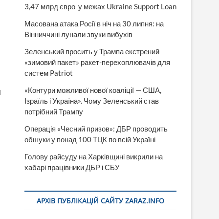
3,47 млрд євро у межах Ukraine Support Loan
Масована атака Росії в ніч на 30 липня: на
Вінниччині лунали звуки вибухів
Зеленський просить у Трампа екстрений
«зимовий пакет» ракет-перехоплювачів для
систем Patriot
«Контури можливої нової коаліції — США,
м
Ізраїль і Україна». Чому Зеленський став
потрібний Трампу
Операція «Чесний призов»: ДБР проводить
обшуки у понад 100 ТЦК по всій Україні
Голову райсуду на Харківщині викрили на
хабарі працівники ДБР і СБУ
АРХІВ ПУБЛІКАЦІЙ САЙТУ ZARAZ.INFO