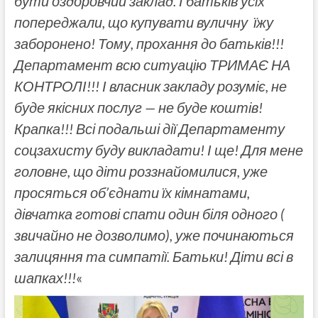
бути оздоровчий заклад. І батьків усіх
попереджали, що купувати вуличну їжу
заборонено! Тому, прохання до батьків!!!
Департамент всю ситуацію ТРИМАЄ НА
КОНТРОЛІ!!! І власник закладу розуміє, не
буде якісних послуг — не буде коштів!
Крапка!!! Всі подальші дії Департаменту
соцзахисту буду викладати! І ще! Для мене
головне, що діти роззнайомилися, уже
просяться об’єднати їх кімнатами,
дівчатка готові спати один біля одного (
звичайно не дозволимо), уже починаються
залицяння та симпатії. Батьки! Діти всі в
шапках!!!
«