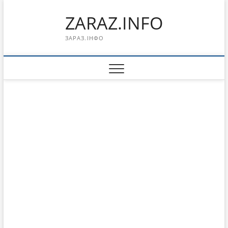
Перейти
ZARAZ.INFO
к
содержимому
ЗАРАЗ.ІНФО