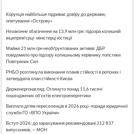
Корупція найбільше підриває довіру до держави,-
опитування «Острову»
Незаконне збагачення на 13,9 млн грн: підозра колишній
віцепрем’єрці- міністерці юстиції
Майже 21 млн грн необґрунтованих активів: ДБР
повідомило про підозру колишньому керівнику логістики
Повітряних Сил
РНБО розглянула виконання планів стійкості в регіонах і
затвердила план стійкості Києва
Держенергонагляд: Оглянуто понад 11,6 тисячі
пошкоджених об’єктів електроенергетики
Виплати дітям переселенців в 2026 році- поради юридичної
служби ГО «ВПО України»
Вступ-2026: до зарахування рекомендовані 212 837
випускників, — МОН