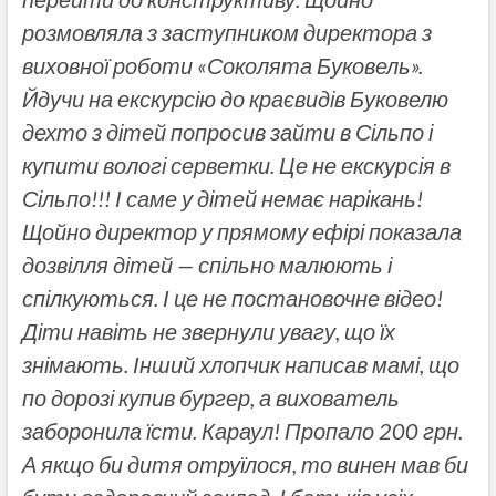
розмовляла з заступником директора з
виховної роботи «Соколята Буковель».
Йдучи на екскурсію до краєвидів Буковелю
дехто з дітей попросив зайти в Сільпо і
купити вологі серветки. Це не екскурсія в
Сільпо!!! І саме у дітей немає нарікань!
Щойно директор у прямому ефірі показала
дозвілля дітей — спільно малюють і
спілкуються. І це не постановочне відео!
Діти навіть не звернули увагу, що їх
знімають. Інший хлопчик написав мамі, що
по дорозі купив бургер, а вихователь
заборонила їсти. Караул! Пропало 200 грн.
А якщо би дитя отруїлося, то винен мав би