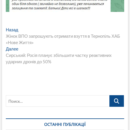
Навигация
Предыдущая
Назад
запись:
Жінок ВПО запрошують отримати взуття в Тернопіль ХАБ
по
«Нове Життя»
записям
Следующая
Далее
запись:
Сирський: Росія планує збільшити частку реактивних
ударних дронів до 50%
Поиск…
ОСТАННІ ПУБЛІКАЦІЇ