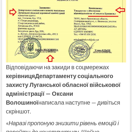
Відповідаючи на закиди в соцмережах
керівницяДепартаменту соціального
захисту Луганської обласної військової
адміністрації — Оксани
Волошиної
написала наступне — дивіться
скріншот.
«
Наразі пропоную знизити рівень емоцій і
перейти до конструктиву. Щойно