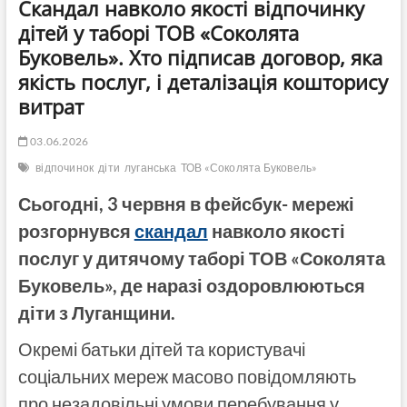
Скандал навколо якості відпочинку
дітей у таборі ТОВ «Соколята
Буковель». Хто підписав договор, яка
якість послуг, і деталізація кошторису
витрат
03.06.2026
відпочинок
діти
луганська
ТОВ «Соколята Буковель»
Сьогодні, 3 червня в фейсбук- мережі
розгорнувся
скандал
навколо якості
послуг у дитячому таборі ТОВ «Соколята
Буковель», де наразі оздоровлюються
діти з Луганщини.
Окремі батьки дітей та користувачі
соціальних мереж масово повідомляють
про незадовільні умови перебування у