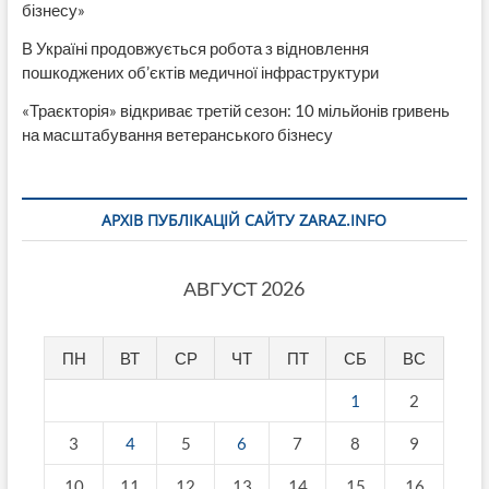
бізнесу»
В Україні продовжується робота з відновлення
пошкоджених об’єктів медичної інфраструктури
«Траєкторія» відкриває третій сезон: 10 мільйонів гривень
на масштабування ветеранського бізнесу
АРХІВ ПУБЛІКАЦІЙ САЙТУ ZARAZ.INFO
АВГУСТ 2026
ПН
ВТ
СР
ЧТ
ПТ
СБ
ВС
1
2
3
4
5
6
7
8
9
10
11
12
13
14
15
16