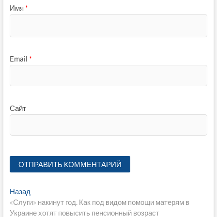
Имя
*
Email
*
Сайт
Навигация
Предыдущая
Назад
запись:
«Слуги» накинут год. Как под видом помощи матерям в
по
Украине хотят повысить пенсионный возраст