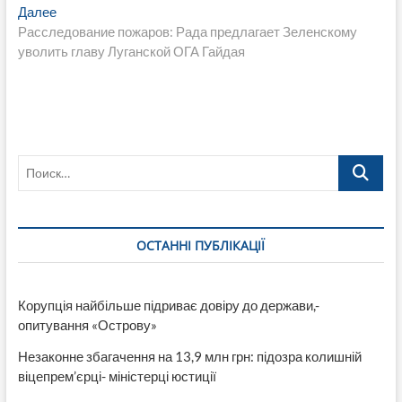
записям
Следующая
Далее
запись:
Расследование пожаров: Рада предлагает Зеленскому
уволить главу Луганской ОГА Гайдая
Поиск…
ОСТАННІ ПУБЛІКАЦІЇ
Корупція найбільше підриває довіру до держави,-
опитування «Острову»
Незаконне збагачення на 13,9 млн грн: підозра колишній
віцепрем’єрці- міністерці юстиції