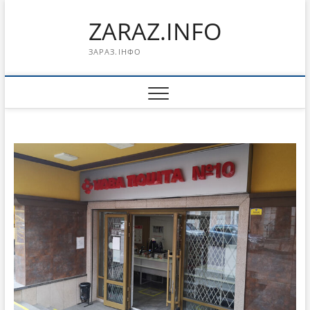
Перейти
ZARAZ.INFO
к
содержимому
ЗАРАЗ.ІНФО