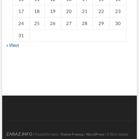
17
18
19
20
21
22
23
24
25
26
27
28
29
30
31
« Июл
fake breitling
ZARAZ.INFO
| Разработано:
Theme Freesia
|
WordPress
| © Все права