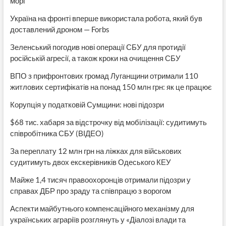
морі
Україна на фронті вперше використала робота, який був
доставлений дроном — Forbs
Зеленський погодив нові операції СБУ для протидії
російській агресії, а також кроки на очищення СБУ
ВПО з прифронтових громад Луганщини отримали 110
житлових сертифікатів на понад 150 млн грн: як це працює
Корупція у податковій Сумщини: нові підозри
$68 тис. хабаря за відстрочку від мобілізації: судитимуть
співробітника СБУ (ВІДЕО)
За переплату 12 млн грн на ліжках для військових
судитимуть двох екскерівників Одеського КЕУ
Майже 1,4 тисяч правоохоронців отримали підозри у
справах ДБР про зраду та співпрацю з ворогом
Аспекти майбутнього компенсаційного механізму для
українських аграріїв розглянуть у «Діалозі влади та