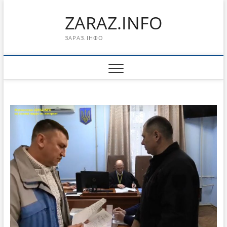
Перейти
ZARAZ.INFO
к
содержимому
ЗАРАЗ.ІНФО