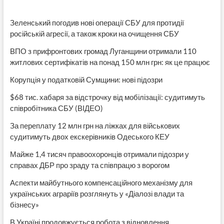
Зеленський погодив нові операції СБУ для протидії
російській агресії, а також кроки на очищення СБУ
ВПО з прифронтових громад Луганщини отримали 110
житлових сертифікатів на понад 150 млн грн: як це працює
Корупція у податковій Сумщини: нові підозри
$68 тис. хабаря за відстрочку від мобілізації: судитимуть
співробітника СБУ (ВІДЕО)
За переплату 12 млн грн на ліжках для військових
судитимуть двох екскерівників Одеського КЕУ
Майже 1,4 тисяч правоохоронців отримали підозри у
справах ДБР про зраду та співпрацю з ворогом
Аспекти майбутнього компенсаційного механізму для
українських аграріїв розглянуть у «Діалозі влади та
бізнесу»
В Україні продовжується робота з відновлення