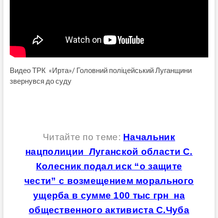
Видео ТРК «Ирта»/ Головний поліцейський Луганщини
звернувся до суду
Читайте по теме:
Начальник
нацполиции Луганской области С.
Колесник подал иск “о защите
чести” с возмещением морального
ущерба в сумме 100 тыс грн на
общественного активиста С.Чуба