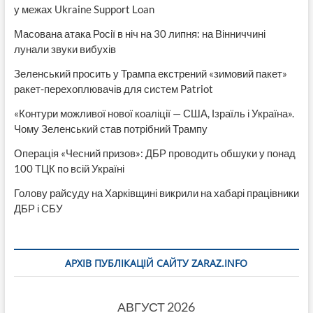
у межах Ukraine Support Loan
Масована атака Росії в ніч на 30 липня: на Вінниччині
лунали звуки вибухів
Зеленський просить у Трампа екстрений «зимовий пакет»
ракет-перехоплювачів для систем Patriot
«Контури можливої нової коаліції — США, Ізраїль і Україна».
Чому Зеленський став потрібний Трампу
Операція «Чесний призов»: ДБР проводить обшуки у понад
100 ТЦК по всій Україні
Голову райсуду на Харківщині викрили на хабарі працівники
ДБР і СБУ
АРХІВ ПУБЛІКАЦІЙ САЙТУ ZARAZ.INFO
АВГУСТ 2026