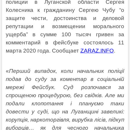
полиции в Луганской области Сергея
Колесника к гражданину Сергею Чубу “о
защите чести, достоинства и деловой
репутации и возмещении морального
ущерба” в сумме 100 тысяч гривен за
комментарий в фейсбуке состоялось 11
марта 2020 года. Сообщает
ZARAZ.INFO
.
«
Перший випадок, коли начальник полiцiï
подав до суду за коментар в соцiальнiй
мережi Фейсбук. Суд розпочався за
спрощеною процедурою, без свiдкiв. Але ми
подали клопотання i плануємо таки
довести у судi, що на Луганщинi завеликi:
корупцiя, наркоторгiвля, вирубка лiсiв, пiдкуп
виборцiв… як для чесного начальника