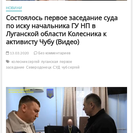
НОВИНИ
Состоялось первое заседание суда
по иску начальника ГУ НП в
Луганской области Колесника к
активисту Чубу (Видео)
13.03.2020
Без комментариев
колесник сергей
луганская
первое
заседание
Северодонецк
СУД
чуб сергей