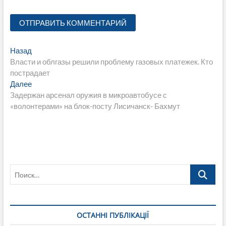
Навигация
Предыдущая
Назад
запись:
Власти и облгазы решили проблему газовых платежек. Кто
по
пострадает
записям
Следующая
Далее
запись:
Задержан арсенал оружия в микроавтобусе с
«волонтерами» на блок-посту Лисичанск- Бахмут
Поиск…
ОСТАННІ ПУБЛІКАЦІЇ