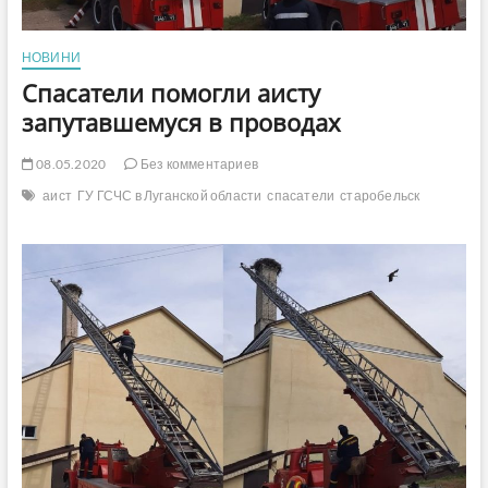
НОВИНИ
Спасатели помогли аисту
запутавшемуся в проводах
08.05.2020
Без комментариев
аист
ГУ ГСЧС в Луганской области
спасатели
старобельск