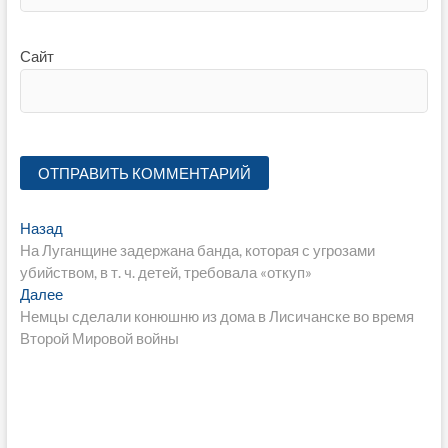
Сайт
Навигация
Предыдущая
Назад
запись:
На Луганщине задержана банда, которая с угрозами
по
убийством, в т. ч. детей, требовала «откуп»
записям
Следующая
Далее
запись:
Немцы сделали конюшню из дома в Лисичанске во время
Второй Мировой войны