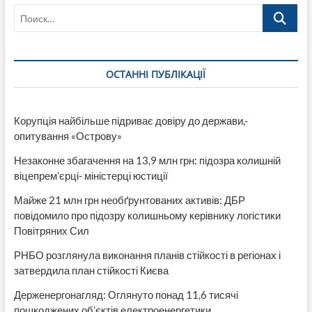
Поиск…
ОСТАННІ ПУБЛІКАЦІЇ
Корупція найбільше підриває довіру до держави,-
опитування «Острову»
Незаконне збагачення на 13,9 млн грн: підозра колишній
віцепрем’єрці- міністерці юстиції
Майже 21 млн грн необґрунтованих активів: ДБР
повідомило про підозру колишньому керівнику логістики
Повітряних Сил
РНБО розглянула виконання планів стійкості в регіонах і
затвердила план стійкості Києва
Держенергонагляд: Оглянуто понад 11,6 тисячі
пошкоджених об’єктів електроенергетики