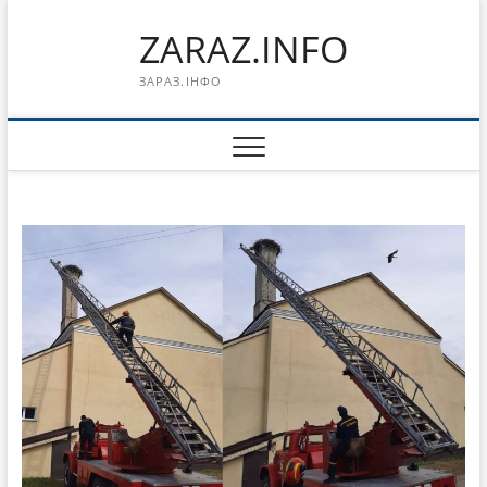
Перейти
ZARAZ.INFO
к
содержимому
ЗАРАЗ.ІНФО