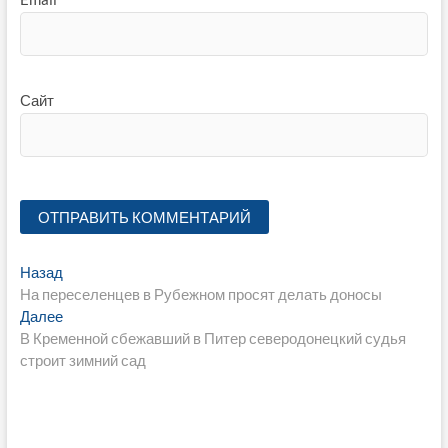
Сайт
Навигация
Предыдущая
Назад
запись:
На переселенцев в Рубежном просят делать доносы
по
Следующая
Далее
записям
запись:
В Кременной сбежавший в Питер северодонецкий судья
строит зимний сад