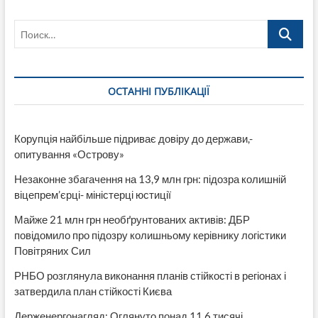
Поиск…
ОСТАННІ ПУБЛІКАЦІЇ
Корупція найбільше підриває довіру до держави,-
опитування «Острову»
Незаконне збагачення на 13,9 млн грн: підозра колишній
віцепрем’єрці- міністерці юстиції
Майже 21 млн грн необґрунтованих активів: ДБР
повідомило про підозру колишньому керівнику логістики
Повітряних Сил
РНБО розглянула виконання планів стійкості в регіонах і
затвердила план стійкості Києва
Держенергонагляд: Оглянуто понад 11,6 тисячі