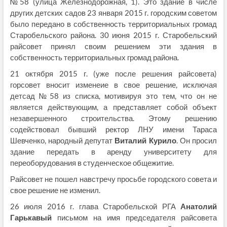
№58 (улица Железнодорожная, 1). Это здание в числе
других детских садов 23 января 2015 г. городским советом
было передано в собственность территориальных громад
Старобельского района. 30 июня 2015 г. Старобельский
райсовет принял своим решением эти здания в
собственность территориальных громад района.
21 октября 2015 г. (уже после решения райсовета)
горсовет вносит изменеие в свое решение, исключая
детсад №58 из списка, мотивируя это тем, что он не
является действующим, а представляет собой объект
незавершенного строительства. Этому решению
содействовал бывший ректор ЛНУ имени Тараса
Шевченко, народный депутат
Виталий Курило
. Он просил
здание передать в аренду университету для
переоборудования в студенческое общежитие.
Райсовет не пошел навстречу просьбе городского совета и
свое решение не изменил.
26 июля 2016 г. глава Старобельской РГА
Анатолий
Гарькавый
письмом на имя председателя райсовета