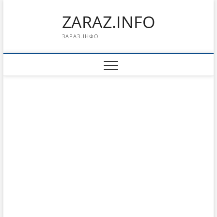
Перейти
ZARAZ.INFO
к
содержимому
ЗАРАЗ.ІНФО