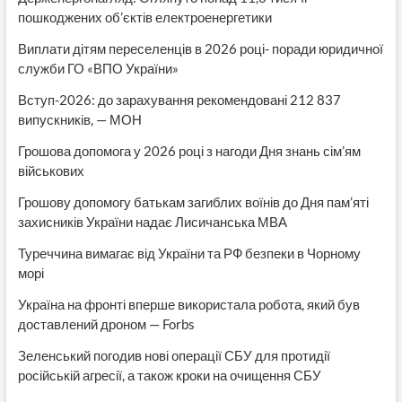
пошкоджених об’єктів електроенергетики
Виплати дітям переселенців в 2026 році- поради юридичної
служби ГО «ВПО України»
Вступ-2026: до зарахування рекомендовані 212 837
випускників, — МОН
Грошова допомога у 2026 році з нагоди Дня знань сім’ям
військових
Грошову допомогу батькам загиблих воїнів до Дня пам’яті
захисників України надає Лисичанська МВА
Туреччина вимагає від України та РФ безпеки в Чорному
морі
Україна на фронті вперше використала робота, який був
доставлений дроном — Forbs
Зеленський погодив нові операції СБУ для протидії
російській агресії, а також кроки на очищення СБУ