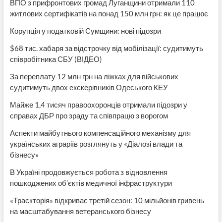
ВПО з прифронтових громад Луганщини отримали 110
житлових сертифікатів на понад 150 млн грн: як це працює
Корупція у податковій Сумщини: нові підозри
$68 тис. хабаря за відстрочку від мобілізації: судитимуть
співробітника СБУ (ВІДЕО)
За переплату 12 млн грн на ліжках для військових
судитимуть двох екскерівників Одеського КЕУ
Майже 1,4 тисяч правоохоронців отримали підозри у
справах ДБР про зраду та співпрацю з ворогом
Аспекти майбутнього компенсаційного механізму для
українських аграріїв розглянуть у «Діалозі влади та
бізнесу»
В Україні продовжується робота з відновлення
пошкоджених об’єктів медичної інфраструктури
«Траєкторія» відкриває третій сезон: 10 мільйонів гривень
на масштабування ветеранського бізнесу