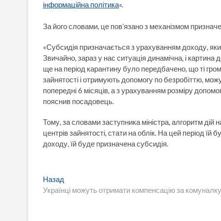
інформаційна політика
«.
За його словами, це пов’язано з механізмом признач
«Субсидія призначається з урахуванням доходу, яки
Звичайно, зараз у нас ситуація динамічна, і картина
ще на період карантину було передбачено, що ті гром
зайнятості і отримують допомогу по безробіттю, мож
попередні 6 місяців, а з урахуванням розміру допомо
пояснив посадовець.
Тому, за словами заступника міністра, алгоритм дій
центрів зайнятості, стати на облік. На цей період їй
доходу, їй буде призначена субсидія.
Навигация
Предыдущая
Назад
запись:
Українці можуть отримати компенсацію за комуналку:
по
записям