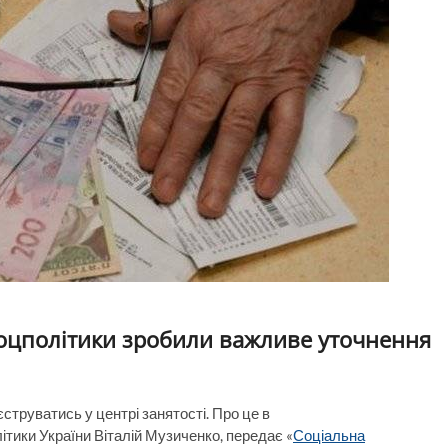
нсоцполітики зробили важливе уточнення
струватись у центрі занятості. Про це в
літики України Віталій Музиченко, передає «
Соціальна