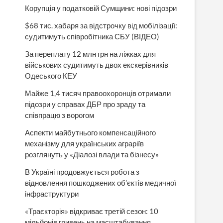
Корупція у податковій Сумщини: нові підозри
$68 тис. хабаря за відстрочку від мобілізації:
судитимуть співробітника СБУ (ВІДЕО)
За переплату 12 млн грн на ліжках для
військових судитимуть двох екскерівників
Одеського КЕУ
Майже 1,4 тисяч правоохоронців отримали
підозри у справах ДБР про зраду та
співпрацю з ворогом
Аспекти майбутнього компенсаційного
механізму для українських аграріїв
розглянуть у «Діалозі влади та бізнесу»
В Україні продовжується робота з
відновлення пошкоджених об’єктів медичної
інфраструктури
«Траєкторія» відкриває третій сезон: 10
мільйонів гривень на масштабування