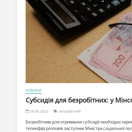
НОВИНИ
Субсидія для безробітних: у Мі
28.08.2022
безробітний
Безробітним для отримання субсидії необхідно зареє
телеефірі розповів заступник Міністра соціальної по