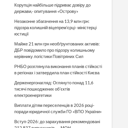
Корупція найбільше підриває довіру до
держави,- опитування «Острову»
Незаконне збагачення на 13,9 млн грн:
підозра колишній віцепрем’єрці- міністерці
юстиції
Майже 21 млн грн необґрунтованих активів:
ДБР повідомило про підозру колишньому
керівнику логістики Повітряних Сил
РНБО розглянула виконання планів стійкості
в регіонах і затвердила план стійкості Києва
Держенергонагляд: Оглянуто понад 11,6
тисячі пошкоджених об’єктів
електроенергетики
Виплати дітям переселенців в 2026 році-
поради юридичної служби ГО «ВПО України»
Вступ-2026: до зарахування рекомендовані
212 837 випускників, — МОН