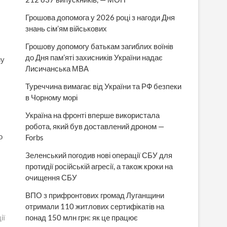
Грошова допомога у 2026 році з нагоди Дня
знань сім’ям військових
Грошову допомогу батькам загиблих воїнів
до Дня пам’яті захисників України надає
му
Лисичанська МВА
Туреччина вимагає від України та РФ безпеки
в Чорному морі
Україна на фронті вперше використала
робота, який був доставлений дроном —
о
Forbs
Зеленський погодив нові операції СБУ для
протидії російській агресії, а також кроки на
очищення СБУ
ВПО з прифронтових громад Луганщини
отримали 110 житлових сертифікатів на
ії
понад 150 млн грн: як це працює