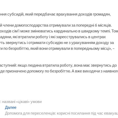
ення субсидій, який передбачає врахування доходів громадян,
й члени домогосподарства отримували за попередні 6 місяців.
 доходів сім’ї може змінюватись кардинально в швидкому темпі. То
адяни, які втратили роботу і які зареєструвались в центрах
уть звернутись і отримати субсидію не з урахуванням доходу за
ги по безробіттю, який вони отримували в попередньому місці», –
 наступний: якщо людина втратила роботу, вона має звернутись до
 буде призначено допомогу по безробіттю. А вже виходячи з наявног
 названі «цікаві» умови
Следующая
Далее
запись:
Допомога для переселенців: корисні посилання під час евакуац