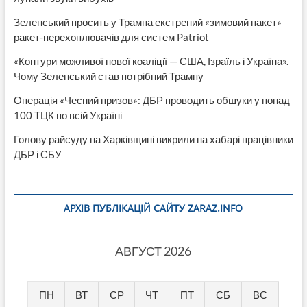
Зеленський просить у Трампа екстрений «зимовий пакет»
ракет-перехоплювачів для систем Patriot
«Контури можливої нової коаліції — США, Ізраїль і Україна».
Чому Зеленський став потрібний Трампу
Операція «Чесний призов»: ДБР проводить обшуки у понад
100 ТЦК по всій Україні
Голову райсуду на Харківщині викрили на хабарі працівники
ДБР і СБУ
АРХІВ ПУБЛІКАЦІЙ САЙТУ ZARAZ.INFO
АВГУСТ 2026
ПН
ВТ
СР
ЧТ
ПТ
СБ
ВС