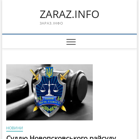
Перейти
ZARAZ.INFO
к
содержимому
ЗАРАЗ.ІНФО
НОВИНИ
Суддю Новопсковського райсуду