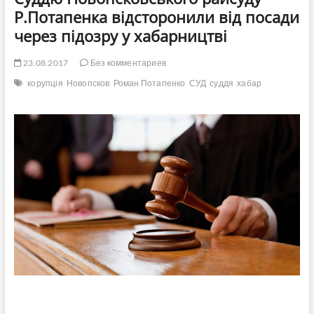
Р.Потапенка відсторонили від посади
через підозру у хабарництві
23.08.2017
Без комментариев
корупція
Новопсков
Роман Потапенко
СУД
суддя
хабар