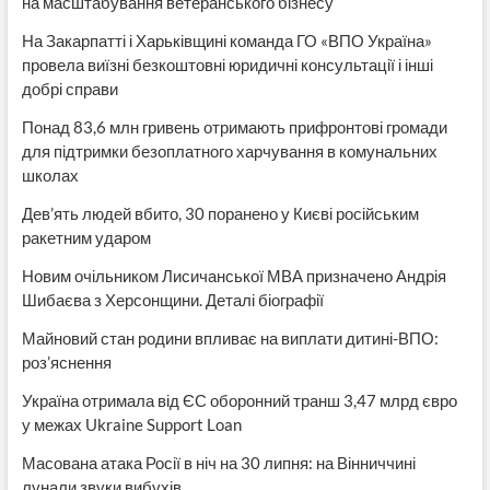
на масштабування ветеранського бізнесу
На Закарпатті і Харьківщині команда ГО «ВПО Україна»
провела виїзні безкоштовні юридичні консультації і інші
добрі справи
Понад 83,6 млн гривень отримають прифронтові громади
для підтримки безоплатного харчування в комунальних
школах
Дев’ять людей вбито, 30 поранено у Києві російським
ракетним ударом
Новим очільником Лисичанської МВА призначено Андрія
Шибаєва з Херсонщини. Деталі біографії
Майновий стан родини впливає на виплати дитині-ВПО:
роз’яснення
Україна отримала від ЄС оборонний транш 3,47 млрд євро
у межах Ukraine Support Loan
Масована атака Росії в ніч на 30 липня: на Вінниччині
лунали звуки вибухів