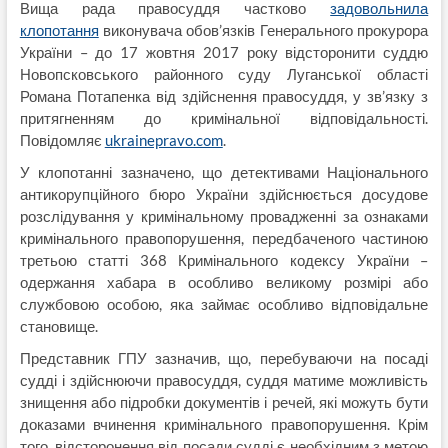
Вища рада правосуддя частково
задовольнила
клопотання
виконувача обов’язків Генерального прокурора
України – до 17 жовтня 2017 року відсторонити суддю
Новопсковського районного суду Луганської області
Романа Потапенка від здійснення правосуддя, у зв’язку з
притягненням до кримінальної відповідальності.
Повідомляє
ukrainepravo.com
.
У клопотанні зазначено, що детективами Національного
антикорупційного бюро України здійснюється досудове
розслідування у кримінальному провадженні за ознаками
кримінального правопорушення, передбаченого частиною
третьою статті 368 Кримінального кодексу України –
одержання хабара в особливо великому розмірі або
службовою особою, яка займає особливо відповідальне
становище.
Представник ГПУ зазначив, що, перебуваючи на посаді
судді і здійснюючи правосуддя, суддя матиме можливість
знищення або підробки документів і речей, які можуть бути
доказами вчинення кримінального правопорушення. Крім
того, відсторонення від посади судді є необхідним з метою