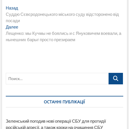
Навигация
Предыдущая
Назад
запись:
Суддю Сєвєродонецького міського суду відсторонено від
по
посади
записям
Следующая
Далее
запись:
Лещенко: мы Кучмы не боялись и с Януковичем воевали, а
нынешних барыг просто презираем
Поиск…
ОСТАННІ ПУБЛІКАЦІЇ
Зеленський погодив нові операції СБУ для протидії
російській агресії, а також кроки на очищення СБУ