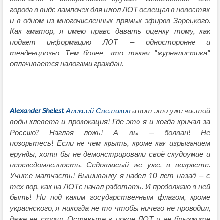
города в виде лампочек для школ ЛОТ освещал в новостях
и в одном из многочисленных прямых эфиров Зарецкого.
Как аматор, я имею право давать оценку тому, как
подает информацию ЛОТ — односторонне и
тенденциозно. Тем более, что такая "журналистика"
оплачивается налогами граждан.
Alexander Shelest
Алексей Светиков
а вот это уже чистой
воды клевета и провокация! Где это я и когда кричал за
Россию? Наглая ложь!
А вы — болван! Не
позорьтесь!
Если не чем крыть, кроме как
изрыганием
ерунды
, хотя бы не демонстрировали
своё скудоумие
и
неосведомленность. Седовласый же уже, в возрасте.
Учите матчасть!
Вышиванку я надел 10 лет назад — с
тех пор, как на ЛОТе начал работать. И продолжаю в ней
быть! Ни под каким государственным флагом, кроме
украинского, я никогда не то чтобы ничего не проводил,
даже не стоял. Оставьте в покое ЛОТ и не брызжите