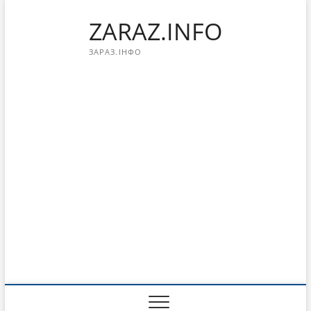
Перейти
ZARAZ.INFO
к
содержимому
ЗАРАЗ.ІНФО