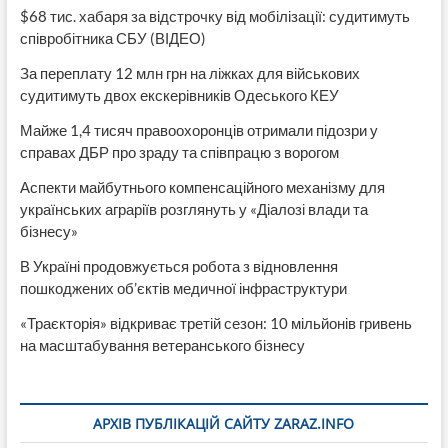
$68 тис. хабаря за відстрочку від мобілізації: судитимуть
співробітника СБУ (ВІДЕО)
За переплату 12 млн грн на ліжках для військових
судитимуть двох екскерівників Одеського КЕУ
Майже 1,4 тисяч правоохоронців отримали підозри у
справах ДБР про зраду та співпрацю з ворогом
Аспекти майбутнього компенсаційного механізму для
українських аграріїв розглянуть у «Діалозі влади та
бізнесу»
В Україні продовжується робота з відновлення
пошкоджених об’єктів медичної інфраструктури
«Траєкторія» відкриває третій сезон: 10 мільйонів гривень
на масштабування ветеранського бізнесу
АРХІВ ПУБЛІКАЦІЙ САЙТУ ZARAZ.INFO