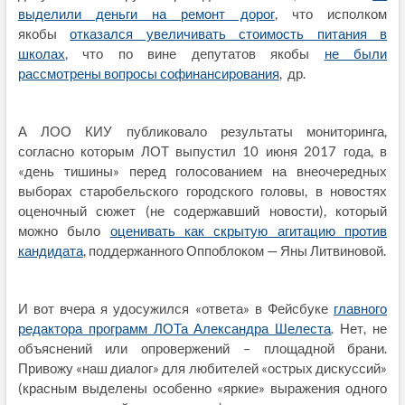
выделили деньги на ремонт дорог
, что исполком
якобы
отказался увеличивать стоимость питания в
школах
, что по вине депутатов якобы
не были
рассмотрены вопросы софинансирования
, др.
А ЛОО КИУ публиковало результаты мониторинга,
согласно которым ЛОТ выпустил 10 июня 2017 года, в
«день тишины» перед голосованием на внеочередных
выборах старобельского городского головы, в новостях
оценочный сюжет (не содержавший новости), который
можно было
оценивать как скрытую агитацию против
кандидата
, поддержанного Оппоблоком — Яны Литвиновой.
И вот вчера я удосужился «ответа» в Фейсбуке
главного
редактора программ ЛОТа Александра Шелеста
. Нет, не
объяснений или опровержений – площадной брани.
Привожу «наш диалог» для любителей «острых дискуссий»
(красным выделены особенно «яркие» выражения одного