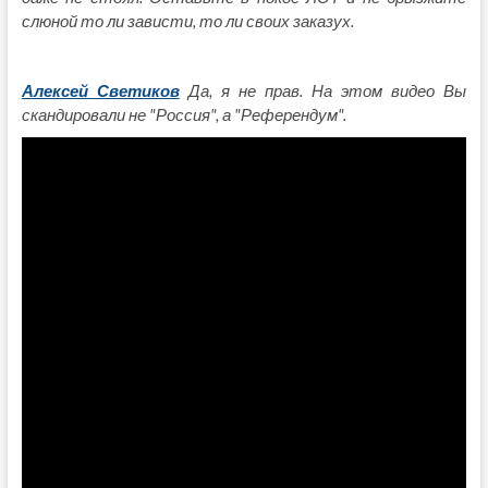
слюной то ли зависти, то ли своих заказух.
Алексей Светиков
Да, я не прав. На этом видео Вы
скандировали не "Россия", а "Референдум".