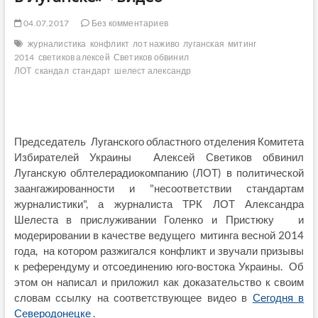
04.07.2017
Без комментариев
журналистика
конфликт
лот наживо
луганская
митинг
2014
светиков алексей
Светиков обвинил
ЛОТ
скандал
стандарт
шелест александр
Председатель Луганского областного отделения Комитета
Избирателей Украины Алексей Светиков обвинил
Луганскую облтелерадиокомпанию (ЛОТ) в политической
заангажированности и "несоответствии стандартам
журналистики", а журналиста ТРК ЛОТ Александра
Шелеста в прислуживании Голенко и Пристюку и
модерировании в качестве ведущего митинга весной 2014
года, на котором разжигался конфликт и звучали призывы
к референдуму и отсоединению юго-востока Украины. Об
этом он написал и приложил как доказательство к своим
словам ссылку на соответствующее видео в
Сегодня в
Северодонецке
.