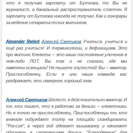
что я получаю зарплату от Буткова, то Вы не
журналист, а банальный распространитель сплетен. Я
зарплату от Буткова никогда не получал. Как и гонорары
за ведение сепаратистских митингов.
Alexander Shelest
Алексей Светиков
Учиться, учиться и
ещё раз учиться! И терминологии, и дефинициям. Это
про митинг. Клевета — это ваши постоянные уличения в
чем-либо ЛОТ. Вы так и не сказали, где мы
лампочки освещали? Не пишите глупостей! Вы — аматор.
Приспособленец. Если я или наша команда вас
раздражает, это, наверное, хороший знак.
Алексей Светиков
Шелест, я действительно аматор. И
те, кто пишет, что я работаю за деньги — клеветники.
Но я точно не приспособленец. Приспособленцы те, кто
вначале побуждает толпу на площади скандировать
"Россия", а через год одевает вышиванку и начинает
обличать в сепаратизме других. "Благодеяние" для