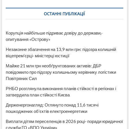
ОСТАННІ ПУБЛІКАЦІЇ
Корупція найбільше підриває довіру до держави,-
опитування «Острову»
Незаконне збагачення на 13,9 млн грн: підозра колишній
віцепрем’єрці- міністерці юстиції
Майже 21 млн грн необґрунтованих активів: ДБР
повідомило про підозру колишньому керівнику логістики
Повітряних Сил
РНБО розглянула виконання планів стійкості в регіонах і
затвердила план стійкості Києва
Держенергонагляд: Оглянуто понад 11,6 тисячі
пошкоджених об’єктів електроенергетики
Виплати дітям переселенців в 2026 році- поради юридичної
служби ГО «ВПО України»