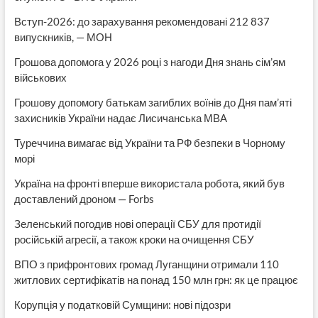
Вступ-2026: до зарахування рекомендовані 212 837
випускників, — МОН
Грошова допомога у 2026 році з нагоди Дня знань сім’ям
військових
Грошову допомогу батькам загиблих воїнів до Дня пам’яті
захисників України надає Лисичанська МВА
Туреччина вимагає від України та РФ безпеки в Чорному
морі
Україна на фронті вперше використала робота, який був
доставлений дроном — Forbs
Зеленський погодив нові операції СБУ для протидії
російській агресії, а також кроки на очищення СБУ
ВПО з прифронтових громад Луганщини отримали 110
житлових сертифікатів на понад 150 млн грн: як це працює
Корупція у податковій Сумщини: нові підозри