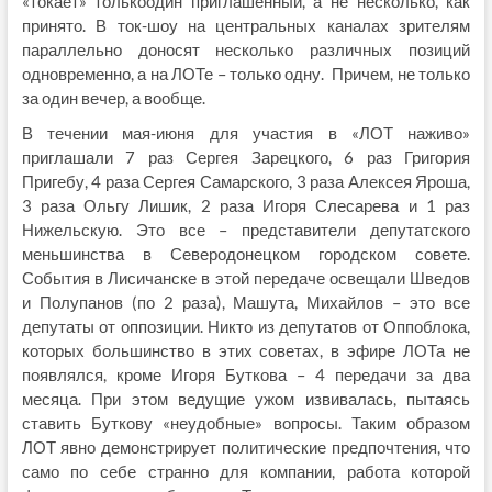
«токает» толькоодин приглашенный, а не несколько, как
принято. В ток-шоу на центральных каналах зрителям
параллельно доносят несколько различных позиций
одновременно, а на ЛОТе – только одну. Причем, не только
за один вечер, а вообще.
В течении мая-июня для участия в «ЛОТ наживо»
приглашали 7 раз Сергея Зарецкого, 6 раз Григория
Пригебу, 4 раза Сергея Самарского, 3 раза Алексея Яроша,
3 раза Ольгу Лишик, 2 раза Игоря Слесарева и 1 раз
Нижельскую. Это все – представители депутатского
меньшинства в Северодонецком городском совете.
События в Лисичанске в этой передаче освещали Шведов
и Полупанов (по 2 раза), Машута, Михайлов – это все
депутаты от оппозиции. Никто из депутатов от Оппоблока,
которых большинство в этих советах, в эфире ЛОТа не
появлялся, кроме Игоря Буткова – 4 передачи за два
месяца. При этом ведущие ужом извивалась, пытаясь
ставить Буткову «неудобные» вопросы. Таким образом
ЛОТ явно демонстрирует политические предпочтения, что
само по себе странно для компании, работа которой