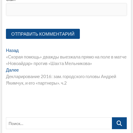
Навигация
Предыдущая
Назад
запись:
«Скорая помощь» дважды выезжала прямо на поле в матче
по
«Новоайдар» против «Шахта Мельникова»
записям
Следующая
Далее
запись:
Декларирование 2016: зам. городского головы Андрей
Якимчук, и его «партнеры». ч.2
Поиск…