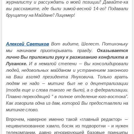
журналисту и рассуждать о моей позиции? Давайте-ка
вы расскажите, где были зимой-весной 14-го? Подавали
брущатку на Майдане? Лицемер!
Алексей Светиков
Вот видите, Шелест. Потихоньку
мы начинаем приоткрывать правду.
Оказывается
лично Вы приложили руку к разжиганию конфликта в
Луганске.
И в немалой степени — Вы консолидировали
людей, недовольных майданом и устранением законного
на Ваш взгляд президента Януковича. Только врать
людям не надо — митинг был не о децентрализации
(тогда еще и слова такого не было), а о федерализации.
Плавно переходящей "
в полное отделение юго-востока".
Как говорила одна из дам, которой Вы предоставляли на
митинге слово.
Впрочем, наверное именно такой «главный редактор» —
нецивилизованное хамло, босяк из подворотни – и нужен
телекомпании, давно игнорирующей базовые принципы