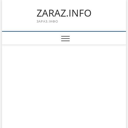
Перейти
ZARAZ.INFO
к
содержимому
ЗАРАЗ.ІНФО