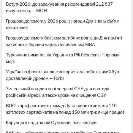
Вступ-2026: до зарахування рекомендовані 212 837
випускників, — МОН
Грошова допомога у 2026 році з нагоди Дня знань сім’ям
військових
Грошову допомогу батькам загиблих воїнів до Дня пам’яті
захисників України надає Лисичанська МВА
Туреччина вимагає від України та РФ безпеки в Чорному
морі
Україна на фронті вперше використала робота, який був
доставлений дроном — Forbs
Зеленський погодив нові операції СБУ для протидії
російській агресії, а також кроки на очищення СБУ
ВПО з прифронтових громад Луганщини отримали 110
житлових сертифікатів на понад 150 млн грн: як це працює
Корупція у податковій Сумщини: нові підозри
$68 тис. хабаря за відстрочку від мобілізації: судитимуть