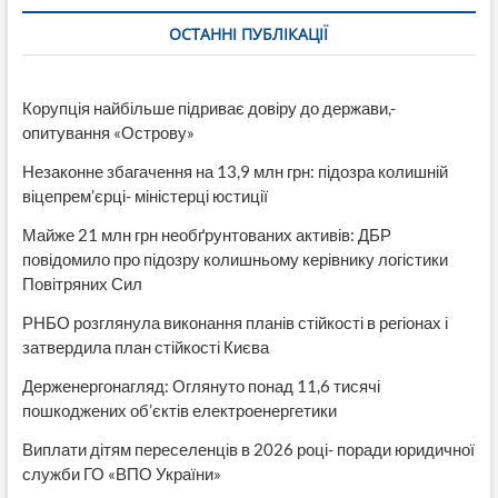
Зараз.Инфо
ОСТАННІ ПУБЛІКАЦІЇ
Корупція найбільше підриває довіру до держави,-
опитування «Острову»
Незаконне збагачення на 13,9 млн грн: підозра колишній
віцепрем’єрці- міністерці юстиції
Майже 21 млн грн необґрунтованих активів: ДБР
повідомило про підозру колишньому керівнику логістики
Повітряних Сил
РНБО розглянула виконання планів стійкості в регіонах і
затвердила план стійкості Києва
Держенергонагляд: Оглянуто понад 11,6 тисячі
пошкоджених об’єктів електроенергетики
Виплати дітям переселенців в 2026 році- поради юридичної
служби ГО «ВПО України»