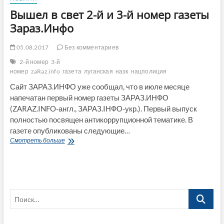
Вышел в свет 2-й и 3-й номер газеты
Зараз.Инфо
05.08.2017
Без комментариев
2-й номер
3-й
номер
zaRaz.info
газета
луганская
назк
нацполиция
Сайт ЗАРАЗ.ИНФО уже сообщал, что в июле месяце
напечатан первый номер газеты ЗАРАЗ.ИНФО
(ZARAZ.INFO-англ., ЗАРАЗ.IНФО-укр.). Первый выпуск
полностью посвящен антикоррупционной тематике. В
газете опубликованы следующие…
Вышел
Смотреть больше
в
свет
2-
й
и
Поиск…
3-
й
номер
газеты