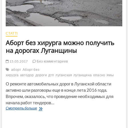
СТАТТІ
Аборт без хирурга можно получить
на дорогах Луганщины
15.05.2017
Без комментариев
аборт
Аборт без
хирурга
автодор
дороги
дтп
луганская
луганщина
опасно
ямы
О ремонте автомобильных дорог в Луганской области
активно шли разговоры еще в конце лета 2016 года.
Впрочем, оказалось, что проведение необходимых для
начала работ тендеров…
Аборт
Смотреть больше
без
хирурга
можно