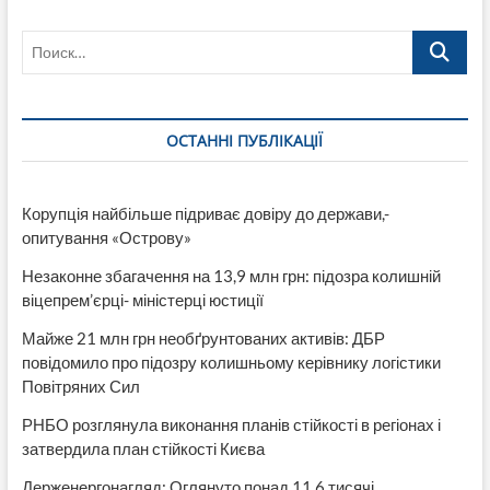
получить
на
Поиск…
дорогах
Луганщины
ОСТАННІ ПУБЛІКАЦІЇ
Корупція найбільше підриває довіру до держави,-
опитування «Острову»
Незаконне збагачення на 13,9 млн грн: підозра колишній
віцепрем’єрці- міністерці юстиції
Майже 21 млн грн необґрунтованих активів: ДБР
повідомило про підозру колишньому керівнику логістики
Повітряних Сил
РНБО розглянула виконання планів стійкості в регіонах і
затвердила план стійкості Києва
Держенергонагляд: Оглянуто понад 11,6 тисячі