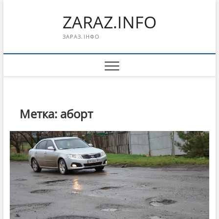
Перейти
ZARAZ.INFO
к
содержимому
ЗАРАЗ.ІНФО
Метка:
аборт