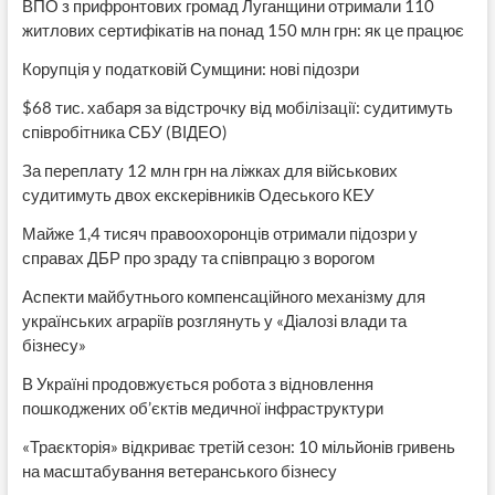
ВПО з прифронтових громад Луганщини отримали 110
житлових сертифікатів на понад 150 млн грн: як це працює
Корупція у податковій Сумщини: нові підозри
$68 тис. хабаря за відстрочку від мобілізації: судитимуть
співробітника СБУ (ВІДЕО)
За переплату 12 млн грн на ліжках для військових
судитимуть двох екскерівників Одеського КЕУ
Майже 1,4 тисяч правоохоронців отримали підозри у
справах ДБР про зраду та співпрацю з ворогом
Аспекти майбутнього компенсаційного механізму для
українських аграріїв розглянуть у «Діалозі влади та
бізнесу»
В Україні продовжується робота з відновлення
пошкоджених об’єктів медичної інфраструктури
«Траєкторія» відкриває третій сезон: 10 мільйонів гривень
на масштабування ветеранського бізнесу