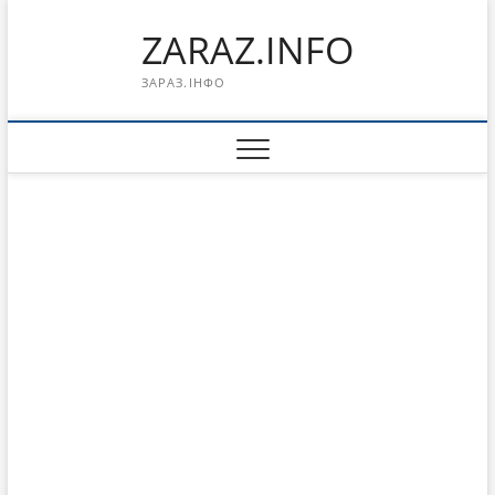
Перейти
ZARAZ.INFO
к
содержимому
ЗАРАЗ.ІНФО