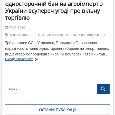
односторонній бан на агроімпорт з
України всупереч угоді про вільну
торгівлю
27.05.2026
агро
єс
зерно
польша
словаччина
торгівля
Угорщина
україна
Три держави ЄС – Угорщина, Польща та Словаччина –
наразі мають чинні односторонні заборони на імпорт певних
видів аграрної продукції з України, всупереч наявній Угоді…
Три
Смотреть больше
країни
ЄС
продовжують
односторонній
бан
Поиск…
на
агроімпорт
з
України
всупереч
ОСТАННІ ПУБЛІКАЦІЇ
угоді
про