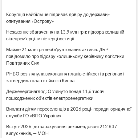
вільну
торгівлю
Корупція найбільше підриває довіру до держави,-
опитування «Острову»
Незаконне збагачення на 13,9 млн грн: підозра колишній
віцепрем’єрці- міністерці юстиції
Майже 21 млн грн необґрунтованих активів: ДБР
повідомило про підозру колишньому керівнику логістики
Повітряних Сил
РНБО розглянула виконання планів стійкості в регіонах і
затвердила план стійкості Києва
Держенергонагляд: Оглянуто понад 11,6 тисячі
пошкоджених об’єктів електроенергетики
Виплати дітям переселенців в 2026 році- поради юридичної
служби ГО «ВПО України»
Вступ-2026: до зарахування рекомендовані 212 837
випускників, — МОН