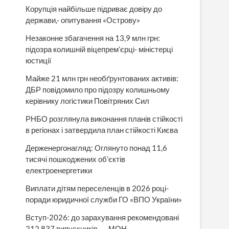
Корупція найбільше підриває довіру до
держави,- опитування «Острову»
Незаконне збагачення на 13,9 млн грн:
підозра колишній віцепрем’єрці- міністерці
юстиції
Майже 21 млн грн необґрунтованих активів:
ДБР повідомило про підозру колишньому
керівнику логістики Повітряних Сил
РНБО розглянула виконання планів стійкості
в регіонах і затвердила план стійкості Києва
Держенергонагляд: Оглянуто понад 11,6
тисячі пошкоджених об’єктів
електроенергетики
Виплати дітям переселенців в 2026 році-
поради юридичної служби ГО «ВПО України»
Вступ-2026: до зарахування рекомендовані
212 837 випускників, — МОН