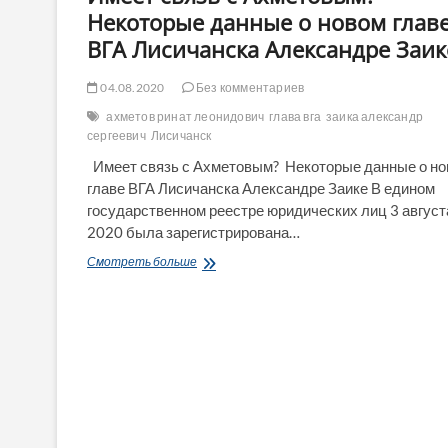
Некоторые данные о новом глав
ВГА Лисичанска Александре Заик
04.08.2020
Без комментариев
ахметов ринат леонидович
глава вга
заика александр
сергеевич
Лисичанск
Имеет связь с Ахметовым? Некоторые данные о н
главе ВГА Лисичанска Александре Заике В едином
государственном реестре юридических лиц 3 август
2020 была зарегистрирована…
Имеет
Смотреть больше
связь
с
Ахметовым?
Некоторые
данные
о
новом
главе
ВГА
Лисичанска