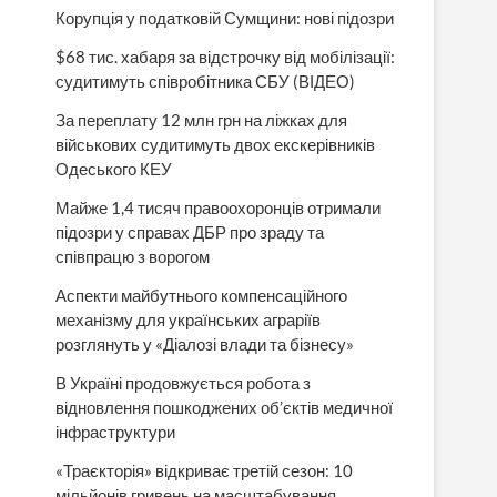
Корупція у податковій Сумщини: нові підозри
$68 тис. хабаря за відстрочку від мобілізації:
судитимуть співробітника СБУ (ВІДЕО)
За переплату 12 млн грн на ліжках для
військових судитимуть двох екскерівників
Одеського КЕУ
Майже 1,4 тисяч правоохоронців отримали
підозри у справах ДБР про зраду та
співпрацю з ворогом
Аспекти майбутнього компенсаційного
механізму для українських аграріїв
розглянуть у «Діалозі влади та бізнесу»
В Україні продовжується робота з
відновлення пошкоджених об’єктів медичної
інфраструктури
«Траєкторія» відкриває третій сезон: 10
мільйонів гривень на масштабування