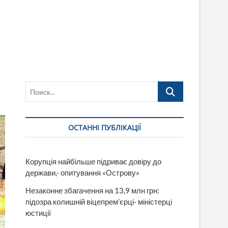
Поиск…
ОСТАННІ ПУБЛІКАЦІЇ
Корупція найбільше підриває довіру до
держави,- опитування «Острову»
Незаконне збагачення на 13,9 млн грн:
підозра колишній віцепрем’єрці- міністерці
юстиції