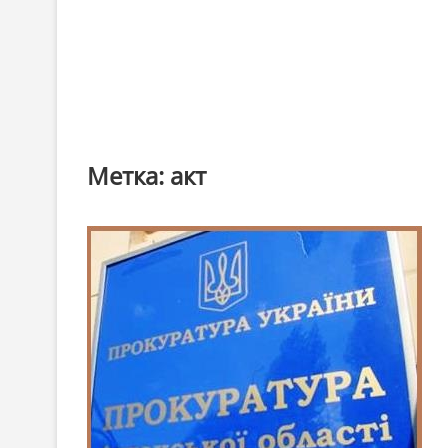
Метка:
акт