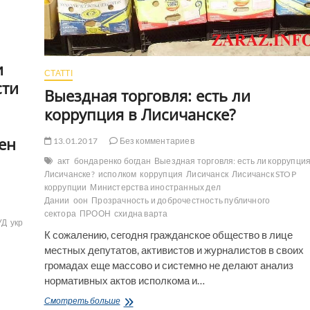
и
СТАТТІ
сти
Выездная торговля: есть ли
коррупция в Лисичанске?
ен
13.01.2017
Без комментариев
акт
бондаренко богдан
Выездная торговля: есть ли коррупция
Лисичанске?
исполком
коррупция
Лисичанск
Лисичанск STOP
коррупции
Министерства иностранных дел
Дании
оон
Прозрачность и доброчестность публичного
сектора
ПРООН
схидна варта
УД
укртрансбезопасность
К сожалению, сегодня гражданское общество в лице
местных депутатов, активистов и журналистов в своих
громадах еще массово и системно не делают анализ
нормативных актов исполкома и…
Выездная
Смотреть больше