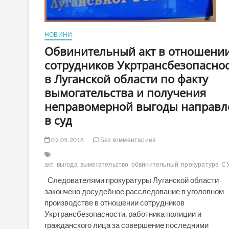
НОВИНИ
Обвинительный акт в отношени
сотрудников Укртрансбезопасно
в Луганской области по факту
вымогательства и получения
неправомерной выгоды направл
в суд
02.05.2018
Без комментариев
акт
выгода
вымогательство
обвинительный
прокуратура
С
Следователями прокуратуры Луганской области
закончено досудебное расследование в уголовном
производстве в отношении сотрудников
Укртрансбезопасности, работника полиции и
гражданского лица за совершение последними