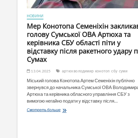
НОВИНИ
Мер Конотопа Семеніхін заклика
голову Сумської ОВА Артюха та
керівника СБУ області піти у
відставку після ракетного удару 
Сумах
13.04.2025
артюх володимир
конотоп
сбу
суми
Міський голова Конотопа Артем Семеніхін публічно
звернувся до начальника Сумської ОВА Володимир
Артюха та керівника обласного управління СБУ з
вимогою негайно подати у відставку після…
Мер
Смотреть больше
Конотопа
Семеніхін
закликав
голову
Сумської