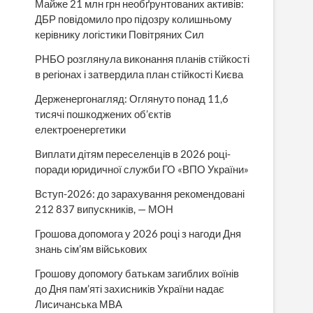
Майже 21 млн грн необґрунтованих активів:
ДБР повідомило про підозру колишньому
керівнику логістики Повітряних Сил
РНБО розглянула виконання планів стійкості
в регіонах і затвердила план стійкості Києва
Держенергонагляд: Оглянуто понад 11,6
тисячі пошкоджених об’єктів
електроенергетики
Виплати дітям переселенців в 2026 році-
поради юридичної служби ГО «ВПО України»
Вступ-2026: до зарахування рекомендовані
212 837 випускників, — МОН
Грошова допомога у 2026 році з нагоди Дня
знань сім’ям військових
Грошову допомогу батькам загиблих воїнів
до Дня пам’яті захисників України надає
Лисичанська МВА