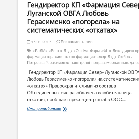
Гендиректор КП «Фармация Севе
Луганской ОВГА Любовь
Герасименко «погорела» на
систематических «откатах»
15.01.2019
Без комментариев
«БаДМ»
«Вента. Лтд»
«Оптіма-Фарм
«Фіто-Лек»
директор
фармация герасименко
кп фармация север
Лтд»
Любовь
Петровна Герасименко
наші гроші
неправомерная выгода
о
Гендиректор КП «Фармация Север» Луганской ОВГ
Любовь Герасименко «погорела» на систематически
«откатах» Правоохранителями из состава
Объединенных сил разоблачена «любительница
откатов», сообщает пресс-центр штаба ООС.…
Гендиректор
Смотреть больше
КП
«Фармация
Север»
Луганской
ОВГА