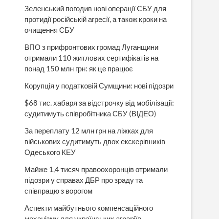
Зеленський погодив нові операції СБУ для
протидії російській агресії, а також кроки на
очищення СБУ
ВПО з прифронтових громад Луганщини
отримали 110 житлових сертифікатів на
понад 150 млн грн: як це працює
Корупція у податковій Сумщини: нові підозри
$68 тис. хабаря за відстрочку від мобілізації:
судитимуть співробітника СБУ (ВІДЕО)
За переплату 12 млн грн на ліжках для
військових судитимуть двох екскерівників
Одеського КЕУ
Майже 1,4 тисяч правоохоронців отримали
підозри у справах ДБР про зраду та
співпрацю з ворогом
Аспекти майбутнього компенсаційного
механізму для українських аграріїв