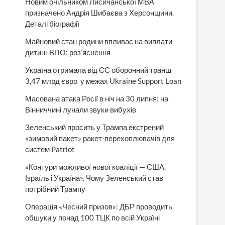
Новим очільником Лисичанської МВА
призначено Андрія Шибаєва з Херсонщини.
Деталі біографії
Майновий стан родини впливає на виплати
дитині-ВПО: роз’яснення
Україна отримала від ЄС оборонний транш
3,47 млрд євро у межах Ukraine Support Loan
Масована атака Росії в ніч на 30 липня: на
Вінниччині лунали звуки вибухів
Зеленський просить у Трампа екстрений
«зимовий пакет» ракет-перехоплювачів для
систем Patriot
«Контури можливої нової коаліції — США,
Ізраїль і Україна». Чому Зеленський став
потрібний Трампу
Операція «Чесний призов»: ДБР проводить
обшуки у понад 100 ТЦК по всій Україні