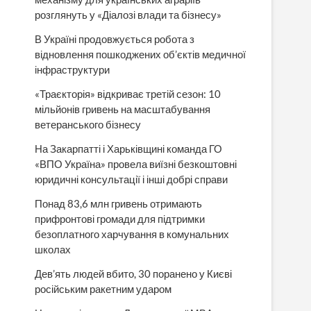
розглянуть у «Діалозі влади та бізнесу»
В Україні продовжується робота з
відновлення пошкоджених об’єктів медичної
інфраструктури
«Траєкторія» відкриває третій сезон: 10
мільйонів гривень на масштабування
ветеранського бізнесу
На Закарпатті і Харьківщині команда ГО
«ВПО Україна» провела виїзні безкоштовні
юридичні консультації і інші добрі справи
Понад 83,6 млн гривень отримають
прифронтові громади для підтримки
безоплатного харчування в комунальних
школах
Дев’ять людей вбито, 30 поранено у Києві
російським ракетним ударом