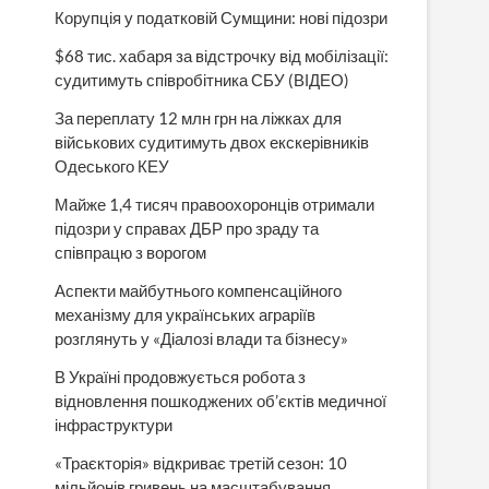
Корупція у податковій Сумщини: нові підозри
$68 тис. хабаря за відстрочку від мобілізації:
судитимуть співробітника СБУ (ВІДЕО)
За переплату 12 млн грн на ліжках для
військових судитимуть двох екскерівників
Одеського КЕУ
Майже 1,4 тисяч правоохоронців отримали
підозри у справах ДБР про зраду та
співпрацю з ворогом
Аспекти майбутнього компенсаційного
механізму для українських аграріїв
розглянуть у «Діалозі влади та бізнесу»
В Україні продовжується робота з
відновлення пошкоджених об’єктів медичної
інфраструктури
«Траєкторія» відкриває третій сезон: 10
мільйонів гривень на масштабування