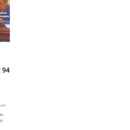
 94
ська
»,
 і