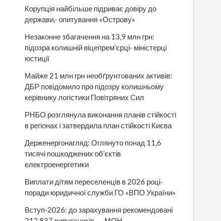
Корупція найбільше підриває довіру до
держави,- опитування «Острову»
Незаконне збагачення на 13,9 млн грн:
підозра колишній віцепрем’єрці- міністерці
юстиції
Майже 21 млн грн необґрунтованих активів:
ДБР повідомило про підозру колишньому
керівнику логістики Повітряних Сил
РНБО розглянула виконання планів стійкості
в регіонах і затвердила план стійкості Києва
Держенергонагляд: Оглянуто понад 11,6
тисячі пошкоджених об’єктів
електроенергетики
Виплати дітям переселенців в 2026 році-
поради юридичної служби ГО «ВПО України»
Вступ-2026: до зарахування рекомендовані
212 837 випускників, — МОН