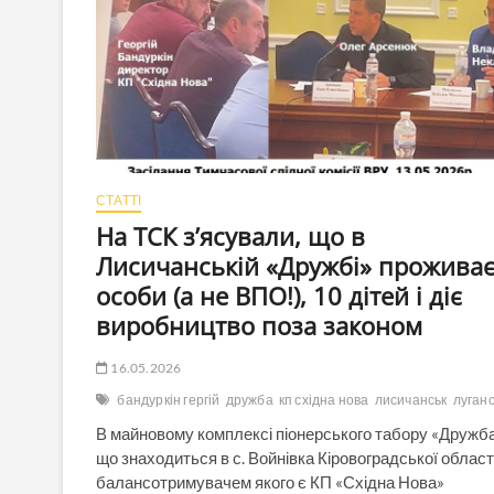
СТАТТІ
На ТСК з’ясували, що в
Лисичанській «Дружбі» проживає
особи (а не ВПО!), 10 дітей і діє
виробництво поза законом
16.05.2026
бандуркін гергій
дружба
кп східна нова
лисичанськ
луган
В майновому комплексі піонерського табору «Дружба
що знаходиться в с. Войнівка Кіровоградської області
балансотримувачем якого є КП «Східна Нова»