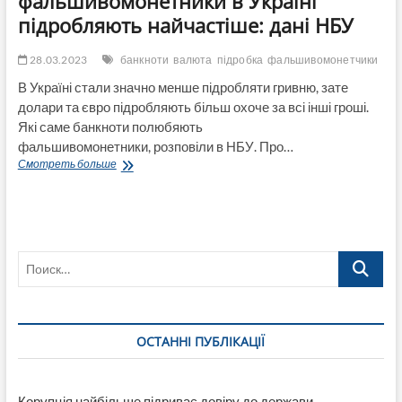
фальшивомонетники в Україні
підробляють найчастіше: дані НБУ
28.03.2023
банкноти
валюта
підробка
фальшивомонетчики
В Україні стали значно менше підробляти гривню, зате
долари та євро підробляють більш охоче за всі інші гроші.
Які саме банкноти полюбяють
фальшивомонетники, розповіли в НБУ. Про…
Які
Смотреть больше
валюти
та
банкноти
фальшивомонетники
в
Поиск…
Україні
підробляють
найчастіше:
дані
НБУ
ОСТАННІ ПУБЛІКАЦІЇ
Корупція найбільше підриває довіру до держави,-