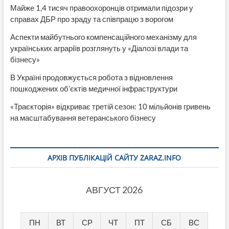
Майже 1,4 тисяч правоохоронців отримали підозри у
справах ДБР про зраду та співпрацю з ворогом
Аспекти майбутнього компенсаційного механізму для
українських аграріїв розглянуть у «Діалозі влади та
бізнесу»
В Україні продовжується робота з відновлення
пошкоджених об’єктів медичної інфраструктури
«Траєкторія» відкриває третій сезон: 10 мільйонів гривень
на масштабування ветеранського бізнесу
АРХІВ ПУБЛІКАЦІЙ САЙТУ ZARAZ.INFO
АВГУСТ 2026
ПН
ВТ
СР
ЧТ
ПТ
СБ
ВС