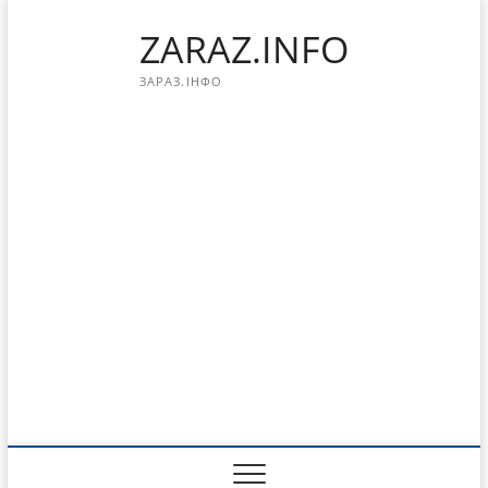
Перейти
ZARAZ.INFO
к
содержимому
ЗАРАЗ.ІНФО