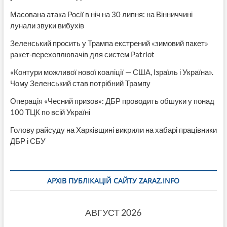
Масована атака Росії в ніч на 30 липня: на Вінниччині
лунали звуки вибухів
Зеленський просить у Трампа екстрений «зимовий пакет»
ракет-перехоплювачів для систем Patriot
«Контури можливої нової коаліції — США, Ізраїль і Україна».
Чому Зеленський став потрібний Трампу
Операція «Чесний призов»: ДБР проводить обшуки у понад
100 ТЦК по всій Україні
Голову райсуду на Харківщині викрили на хабарі працівники
ДБР і СБУ
АРХІВ ПУБЛІКАЦІЙ САЙТУ ZARAZ.INFO
АВГУСТ 2026