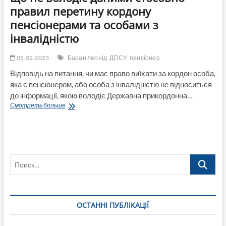
правил перетину кордону
пенсіонерами та особами з
інвалідністю
05.02.2023
Баран леонід
ДПСУ
пенсіонер
Відповідь на питання, чи має право виїхати за кордон особа,
яка є пенсіонером, або особа з інвалідністю не відноситься
до інформації, якою володіє Державна прикордонна…
Держприкордонслужба
Смотреть больше
наполягає,
що
не
володіє
даними
Поиск…
стосовно
правил
перетину
кордону
пенсіонерами
ОСТАННІ ПУБЛІКАЦІЇ
та
особами
з