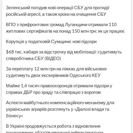
інвалідністю
Зеленський погодив нові операції СБУ для протидії
російській агресії, а також кроки на очищення СБУ
ВПО з прифронтових громад Луганщини отримали 110
житлових сертифікатів на понад 150 млн грн: як це працює
Корупція у податковій Сумщини: нові підозри
$68 тис. хабаря за відстрочку від мобілізації: судитимуть
співробітника СБУ (ВІДЕО)
За переплату 12 млн грн на ліжках для військових
судитимуть двох екскерівників Одеського КЕУ
Майже 1,4 тисяч правоохоронців отримали підозри у
справах ДБР про зраду та співпрацю з ворогом
Аспекти майбутнього компенсаційного механізму для
українських аграріїв розглянуть у «Діалозі влади та
бізнесу»
В Україні продовжується робота з відновлення
пошкоджених об’єктів медичної інфраструктури