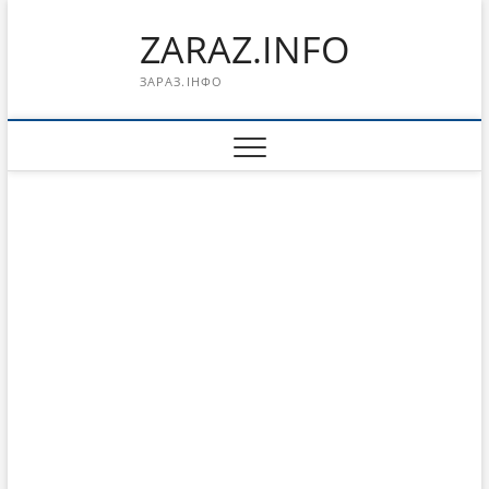
Перейти
ZARAZ.INFO
к
содержимому
ЗАРАЗ.ІНФО