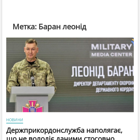
Метка:
Баран леонід
НОВИНИ
Держприкордонслужба наполягає,
що не володіє даними стосовно