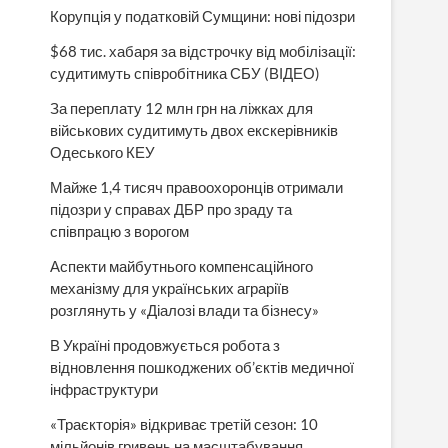
Корупція у податковій Сумщини: нові підозри
$68 тис. хабаря за відстрочку від мобілізації:
судитимуть співробітника СБУ (ВІДЕО)
За переплату 12 млн грн на ліжках для
військових судитимуть двох екскерівників
Одеського КЕУ
Майже 1,4 тисяч правоохоронців отримали
підозри у справах ДБР про зраду та
співпрацю з ворогом
Аспекти майбутнього компенсаційного
механізму для українських аграріїв
розглянуть у «Діалозі влади та бізнесу»
В Україні продовжується робота з
відновлення пошкоджених об’єктів медичної
інфраструктури
«Траєкторія» відкриває третій сезон: 10
мільйонів гривень на масштабування