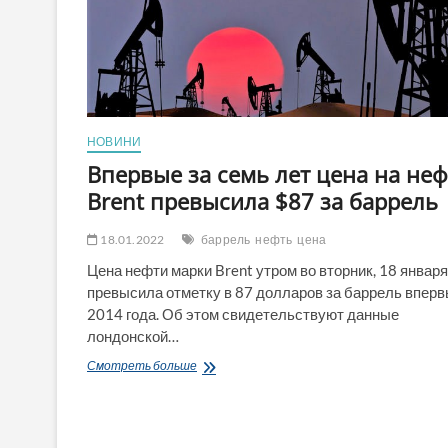
НОВИНИ
Впервые за семь лет цена на неф
Brent превысила $87 за баррель
18.01.2022
баррель
нефть
цена
Цена нефти марки Brent утром во вторник, 18 января
превысила отметку в 87 долларов за баррель вперв
2014 года. Об этом свидетельствуют данные
лондонской…
Впервые
Смотреть больше
за
семь
лет
цена