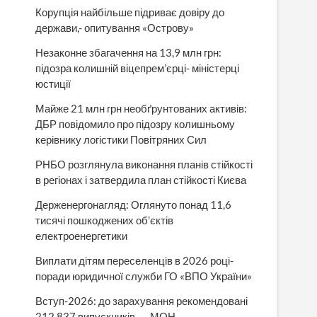
Корупція найбільше підриває довіру до
держави,- опитування «Острову»
Незаконне збагачення на 13,9 млн грн:
підозра колишній віцепрем’єрці- міністерці
юстиції
Майже 21 млн грн необґрунтованих активів:
ДБР повідомило про підозру колишньому
керівнику логістики Повітряних Сил
РНБО розглянула виконання планів стійкості
в регіонах і затвердила план стійкості Києва
Держенергонагляд: Оглянуто понад 11,6
тисячі пошкоджених об’єктів
електроенергетики
Виплати дітям переселенців в 2026 році-
поради юридичної служби ГО «ВПО України»
Вступ-2026: до зарахування рекомендовані
212 837 випускників, — МОН