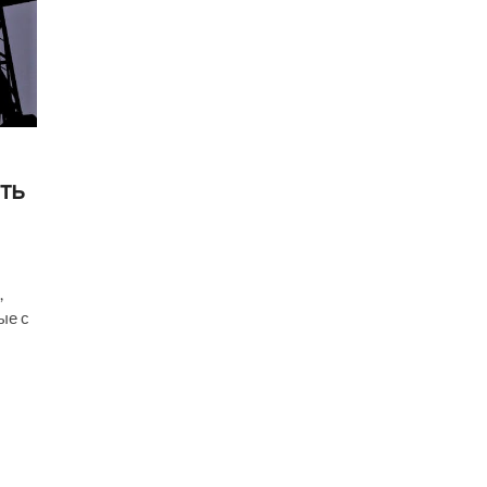
ть
,
ые с