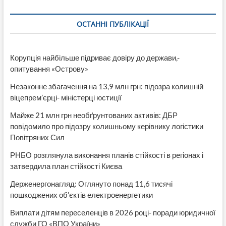
Patriot
і
ОСТАННІ ПУБЛІКАЦІЇ
дев’яту
систему
IRIS-
T
Корупція найбільше підриває довіру до держави,-
опитування «Острову»
Незаконне збагачення на 13,9 млн грн: підозра колишній
віцепрем’єрці- міністерці юстиції
Майже 21 млн грн необґрунтованих активів: ДБР
повідомило про підозру колишньому керівнику логістики
Повітряних Сил
РНБО розглянула виконання планів стійкості в регіонах і
затвердила план стійкості Києва
Держенергонагляд: Оглянуто понад 11,6 тисячі
пошкоджених об’єктів електроенергетики
Виплати дітям переселенців в 2026 році- поради юридичної
служби ГО «ВПО України»