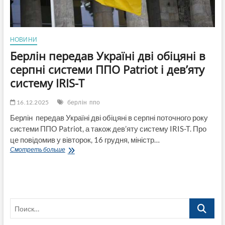
НОВИНИ
Берлін передав Україні дві обіцяні в
серпні системи ППО Patriot і дев’яту
систему IRIS-T
16.12.2025
берлін
ппо
Берлін передав Україні дві обіцяні в серпні поточного року
системи ППО Patriot, а також дев’яту систему IRIS-T. Про
це повідомив у вівторок, 16 грудня, міністр…
Берлін
Смотреть больше
передав
Україні
дві
обіцяні
в
Поиск…
серпні
системи
ППО