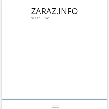
Перейти
ZARAZ.INFO
к
содержимому
ЗАРАЗ.ІНФО