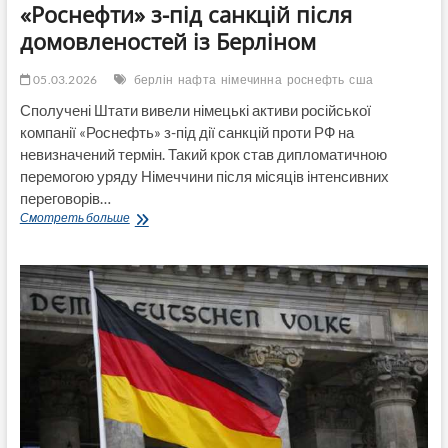
«Роснефти» з-під санкцій після
домовленостей із Берліном
05.03.2026
берлін
нафта
німечинна
роснефть
сша
Сполучені Штати вивели німецькі активи російської
компанії «Роснефть» з-під дії санкцій проти РФ на
невизначений термін. Такий крок став дипломатичною
перемогою уряду Німеччини після місяців інтенсивних
переговорів…
США
Смотреть больше
вивели
німецькі
активи
«Роснефти»
з-
під
санкцій
після
домовленостей
із
Берліном