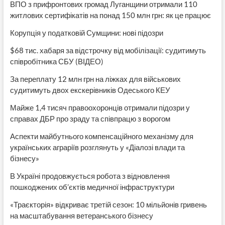
ВПО з прифронтових громад Луганщини отримали 110
житлових сертифікатів на понад 150 млн грн: як це працює
Корупція у податковій Сумщини: нові підозри
$68 тис. хабаря за відстрочку від мобілізації: судитимуть
співробітника СБУ (ВІДЕО)
За переплату 12 млн грн на ліжках для військових
судитимуть двох екскерівників Одеського КЕУ
Майже 1,4 тисяч правоохоронців отримали підозри у
справах ДБР про зраду та співпрацю з ворогом
Аспекти майбутнього компенсаційного механізму для
українських аграріїв розглянуть у «Діалозі влади та
бізнесу»
В Україні продовжується робота з відновлення
пошкоджених об’єктів медичної інфраструктури
«Траєкторія» відкриває третій сезон: 10 мільйонів гривень
на масштабування ветеранського бізнесу