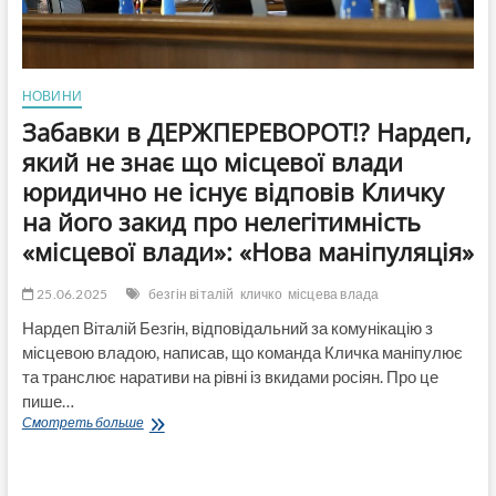
НОВИНИ
Забавки в ДЕРЖПЕРЕВОРОТ!? Нардеп,
який не знає що місцевої влади
юридично не існує відповів Кличку
на його закид про нелегітимність
«місцевої влади»: «Нова маніпуляція»
25.06.2025
безгін віталій
кличко
місцева влада
Нардеп Віталій Безгін, відповідальний за комунікацію з
місцевою владою, написав, що команда Кличка маніпулює
та транслює наративи на рівні із вкидами росіян. Про це
пише…
Забавки
Смотреть больше
в
ДЕРЖПЕРЕВОРОТ!?
Нардеп,