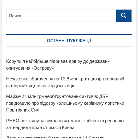
який
не
Поиск…
знає
що
місцевої
влади
юридично
ОСТАННІ ПУБЛІКАЦІЇ
не
існує
відповів
Кличку
Корупція найбільше підриває довіру до держави,-
на
опитування «Острову»
його
закид
Незаконне збагачення на 13,9 млн грн: підозра колишній
про
нелегітимність
віцепрем’єрці- міністерці юстиції
«місцевої
Майже 21 млн грн необґрунтованих активів: ДБР
влади»:
«Нова
повідомило про підозру колишньому керівнику логістики
маніпуляція»
Повітряних Сил
РНБО розглянула виконання планів стійкості в регіонах і
затвердила план стійкості Києва
Держенергонагляд: Оглянуто понад 11,6 тисячі