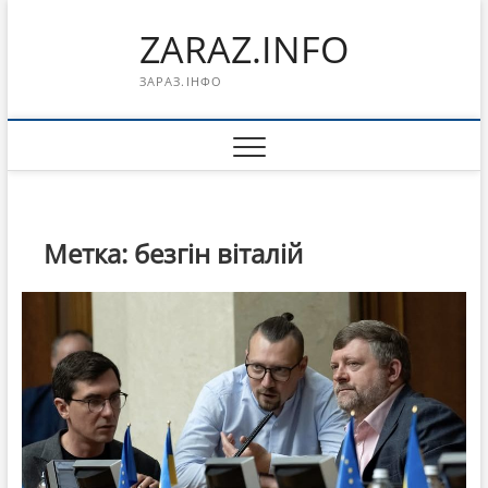
Перейти
ZARAZ.INFO
к
содержимому
ЗАРАЗ.ІНФО
Метка:
безгін віталій