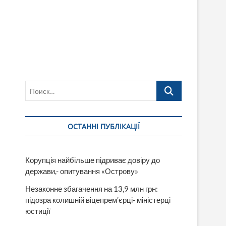
Поиск…
ОСТАННІ ПУБЛІКАЦІЇ
Корупція найбільше підриває довіру до
держави,- опитування «Острову»
Незаконне збагачення на 13,9 млн грн:
підозра колишній віцепрем’єрці- міністерці
юстиції