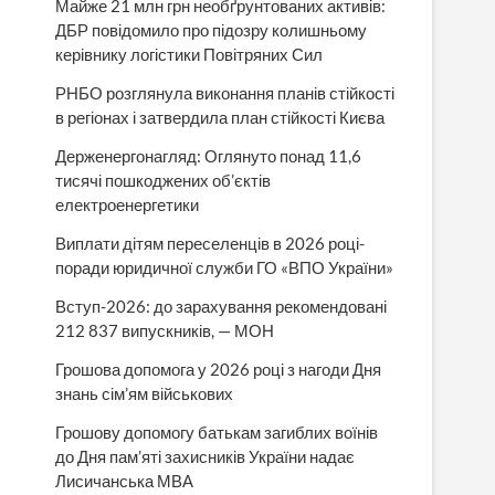
Майже 21 млн грн необґрунтованих активів:
ДБР повідомило про підозру колишньому
керівнику логістики Повітряних Сил
РНБО розглянула виконання планів стійкості
в регіонах і затвердила план стійкості Києва
Держенергонагляд: Оглянуто понад 11,6
тисячі пошкоджених об’єктів
електроенергетики
Виплати дітям переселенців в 2026 році-
поради юридичної служби ГО «ВПО України»
Вступ-2026: до зарахування рекомендовані
212 837 випускників, — МОН
Грошова допомога у 2026 році з нагоди Дня
знань сім’ям військових
Грошову допомогу батькам загиблих воїнів
до Дня пам’яті захисників України надає
Лисичанська МВА