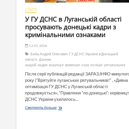
СТАТТІ
У ГУ ДСНС в Луганській області
просувають донецькі кадри з
кримінальними ознаками
12.01.2026
Биба Андрій Олегович
ГУ ДСНС України в Донецькій
області
Данник
андрій
кадри
корупція
кримінал
назк
поліція
рятувальник
Після серії публікацій редакції ЗАРАЗ.ІНФО минулог
року (“Врятуйте луганських рятувальників!” , «Дивна
оптимізація ГУ ДСНС у Луганській області
продовжується«, “Правління “по-донецькі”: керівниц
ДСНС України ухилилось…
У
Смотреть больше
ГУ
ДСНС
в
Луганській