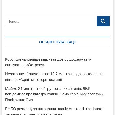
Колесников
обвинил
Бойко
в
Поиск…
стукачестве
ОСТАННІ ПУБЛІКАЦІЇ
Корупція найбільше підриває довіру до держави,-
опитування «Острову»
Незаконне збагачення на 13,9 млн грн: підозра колишній
віцепрем’єрці- міністерці юстиції
Майже 21 млн грн необґрунтованих активів: ДБР
повідомило про підозру колишньому керівнику логістики
Повітряних Сил
РНБО розглянула виконання планів стійкості в регіонах і
затвердила план стійкості Києва