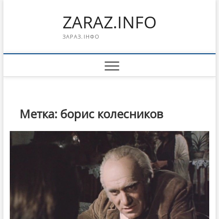
Перейти
ZARAZ.INFO
к
содержимому
ЗАРАЗ.ІНФО
Метка:
борис колесников