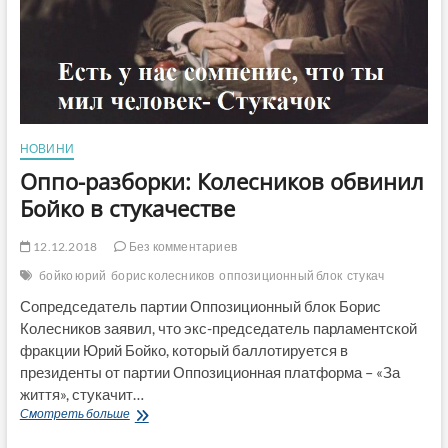
НОВИНИ
Оппо-разборки: Колесников обвинил
Бойко в стукачестве
12.12.2018
Без комментариев
бойко юрий
борис колесников
оппозиционный блок
стукач
Сопредседатель партии Оппозиционный блок Борис
Колесников заявил, что экс-председатель парламентской
фракции Юрий Бойко, который баллотируется в
президенты от партии Оппозиционная платформа – «За
життя», стукачит…
Оппо-
Смотреть больше
разборки: