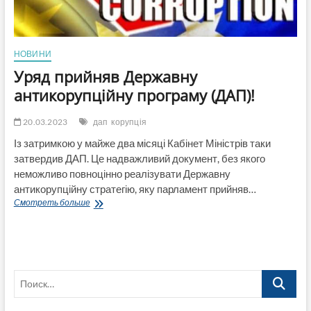
НОВИНИ
Уряд прийняв Державну
антикорупційну програму (ДАП)!
20.03.2023
дап
корупція
Із затримкою у майже два місяці Кабінет Міністрів таки
затвердив ДАП. Це надважливий документ, без якого
неможливо повноцінно реалізувати Державну
антикорупційну стратегію, яку парламент прийняв…
Уряд
Смотреть больше
прийняв
Державну
антикорупційну
програму
(ДАП)!
Поиск…