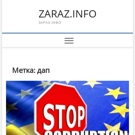
Перейти
ZARAZ.INFO
к
содержимому
ЗАРАЗ.ІНФО
Метка:
дап