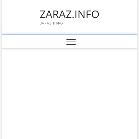
Перейти
ZARAZ.INFO
к
содержимому
ЗАРАЗ.ІНФО