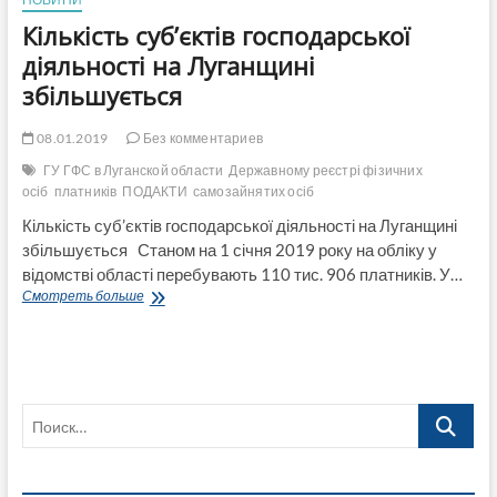
Кількість суб’єктів господарської
діяльності на Луганщині
збільшується
08.01.2019
Без комментариев
ГУ ГФС в Луганской области
Державному реєстрі фізичних
осіб
платників
ПОДАКТИ
самозайнятих осіб
Кількість суб’єктів господарської діяльності на Луганщині
збільшується Станом на 1 січня 2019 року на обліку у
відомстві області перебувають 110 тис. 906 платників. У…
Кількість
Смотреть больше
суб’єктів
господарської
діяльності
на
Луганщині
Поиск…
збільшується