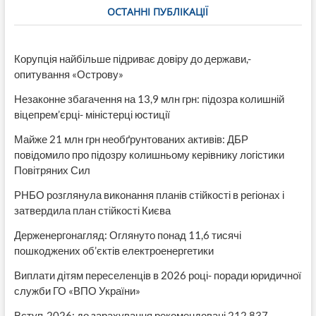
ОСТАННІ ПУБЛІКАЦІЇ
Корупція найбільше підриває довіру до держави,-
опитування «Острову»
Незаконне збагачення на 13,9 млн грн: підозра колишній
віцепрем’єрці- міністерці юстиції
Майже 21 млн грн необґрунтованих активів: ДБР
повідомило про підозру колишньому керівнику логістики
Повітряних Сил
РНБО розглянула виконання планів стійкості в регіонах і
затвердила план стійкості Києва
Держенергонагляд: Оглянуто понад 11,6 тисячі
пошкоджених об’єктів електроенергетики
Виплати дітям переселенців в 2026 році- поради юридичної
служби ГО «ВПО України»
Вступ-2026: до зарахування рекомендовані 212 837