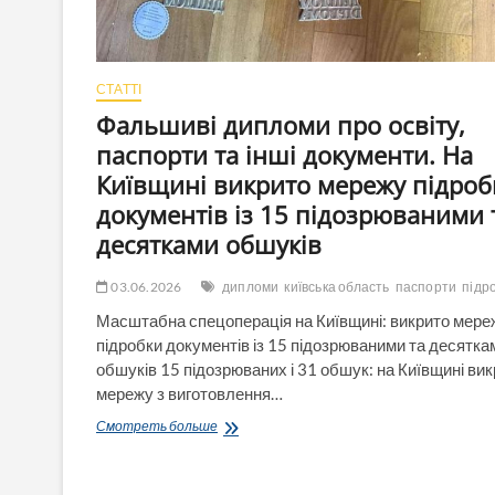
СТАТТІ
Фальшиві дипломи про освіту,
паспорти та інші документи. На
Київщині викрито мережу підроб
документів із 15 підозрюваними 
десятками обшуків
03.06.2026
дипломи
київська область
паспорти
підр
Масштабна спецоперація на Київщині: викрито мере
підробки документів із 15 підозрюваними та десятка
обшуків 15 підозрюваних і 31 обшук: на Київщині ви
мережу з виготовлення…
Фальшиві
Смотреть больше
дипломи
про
освіту,