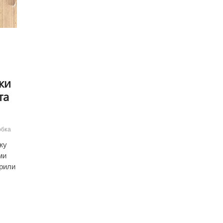
ки
та
обка
жу
ми
крили