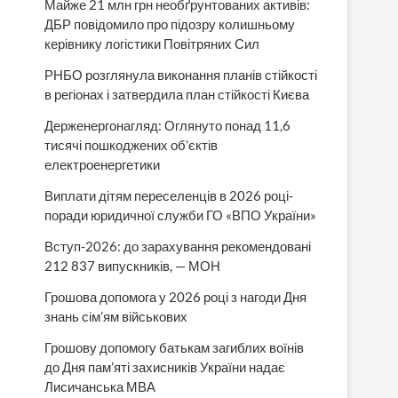
Майже 21 млн грн необґрунтованих активів:
ДБР повідомило про підозру колишньому
керівнику логістики Повітряних Сил
РНБО розглянула виконання планів стійкості
в регіонах і затвердила план стійкості Києва
Держенергонагляд: Оглянуто понад 11,6
тисячі пошкоджених об’єктів
електроенергетики
Виплати дітям переселенців в 2026 році-
поради юридичної служби ГО «ВПО України»
Вступ-2026: до зарахування рекомендовані
212 837 випускників, — МОН
Грошова допомога у 2026 році з нагоди Дня
знань сім’ям військових
Грошову допомогу батькам загиблих воїнів
до Дня пам’яті захисників України надає
Лисичанська МВА