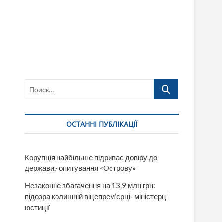
Поиск…
ОСТАННІ ПУБЛІКАЦІЇ
Корупція найбільше підриває довіру до
держави,- опитування «Острову»
Незаконне збагачення на 13,9 млн грн:
підозра колишній віцепрем’єрці- міністерці
юстиції