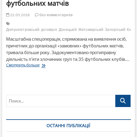
футбольних матчів
22.05.2018
Без комментариев
Дніпропетровській
договірні
Донецькій
Житомирській
Запорізькій
Київс
Масштабна спецоперація, спрямована на виявлення осіб,
причетних до організації «замовних» футбольних матчів,
тривала більше року. Задокументовано протиправну
діяльність п’яти злочинних груп та 35 футбольних клубів.…
Спецоперація
Смотреть больше
Нацполіції
зафіксувала
50
випадків
«договірних»
Поиск…
футбольних
матчів
ОСТАННІ ПУБЛІКАЦІЇ