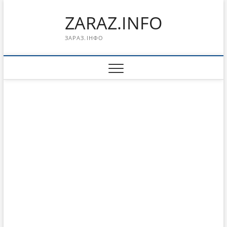
Перейти
ZARAZ.INFO
к
содержимому
ЗАРАЗ.ІНФО