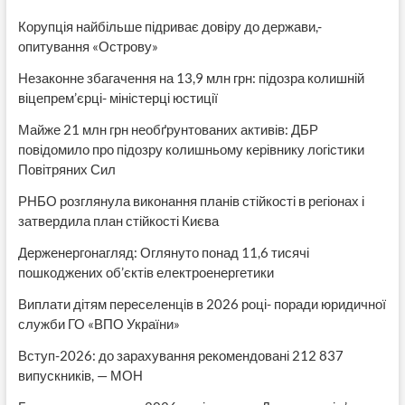
Корупція найбільше підриває довіру до держави,-
опитування «Острову»
Незаконне збагачення на 13,9 млн грн: підозра колишній
віцепрем’єрці- міністерці юстиції
Майже 21 млн грн необґрунтованих активів: ДБР
повідомило про підозру колишньому керівнику логістики
Повітряних Сил
РНБО розглянула виконання планів стійкості в регіонах і
затвердила план стійкості Києва
Держенергонагляд: Оглянуто понад 11,6 тисячі
пошкоджених об’єктів електроенергетики
Виплати дітям переселенців в 2026 році- поради юридичної
служби ГО «ВПО України»
Вступ-2026: до зарахування рекомендовані 212 837
випускників, — МОН