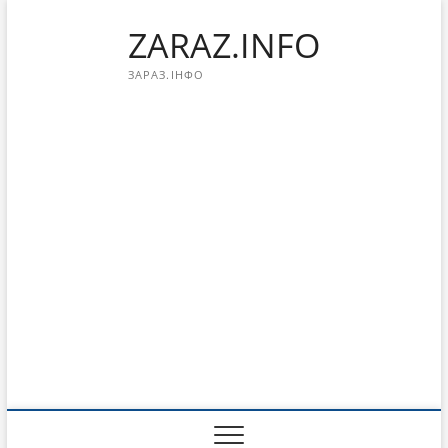
Перейти
ZARAZ.INFO
к
содержимому
ЗАРАЗ.ІНФО