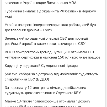
захисників України надає Лисичанська МВА
Туреччина вимагає від України та РФ безпеки в Чорному
морі
Україна на фронті вперше використала робота, який був
доставлений дроном — Forbs
Зеленський погодив нові операції СБУ для протидії
російській агресії, а також кроки на очищення СБУ
ВПО з прифронтових громад Луганщини отримали 110
житлових сертифікатів на понад 150 млн грн: як це працює
Корупція у податковій Сумщини: нові підозри
$68 тис. хабаря за відстрочку від мобілізації: судитимуть
співробітника СБУ (ВІДЕО)
За переплату 12 млн грн на ліжках для військових
судитимуть двох екскерівників Одеського КЕУ
Майже 1,4 тисяч правоохоронців отримали підозри у
справах ДБР про зраду та співпрацю з ворогом