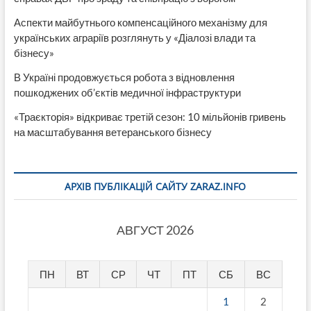
Аспекти майбутнього компенсаційного механізму для
українських аграріїв розглянуть у «Діалозі влади та
бізнесу»
В Україні продовжується робота з відновлення
пошкоджених об’єктів медичної інфраструктури
«Траєкторія» відкриває третій сезон: 10 мільйонів гривень
на масштабування ветеранського бізнесу
АРХІВ ПУБЛІКАЦІЙ САЙТУ ZARAZ.INFO
АВГУСТ 2026
ПН
ВТ
СР
ЧТ
ПТ
СБ
ВС
1
2