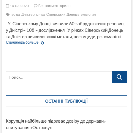
14.03.2020
Без комментариев
вода
Дністер
річка
Сіверський Донець
экология
У Сіверському Донці виявили 60 забруднюючих речовин,
у Дністрі– 108 – дослідження У річках Сіверський Донець
та Дністер виявили важкі метали, пестициди, різноманітні…
У
Смотреть больше
Сіверському
Донці
виявили
60
забруднюючих
Поиск…
речовин,
у
Дністрі–
108
–
ОСТАННІ ПУБЛІКАЦІЇ
дослідження
Корупція найбільше підриває довіру до держави,-
опитування «Острову»