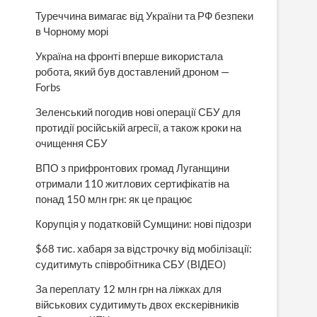
Туреччина вимагає від України та РФ безпеки
в Чорному морі
Україна на фронті вперше використала
робота, який був доставлений дроном —
Forbs
Зеленський погодив нові операції СБУ для
протидії російській агресії, а також кроки на
очищення СБУ
ВПО з прифронтових громад Луганщини
отримали 110 житлових сертифікатів на
понад 150 млн грн: як це працює
Корупція у податковій Сумщини: нові підозри
$68 тис. хабаря за відстрочку від мобілізації:
судитимуть співробітника СБУ (ВІДЕО)
За переплату 12 млн грн на ліжках для
військових судитимуть двох екскерівників