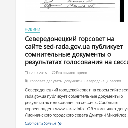
НОВИНИ
Севередонецкий горсовет на
сайте sed-rada.gov.ua публикует
сомнительные документы о
результатах голосования на сесс
17.10.2016
Без комментариев
горсовет
депутаты
документы
Северодонецк
сессия
Севередонецкий городской совет на своем сайте sed
rada.gov.ua публикует сомнительные документы о
результатах голосования на сессиях. Сообщает
корреспондент www.zaraz.info. Об этом пишет депу
Лисичанского городского совета Дмитрий Михайлов
Севередонецкий
Смотреть больше