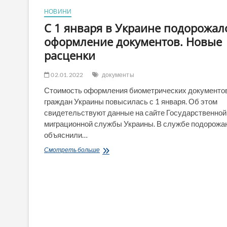
НОВИНИ
С 1 января в Украине подорожал
оформление документов. Новые
расценки
02.01.2022
документы
Стоимость оформления биометрических документо
граждан Украины повысилась с 1 января. Об этом
свидетельствуют данные на сайте Государственной
миграционной службы Украины. В службе подорожа
объяснили…
С
Смотреть больше
1
января
в
Украине
подорожало
оформление
документов.
Новые