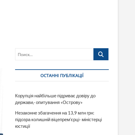
Поиск…
ОСТАННІ ПУБЛІКАЦІЇ
Корупція найбільше підриває довіру до
держави,- опитування «Острову»
Незаконне збагачення на 13,9 млн грн:
підозра колишній віцепрем’єрці- міністерці
юстиції