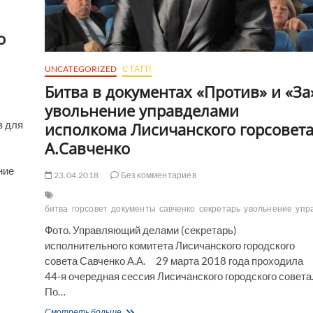
о
UNCATEGORIZED
СТАТТІ
Битва в документах «Против» и «За
увольнение управделами
в для
исполкома Лисичанского горсовет
А.Савченко
ние
23.04.2018
Без комментариев
битва
горсовет
документы
савченко
секретарь
увольнение
упр
Фото. Управляющий делами (секретарь)
исполнительного комитета Лисичанского городского
совета Савченко А.А. 29 марта 2018 года проходила
44-я очередная сессия Лисичанского городского совета
По…
Битва
Смотреть больше