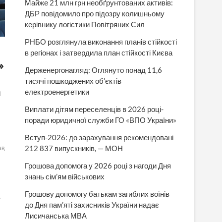
Майже 21 млн грн необґрунтованих активів:
ДБР повідомило про підозру колишньому
керівнику логістики Повітряних Сил
РНБО розглянула виконання планів стійкості
в регіонах і затвердила план стійкості Києва
»
Держенергонагляд: Оглянуто понад 11,6
тисячі пошкоджених об’єктів
а
електроенергетики
Виплати дітям переселенців в 2026 році-
поради юридичної служби ГО «ВПО України»
Вступ-2026: до зарахування рекомендовані
212 837 випускників, — МОН
авделами
Грошова допомога у 2026 році з нагоди Дня
знань сім’ям військових
Грошову допомогу батькам загиблих воїнів
.
до Дня пам’яті захисників України надає
Лисичанська МВА