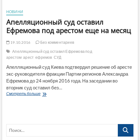
разу
на
НОВИНИ
комбайнах
Апелляционный суд оставил
не
играли
Ефремова под арестом еще на месяц
в
бадминтон
19.10.2016
Без комментариев
Апелляционный суд оставил Ефремова под
арестом
арест
ефремов
СУД
Апелляционный суд Киева подтвердил решение об аресте
экс-руководителя фракции Партии регионов Александра
Ефремова до 24 ноября 2016 года. На заседании во
вторник суд оставил без…
Апелляционный
Смотреть больше
суд
оставил
Ефремова
под
арестом
Поиск…
еще
на
месяц