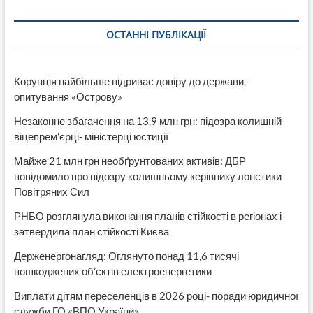
ОСТАННІ ПУБЛІКАЦІЇ
Корупція найбільше підриває довіру до держави,-
опитування «Острову»
Незаконне збагачення на 13,9 млн грн: підозра колишній
віцепрем’єрці- міністерці юстиції
Майже 21 млн грн необґрунтованих активів: ДБР
повідомило про підозру колишньому керівнику логістики
Повітряних Сил
РНБО розглянула виконання планів стійкості в регіонах і
затвердила план стійкості Києва
Держенергонагляд: Оглянуто понад 11,6 тисячі
пошкоджених об’єктів електроенергетики
Виплати дітям переселенців в 2026 році- поради юридичної
служби ГО «ВПО України»