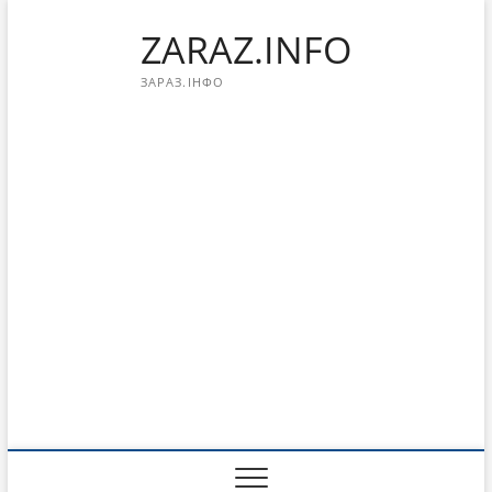
Перейти
ZARAZ.INFO
к
содержимому
ЗАРАЗ.ІНФО