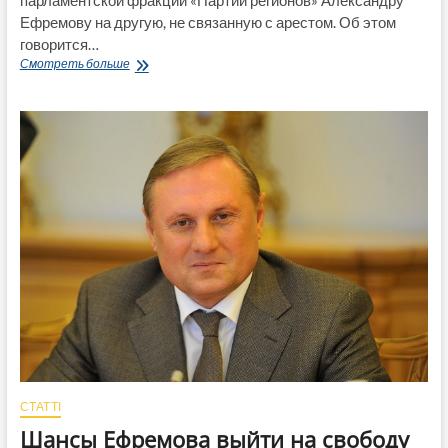
Ефремову на другую, не связанную с арестом. Об этом
говорится…
Старобельский
Смотреть больше
суд
отказал
ходатайству
адвоката
Ефремова
об
изменении
меры
пресечения
СТАТТІ
Шансы Ефремова выйти на свободу