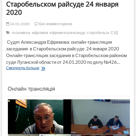
Старобельском райсуде 24 января
2020
24.01.2020
Без комментариев
госизмена
ефремов
ефремов александр
старобельск
СУД
Судят Александра Ефремова: онлайн-трансляция
заседания в Старобельском райсуде 24 января 2020
Онлайн-трансляция заседания в Старобельском районом
суде Луганской области от 24.01.2020 по делу №426…
Судят
Смотреть больше
Александра
Ефремова:
онлайн-
трансляция
заседания
в
Старобельском
райсуде 24
января
2020