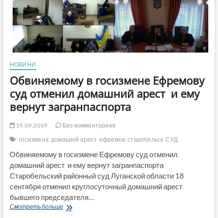
НОВИНИ
Обвиняемому в госизмене Ефремову
суд отменил домашний арест и ему
вернут загранпаспорта
19.09.2019
Без комментариев
госизмена
домашній арест
ефремов
старобельск
СУД
Обвиняемому в госизмене Ефремову суд отменил
домашний арест и ему вернут загранпаспорта
Старобельский районный суд Луганской области 18
сентября отменил круглосуточный домашний арест
бывшего председателя…
Обвиняемому
Смотреть больше
в