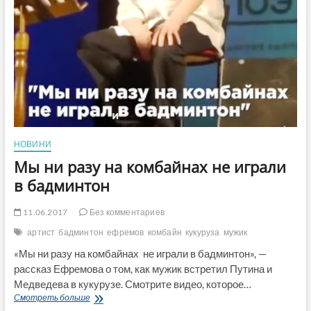
НОВИНИ
Мы ни разу на комбайнах не играли
в бадминтон
11.06.2017
Без комментариев
артист
бадминтон
ефремов
комбайн
кукуруза
мужик
«Мы ни разу на комбайнах не играли в бадминтон», —
рассказ Ефремова о том, как мужик встретил Путина и
Медведева в кукурузе. Смотрите видео, которое…
Мы
Смотреть больше
ни