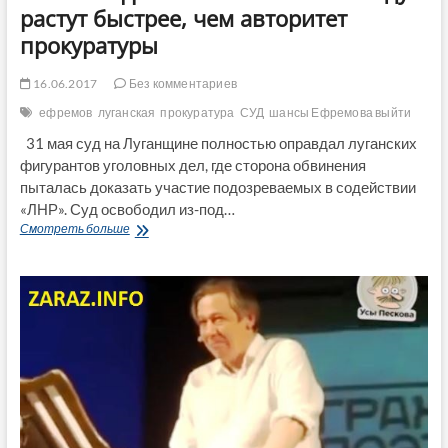
растут быстрее, чем авторитет
прокуратуры
16.06.2017
Без комментариев
ефремов
луганская
прокуратура
СУД
шансы Ефремова выйти
31 мая суд на Луганщине полностью оправдал луганских
фигурантов уголовных дел, где сторона обвинения
пыталась доказать участие подозреваемых в содействии
«ЛНР». Суд освободил из-под…
Шансы
Смотреть больше
Ефремова
выйти
на
свободу
растут
быстрее,
чем
авторитет
прокуратуры