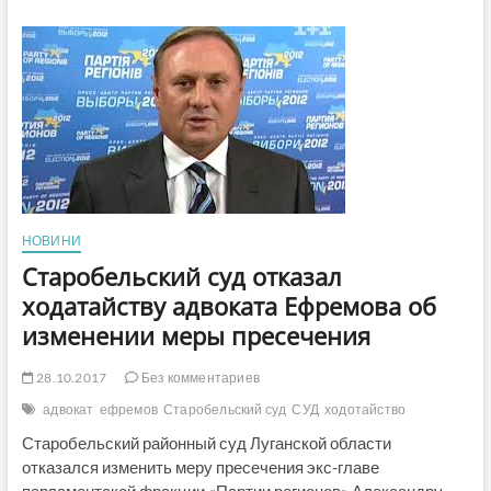
госизмене
Ефремову
суд
отменил
домашний
арест
и
ему
вернут
загранпаспорта
НОВИНИ
Старобельский суд отказал
ходатайству адвоката Ефремова об
изменении меры пресечения
28.10.2017
Без комментариев
адвокат
ефремов
Старобельский суд
СУД
ходотайство
Старобельский районный суд Луганской области
отказался изменить меру пресечения экс-главе
парламентской фракции «Партии регионов» Александру