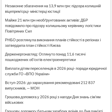
Незаконне збагачення на 13,9 млн грн: підозра колишній
віцепрем’єрці- міністерці юстиції
Майже 21 млн грн необґрунтованих активів: ДБР
повідомило про підозру колишньому керівнику логістики
Повітряних Сил
РНБО розглянула виконання планів стійкості в регіонах і
затвердила план стійкості Києва
Держенергонагляд: Оглянуто понад 11,6 тисячі
пошкоджених об’єктів електроенергетики
Виплати дітям переселенців в 2026 році- поради юридичної
служби ГО «ВПО України»
Вступ-2026: до зарахування рекомендовані 212 837
випускників, — МОН
Грошова допомога у 2026 році з нагоди Дня знань сім’ям
військових
Грошову допомогу батькам загиблих воїнів до Дня пам’яті