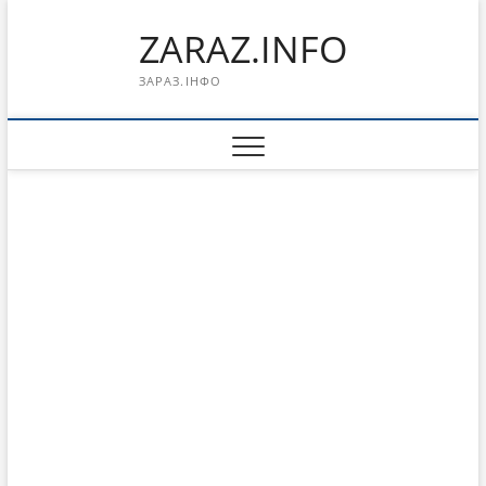
Перейти
ZARAZ.INFO
к
содержимому
ЗАРАЗ.ІНФО