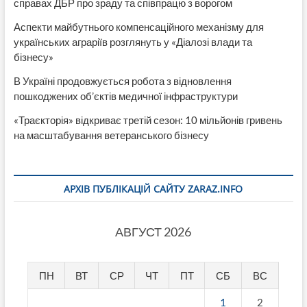
справах ДБР про зраду та співпрацю з ворогом
Аспекти майбутнього компенсаційного механізму для
українських аграріїв розглянуть у «Діалозі влади та
бізнесу»
В Україні продовжується робота з відновлення
пошкоджених об’єктів медичної інфраструктури
«Траєкторія» відкриває третій сезон: 10 мільйонів гривень
на масштабування ветеранського бізнесу
АРХІВ ПУБЛІКАЦІЙ САЙТУ ZARAZ.INFO
АВГУСТ 2026
ПН
ВТ
СР
ЧТ
ПТ
СБ
ВС
1
2