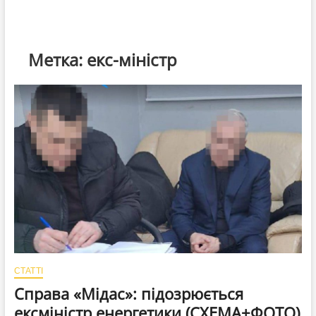
Метка:
екс-міністр
СТАТТІ
Справа «Мідас»: підозрюється
ексміністр енергетики (СХЕМА+ФОТО)