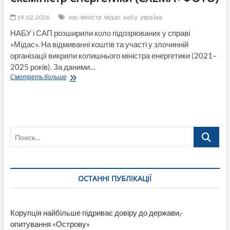
19.02.2026
екс-міністр
мідас
набу
україна
НАБУ і САП розширили коло підозрюваних у справі
«Мідас». На відмиванні коштів та участі у злочинній
організації викрили колишнього міністра енергетики (2021–
2025 років). За даними…
Справа
Смотреть больше
«Мідас»:
підозрюється
ексміністр
енергетики
(СХЕМА+ФОТО)
Поиск…
ОСТАННІ ПУБЛІКАЦІЇ
Корупція найбільше підриває довіру до держави,-
опитування «Острову»