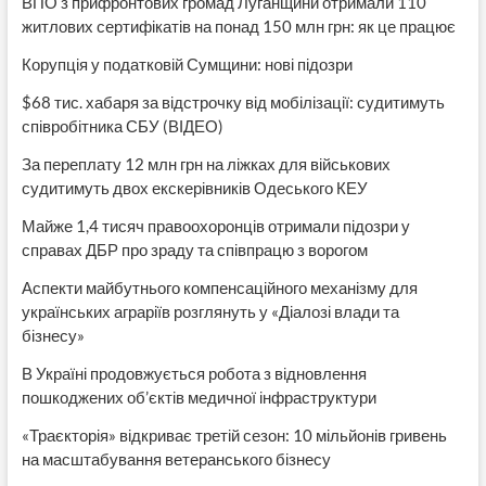
ВПО з прифронтових громад Луганщини отримали 110
житлових сертифікатів на понад 150 млн грн: як це працює
Корупція у податковій Сумщини: нові підозри
$68 тис. хабаря за відстрочку від мобілізації: судитимуть
співробітника СБУ (ВІДЕО)
За переплату 12 млн грн на ліжках для військових
судитимуть двох екскерівників Одеського КЕУ
Майже 1,4 тисяч правоохоронців отримали підозри у
справах ДБР про зраду та співпрацю з ворогом
Аспекти майбутнього компенсаційного механізму для
українських аграріїв розглянуть у «Діалозі влади та
бізнесу»
В Україні продовжується робота з відновлення
пошкоджених об’єктів медичної інфраструктури
«Траєкторія» відкриває третій сезон: 10 мільйонів гривень
на масштабування ветеранського бізнесу