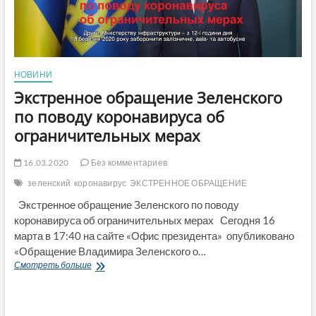
НОВИНИ
Экстренное обращение Зеленского
по поводу коронавируса об
ограничительных мерах
16.03.2020
Без комментариев
зеленский
коронавирус
ЭКСТРЕННОЕ ОБРАЩЕНИЕ
Экстренное обращение Зеленского по поводу
коронавируса об ограничительных мерах Сегодня 16
марта в 17:40 на сайте «Офис президента» опубликовано
«Обращение Владимира Зеленского о…
Экстренное
Смотреть больше
обращение
Зеленского
по
поводу